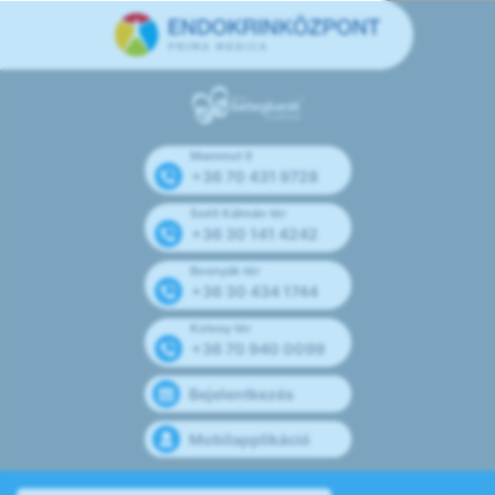
Mammut II
+36 70 431 9728
Széll Kálmán tér
+36 30 141 4242
Bosnyák tér
+36 30 434 1744
Kolosy tér
+36 70 940 0099
Bejelentkezés
Mobilapplikáció