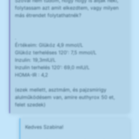
Szóval nem tudom, hogy hogy is álljak neki,
folytassam azt amit elkezdtem, vagy milyen
más étrendet folytathatnék?
.
Értékeim: Glükóz 4,9 mmol/L
Glükóz terheléses 120': 7,5 mmol/L
Inzulin: 19,3mIU/L
Inzulin terhelés 120': 69,0 mIU/L
HOMA-IR : 4,2
(ezek mellett, asztmám, és pajzsmirigy
alulműködésem van, amire euthyrox 50 et,
felet szedek)
Kedves Szabina!