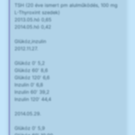
TSH (20 éve ismert pm alulműködés, 100 mg
L-Thyroxint szedek)
2013.05.hó 0,65
2014.05.hó 0,42
Glükóz,inzulin
2012.11.27.
Glükóz 0' 5,2
Glükóz 60' 8,6
Glükóz 120' 6,6
Inzulin 0' 6,8
Inzulin 60' 39,2
Inzulin 120' 44,4
2014.05.29.
Glükóz 0' 5,9