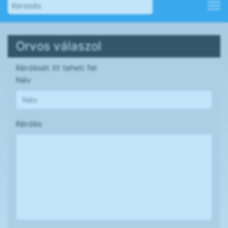
Orvos válaszol
Kérdését itt teheti fel
Név
Kérdés