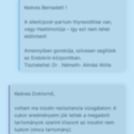
Kedves Bernadett !
A silent/post-partum thyreoiditise van,
vagy Hashimotója – így ezt nem lehet
eldönteni!
Amennyiben gondolja, szívesen segítünk
az Endokrin központban.
Tisztelettel: Dr . Németh- Almási Attila
Kedves Doktornő,
voltam ma inzulin rezisztancia vizsgálaton: A
cukor eredményeim jók lettek a megadott
tartományok szerint.Viszont az inzulint nem
tudom (nincs tartomány).