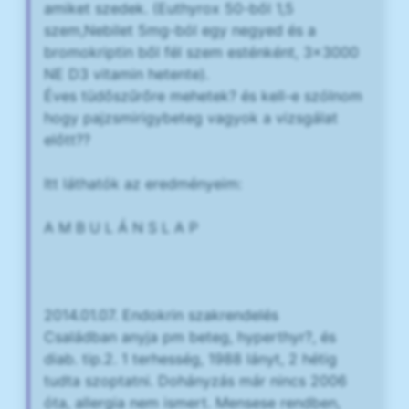
amiket szedek. (Euthyrox 50-ből 1,5
szem,Nebilet 5mg-ból egy negyed és a
bromokriptin ből fél szem esténként, 3x3000
NE D3 vitamin hetente).
Éves tüdőszűrőre mehetek? és kell-e szólnom
hogy pajzsmirigybeteg vagyok a vizsgálat
előtt??
Itt láthatók az eredményeim:
A M B U L Á N S L A P
2014.01.07. Endokrin szakrendelés
Családban anyja pm beteg, hyperthyr?, és
diab. tip.2. 1 terhesség, 1988 lányt, 2 hétig
tudta szoptatni. Dohányzás már nincs 2006
óta, allergia nem ismert. Mensese rendben,