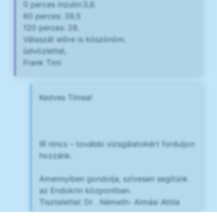
0 perces inzulin:3,6.
60 perces: 39,5
120 perces: 28.
Válaszát előre is köszönöm.
üdvözlettel,
Frank Timi
Kedves Timea!
IR nincs – további vizsgálatokért forduljon
hozzánk.
Amennyiben gondolja, szívesen segítünk
az Endokrin központban.
Tisztelettel: Dr . Németh- Almási Attila