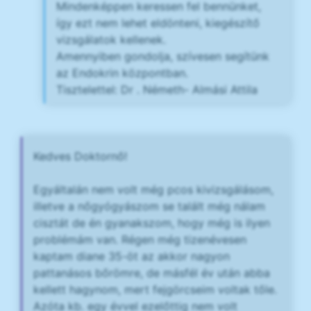
Mindenképpen keressen fel bennünket,
így ezt nem lehet eldönteni, kiegészítő
vizsgálatok kellenek.
Amennyiben gondolja, szívesen segítünk
az Endokrin központban.
Tisztelettel: Dr . Németh- Almási Attila
Kedves Doktornő!
Egyáltalán nem volt még pcos kivizsgálásom,
illetve a nőgyógyászom se talált még nálam
cisztát de én gyanakszom, hogy még is ilyen
problémám van. Régen még tizenévesen
kaptam diane 35-öt az akkor nagyon
pattanásos bőrömre, de másfél év után abba
kellett hagynom, mert fejgörcseim voltak tőle.
Azóta kb. egy évvel ezelőttig nem volt