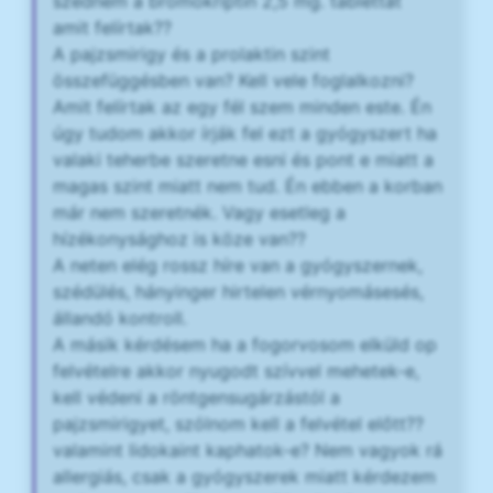
szednem a bromokriptin 2,5 mg. tablettát
amit felírtak??
A pajzsmirigy és a prolaktin szint
összefüggésben van? Kell vele foglalkozni?
Amit felírtak az egy fél szem minden este. Én
úgy tudom akkor írják fel ezt a gyógyszert ha
valaki teherbe szeretne esni és pont e miatt a
magas szint miatt nem tud. Én ebben a korban
már nem szeretnék. Vagy esetleg a
hízékonysághoz is köze van??
A neten elég rossz híre van a gyógyszernek,
szédülés, hányinger hirtelen vérnyomásesés,
állandó kontroll.
A másik kérdésem ha a fogorvosom elküld op
felvételre akkor nyugodt szívvel mehetek-e,
kell védeni a röntgensugárzástól a
pajzsmirigyet, szólnom kell a felvétel előtt??
valamint lidokaint kaphatok-e? Nem vagyok rá
allergiás, csak a gyógyszerek miatt kérdezem