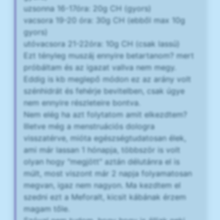
uzsonna 16-17óra: 20g CH (gyors)
vacsora 19-20 óra: 30g CH (ebből max 10g
gyors)
utóvacsora 21-22óra: 10g CH (csak lassú)
Ezt tényleg muszáj ennyire betartanom? mert
próbáltam és az igazat vallva nem megy.
Eddig is kb meglepő módon ez az arány volt
szénhidrát és fehérje bevitelben, csak úgye
nem ennyire részleteire bontva.
Nem elég ha azt folytatom amit elkezdtem?
Illetve még a menstruációs dologra
visszatérve, mióta egészségtudatosan élek,
ami már lassan 1 hónapja, többször is volt
olyan hogy "megjött" aztán délutánra el is
múlt, most viszont már 2 napja folyamatosan
megvan, igaz nem nagyon. Ma kezdtem el
szedni ezt a Meforalt, kicsit kábának érzem
magam tőle.