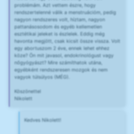
problémám. Azt vettem észre, hogy
rendszertelenné válik a menstruációm, pedig
nagyon rendszeres volt, híztam, nagyon
pattanásosodom és egyéb kellemetlen
esztétikai jeleket is észlelek. Eddig még
havonta megjött, csak kicsit össze vissza. Volt
egy abortuszom 2 éve, ennek lehet ehhez
köze? Ön mit javasol, endokrinológust vagy
nőgyógyászt? Mire számíthatok utána,
egyébként rendszeresen mozgok és nem
vagyok túlsúlyos (MÉG).
Köszönettel
Nikolett
Kedves Nikolett!