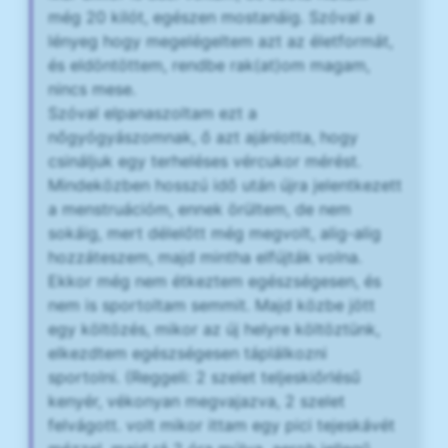
még 20 kilót, egészen mostanáig. Szóval a
lényeg hogy megelégeltem azt az életformát,
és eldöntöttem, rendbe rak(at)om magam,
nincs mese.
Szóval elpanaszoltam ezt a
nőgyógyászomnak, ő azt ajánlotta, hogy
csináljuk egy terheléses vércukor mérést.
Mindeközben hosszú idő után újra jelentkezett
a menstruációm, ennek örültem, de nem
sokáig, mert délelőtt még megvolt, alig-alig
hozzáteszem, majd mintha elfújták volna.
Ekkor még nem étkeztem egészségesen, és
nem is sportoltam semmit. Majd közbe jött
egy költözés, mikor az új helyre költöztünk,
elkezdtem egészségesen táplálkozni
sportolni. (Reggeli: 2 szelet teljeskiőrlésű
kenyér, vékonyan megvajazva, 2 szelet
felvágott. volt mikor ittam egy pici tejeskávét