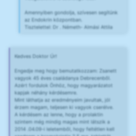
Amennyiben gondolja, szívesen segítünk
az Endokrin központban.
Tisztelettel: Dr . Németh- Almási Attila
Kedves Doktor Úr!
Engedje meg hogy bemutatkozzam: Zsanett
vagyok 45 éves családanya Debrecenből.
Azért fordulok Önhöz, hogy magyarázatot
kapjak néhány kérdésemre.
Mint láthatja az eredményeim javultak, jól
érzem magam, teljesen ki vagyok cserélve.
A kérdésem az lenne, hogy a prolaktin
szintem még mindig magas mint látszik a
2014 .04.09-i leletemből, hogy feltétlen kell