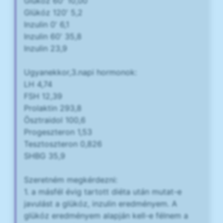
Glükóz 60' 10,00
Glükóz 120' 5,2
Inzulin 0' 6,1
Inzulin 60' 35,8
Inzulin 23,9
Ugyanekkor,3.napi hormonok:
LH 4,74
FSH 12,39
Prolaktin 293,8
Ösztraidol 100,6
Progeszteron 1,53
Tesztoszteron 0,826
SHBG 35,9
Szeretném megkérdezni:
1. a másfél évig tartott diéta után mutat-e
javulást a glükóz, inzulin eredményem. A
glükóz eredményem alapján kell-e félnem a