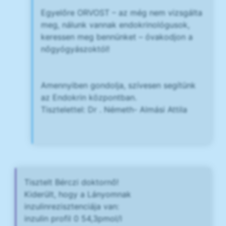
Egyelőre ORVOST – az még nem vizsgálta
meg, nálunk vannak endokrinológusok,
keressen meg bennünket – óvakodjon a
nőgyógyászoktól!
Amennyiben gondolja, szívesen segítünk
az Endokrin központban.
Tisztelettel: Dr . Németh- Almási Attila
Tisztelt Bérczi doktornő!
Kiderült, hogy a Lányomnak
inzulinrezisztenciája van:
inzulin profil 0 54,3pmol/l