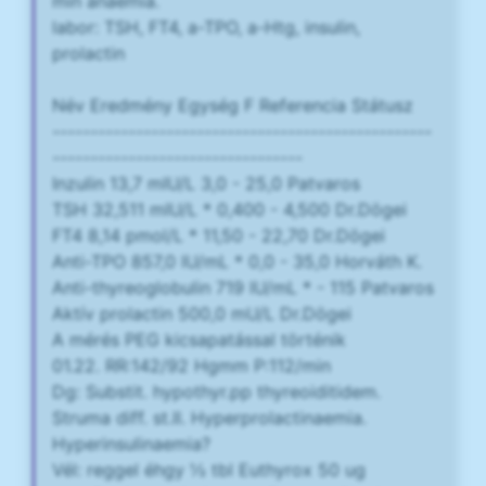
min anaemia.
labor: TSH, FT4, a-TPO, a-Htg, insulin,
prolactin
Név Eredmény Egység F Referencia Státusz
--------------------------------------------------
---------------------------------
Inzulin 13,7 mIU/L 3,0 - 25,0 Patvaros
TSH 32,511 mIU/L * 0,400 - 4,500 Dr.Dögei
FT4 8,14 pmol/L * 11,50 - 22,70 Dr.Dögei
Anti-TPO 857,0 IU/mL * 0,0 - 35,0 Horváth K.
Anti-thyreoglobulin 719 IU/mL * - 115 Patvaros
Aktív prolactin 500,0 mU/L Dr.Dögei
A mérés PEG kicsapatással történik
01.22. RR:142/92 Hgmm P:112/min
Dg: Substit. hypothyr.pp thyreoiditidem.
Struma diff. st.II. Hyperprolactinaemia.
Hyperinsulinaemia?
Vél: reggel éhgy ½ tbl Euthyrox 50 ug