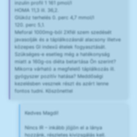
inzulin profil 1 161 pmol/l
HOMA 11,3 ill. 36,2.
Glükóz terhelés 0. perc 4,7 mmol/l
120. perc 5,1.
Meforal 1000mg-ból 2Xfél szem szedését
javasolják és a táplálkozásnál alacsony illetve
közepes GI indexű ételek fogyasztását.
Szükséges-e esetleg még a hatékonyság
miatt a 160g-os diéta betartása Ön szerint?
Mikorra várható a megfelelő táplálkozás ill.
gyógyszer pozitív hatása? Meddőségi
kezelésben vesznek részt és azért lenne
fontos tudni. Köszönettel
Kedves Magdi!
Nincs IR – inkább jöjjön el a lánya
hozzánk, részletes kivizsgálás kell.