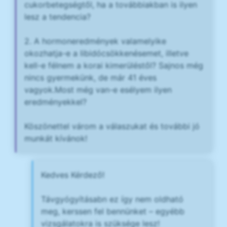
cukorbetegségtől, ha a továbbiakban is ilyen
lesz a tendencia?
2. A hormoneredmények valamelyike
okozhatja-e a libidócsökkenésemet, illetve
kell-e félnem a korai kimerüléstől? Sajnos még
nincs gyermekünk, de már 41 éves
vagyok.Most még van-e esélyem ilyen
eredményekkel?
Köszönettel várom a válaszukat és további jó
munkát kívánok!
Kedves Kérdező!
Távgyógyításabn ez így nem oldható
meg, kerssen fel bennünket – egyébb
vizsgálatokra is szüksége lesz!