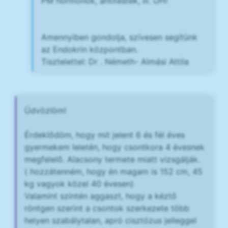
PM hormonok, antitestek, ill. UH!
Amennyiben gondolja, szívesen segítünk
az Endokrin központban.
Tisztelettel: Dr . Németh- Almási Attila
Üdvözlöm!
Érdeklődöm, hogy mit jelent 6 és fél éves
gyermekem leletén, hogy csontkora 4 évesnek
megfelelő. Alacsony termete miatt vizsgálják.
( hozzátenném, hogy én magam is 152 cm, 45
kg vagyok közel 40 évesen)
Valamint szintén aggaszt, hogy a kéztő
röntgen szerint a csontok szerkezete több
helyen szabálytalan, apró cisztózus jelleggel