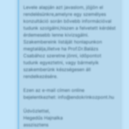
Levele alapján azt javaslom, jöjjön el
rendelésünkre,amelyre egy személyes
konzultáció során bővebb információval
tudunk szolgálni,hiszen a felvetett kérdést
érdemesebb lenne kivizsgálni.
Szakembereink listáját honlapunkon
megtalálja,illetve ha Prof.Dr.Balázs
Csabához szeretne jönni, időpontot
tudunk egyeztetni, vagy bármelyik
szakemberünk készségesen áll
rendelkezésére.
Ezen az e-mail címen online
bejelentkezhet:
info@endokrinkozpont.hu
Üdvözlettel,
Hegedűs Hajnalka
asszisztens