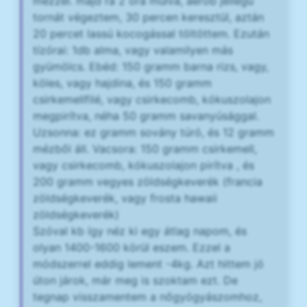
mézzel. majd rá 2 óra múlva, aerob jellegű
tornát végeztem, 30 percen keresztül, aztán
20 percet lassú kocogással töltöttem. Ezután
tízórai: 1db alma, vagy valamilyen más
gyümölcs. Ebéd: 150 gramm barna rizs, vagy,
köles, vagy hajdina, és 150 gramm
csirkemellfilé, vagy csirkecomb, kókuszolajon
megpirítva, néha 50 gramm savanyúsággal.
Uzsonna: ez gramm sovány túró, és 12 gramm
mézből áll. Vacsora: 150 gramm csirkemell,
vagy csirkecomb, kókuszolajon pirítva , és
200 gramm vegyes zöldségkeverék (francia
zöldségkeverék, vagy frosta hawaii
zöldségkeverék)
Szóval kb így néz ki egy átlag napom, és
olyan 1400-1600 körül eszem. Ezzel a
módszerrel eddig lement -4kg. Azt hittem jó
úton járok, már meg is szoktam ezt. De
tegnap visszamentem a nőgyógyászomhoz,