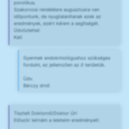
porotikus.
Szakorvosi rendelésre augusztusra van
időpontunk, de nyugtalanítanak ezek az
eredmények, ezért kérem a segítségét.
Üdvözlettel:
Kati
Gyermek endokrinológushoz szükséges
fordulni, ez jellemzően az ő területük.
Üdv.
Bérczy drnő
Tisztelt Doktornő/Doktor Úr!
Először leírnám a leleteim eredményeit: