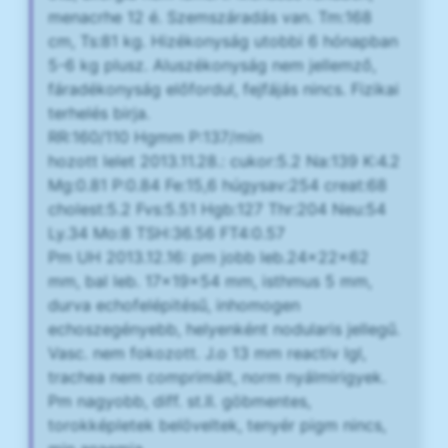
menacrhe 12 é. Szemszáradás van. Tm:168
cm, Ts:81 kg. Hizékonyság utobbi 6 hónapban
5-6 kg plusz. Aluszékonyság nem jellemző,
fáradékonyság előfordul, fejfájás nincs. Fizikai
terhelés birja.
RR:160/110 Hgmm P:137/min
hozott lelet 2013.11.28.: cukor:5.2 Na:139 K:4.2
Mg:0.81 P:0.84 Fe:15,6 húgysav:254 creat:68
cholest:5.2 Fvs:5.51 Hgb:127 Thr:204 Neu:54
Ly.34 Mo:8 TSH:36.56 FT4:0.57
Pm UH 2013.12.16: pm jobb leb.24x22x62
mm, bal leb. 17x19x54 mm, isthmus 5 mm,
durva echofelépitésű, inhomogen
echoszegényebb, helyenként nodularis jellegű.
Vasc. nem fokozott. J.o 13 mm reactiv lgl,
trachea nem comprimált, norm nyálmirigyek.
Pm nagyobb, diff. st.II. göbmentes,
torokképletek belöveltek, tenyér pigm nincs,