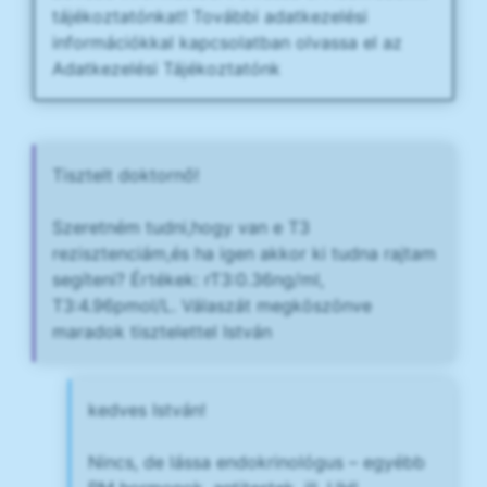
tájékoztatónkat! További adatkezelési
információkkal kapcsolatban olvassa el az
Adatkezelési Tájékoztatónk
Tisztelt doktornő!
Szeretném tudni,hogy van e T3
rezisztenciám,és ha igen akkor ki tudna rajtam
segíteni? Értékek: rT3:0.36ng/ml,
T3:4.96pmol/L. Válaszát megköszönve
maradok tisztelettel István
kedves István!
Nincs, de lássa endokrinológus – egyébb