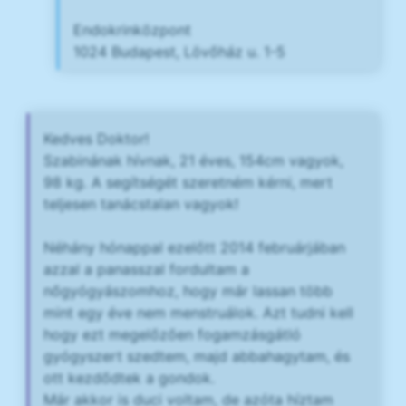
Endokrinközpont
1024 Budapest, Lövőház u. 1-5
Kedves Doktor!
Szabinának hívnak, 21 éves, 154cm vagyok,
98 kg. A segítségét szeretném kérni, mert
teljesen tanácstalan vagyok!
Néhány hónappal ezelőtt 2014 februárjában
azzal a panasszal fordultam a
nőgyógyászomhoz, hogy már lassan több
mint egy éve nem menstruálok. Azt tudni kell
hogy ezt megelőzően fogamzásgátló
gyógyszert szedtem, majd abbahagytam, és
ott kezdődtek a gondok.
Már akkor is duci voltam, de azóta híztam