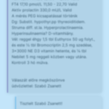
FT4 17,10 pmol/L 11,50 - 22,70 Valid
Aktív prolactin 330,0 mU/L Valid
A mérés PEG kicsapatással történik
Dg: Substit. hypothyr.pp thyreoiditidem.
Struma diff. st.Ia. Hyperprolactinaemia.
Hyperinsulinaemia? D-vitamhiány.
Vél: reggel éhgy 1,5 tbl Euthyrox 50 ug folyt.,
és este ½ tbl Bromocriptin 2,5 mg szedése,
3x3000 NE D3 vitamin hetente, és ¼ tbl
Nebilet 5 mg reggeli közben vagy utána.
Kontroll 3 hó múlva.
Válaszát előre megköszönve
üdvözlettel: Szabó Zsanett
Tisztelt Szabó Zsanett!