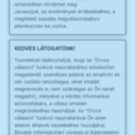
ismeretében történhet meg.
Javasoljuk, az eredmények értékeléséhez, a
megfelelő kezelés megválasztásához
jelentkezzen be vizitre.
KEDVES LÁTOGATÓNK!
Tisztelettel tájékoztatjuk, hogy az "Orvos
válaszol" funkció használatához kötelezően
megadandó személyes adatok az emailcím és
név (utóbbi tetszőleges, lehet kitalált
megnevezés is, nem szükséges az Ön nevét
megadni), melyeket a kérdés informatikai
azonosítására, a válasz emailen
megküldéséhez használjuk. Az "Orvos
válaszol" funkció használatával Ön ezen
adatok általunk kezeléséhez hozzájárul.
Bővebb információért olvassa el Adatvédelmi