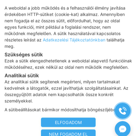
A weboldal a jobb működés és a felhasználói élmény javítása
érdekében HTTP-sütiket (cookie-kat) alkalmaz. Amennyiben
Tisztelt Doktornő!
nem fogadja el az összes sütit, előfordulhat, hogy az oldal
egyes funkciói, mint például a foglalási rendszer, nem
működnek megfelelően. A sütik használatával kapcsolatos
32 éves vagyok, kb. 4 éve nem szedek
részletes leírást az
Adatkezelési Tájékoztatónkban
találhatja
fogamzásgátlót. A hajam sajnos nagyon hullik
meg.
(van hogy jobban, van hogy kevésbé) és a
Szükséges sütik
bőröm is pattanásos, míg a fejbőröm sokat
Ezek a sütik elengedhetetlenek a weboldal alapvető funkcióinak
viszket és száraz vagy éppen ellenkezőleg
működéséhez, ezek nélkül az oldal nem működik megfelelően.
zsíros. Gondolom valamilyen hormonális
Analitikai sütik
dolog állhat a háttérben.
Az analitikai sütik segítenek megérteni, milyen tartalmakat
Már voltam bőrgyógyásznál, aki a fejbőrömre
kedvelnek a látogatók, ezzel javíthatjuk szolgáltatásainkat. Az
kénes sampont javasolt, de egyebet nem.
összegyűjtött adatok nem kapcsolhatók össze konkrét
Szerinte stressz okozza a problémáimat.
személyekkel.
Ebben én nem hiszek, mert ha 1-2 hónap
A sütibeállításokat bármikor módosíthatja böngészőjében.
stresszes is, de nem 4 éven keresztül. A hajam
nagyon hullik és már komolyan megijedtem
ELFOGADOM
ettől.
NEM FOGADOM EL