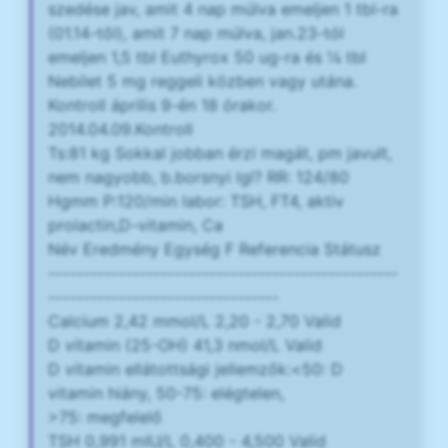
szedése jav, amit 4 nap múlva emeljen 1 tbl-ra
(01.14-től), amit 7 nap múlva, jan.23-tól
emeljen 1,5 tbl Euthyrox 50 ug-ra és ¼ tbl
Nebilet 5 mg reggeli közben vagy utána.
Kontroll április 9-én 18 órakor.
2014.04.09.Kontroll
Ts:81 kg Sokkal jobban érzi magát, pm javult,
nem nagyobb, b.borsnyi lgl? RR: 124/80
Hgmm P:120/min labor: TSH, FT4, aktiv
prolactin,D-vitamin, Ca
Név Eredmény Egység F Referencia Státusz
--------------------------------------------------
---------------------------------
Calcium 2,42 mmol/L 2,20 - 2,70 Valid
D vitamin (25-OH) 41,3 nmol/L Valid
D vitamin ellátottsági jellemzők:<50: D
vitamin hiány, 50-75: elégtelen,
>75: megfelelő
TSH 0,991 mIU/L 0,400 - 4,500 Valid