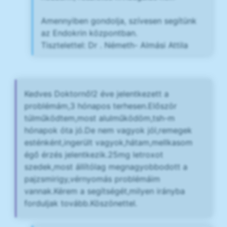
Amennyiben gondolja, szívesen segítünk
az Endokrin központban.
Tisztelettel: Dr . Németh- Almási Attila
Kedves Doktornő!2 éve jelentkezett a
problémám,3 hónapos terhesen.Először
túlműködtem,most alulműködöm,tsh-m
hónapok óta jó.De nem vagyok jól,remegek
esténként,ingerült vagyok,hátam,mellkasom
égő érzés jelentkezik.25mg letroxot
szedek,most állítólag megnagyobbodott a
pajzsmirigy,vérnyomás problémáim
vannak.Kérem a segítségét,milyen irányba
forduljak tovább.Köszönettel.