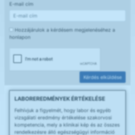
E-mail cím
Hozzájárulok a kérdésem megjelenéséhez a
honlapon
Kérdés elküldése
LABOREREDMÉNYEK ÉRTÉKELÉSE
Felhívjuk a figyelmét, hogy labor és egyéb
vizsgálati eredmény értékelése szakorvosi
kompetencia, mely a klinikai kép és az összes
rendelkezésre álló egészségügyi információ