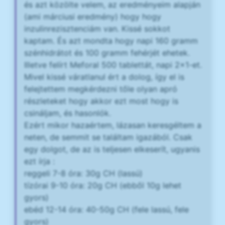
és azt közölte velem, az eredményeim alapján
(ami márciusi eredmény) hogy hogy
inzulinrezisztenciám van. Kissé sokkot
kaptam. És azt mondta hogy napi 160 gramm
szénhidrátot és 100 gramm fehérjét ehetek.
Illetve felírt Meforal 500 tablettát, napi 2x1-et.
Mivel kissé váratlanul ért a dolog, így el is
felejtettem megkérdezni tőle olyan apró
részleteket hogy akkor ezt most hogy is
csináljam, és hasonlók.
Ezért mikor hazaértem, lázasan keresgéltem a
neten, de semmit se találtam igazából. Csak
egy dolgot, de az is teljesen elkeserít, ugyanis
ezt írja :
reggeli 7-8 óra: 30g CH (lassú)
tízórai 9-10 óra: 20g CH (ebből 10g lehet
gyors)
ebéd 12-14 óra: 40-50g CH (fele lassú, fele
gyors)