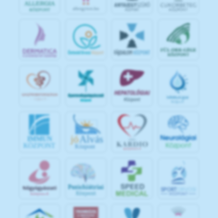
jó
Alvás
IMMUN
KÖZPONT
Központ
S
POR
T
O
R
V
OS
I
KÖ
ZPON
T