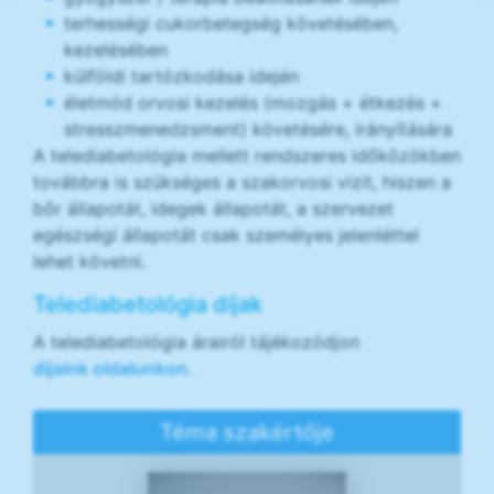
terhességi cukorbetegség követésében,
kezelésében
külföldi tartózkodása idején
életmód orvosi kezelés (mozgás + étkezés +
stresszmenedzsment) követésére, irányítására
A telediabetológia mellett rendszeres időközökben
továbbra is szükséges a szakorvosi vizit, hiszen a
bőr állapotát, idegek állapotát, a szervezet
egészségi állapotát csak személyes jelenléttel
lehet követni.
Telediabetológia díjak
A telediabetológia árairól tájékozódjon
díjaink oldalunkon.
Téma szakértője