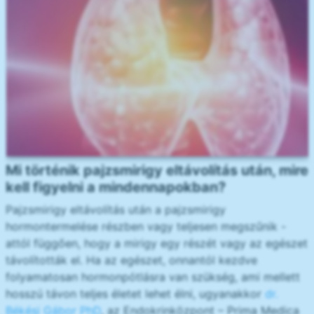
Mi történik pajzsmirigy eltávolítás után, mire
kell figyelni a mindennapokban?
Pajzsmirigy eltávolítás után a pajzsmirigy
hormontermelése részben vagy teljesen megszűnik -
attól függően, hogy a mirigy egy részét vagy az egészet
távolították el. Ha az egészet, onnantól kezdve
folyamatosan hormonpótlásra van szükség, ami mellett
hosszú távon teljes életet lehet élni, ugyanakkor
dr.
Békési Gábor PhD
, az Endokrinközpont – Prima Medica