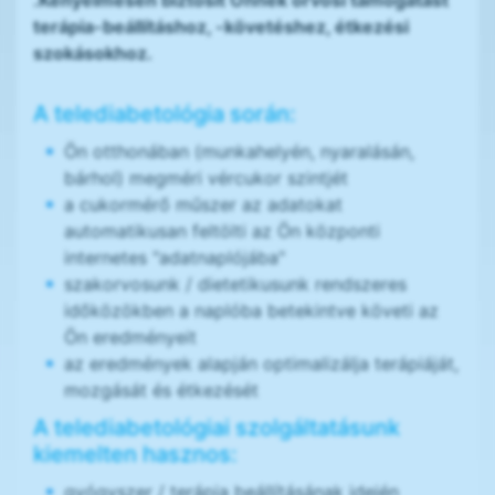
.Kényelmesen biztosít Önnek orvosi támogatást
terápia-beállításhoz, -követéshez, étkezési
szokásokhoz.
A telediabetológia során:
Ön otthonában (munkahelyén, nyaralásán,
bárhol) megméri vércukor szintjét
a cukormérő műszer az adatokat
automatikusan feltölti az Ön központi
internetes "adatnaplójába"
szakorvosunk / dietetikusunk rendszeres
időközökben a naplóba betekintve követi az
Ön eredményeit
az eredmények alapján optimalizálja terápiáját,
mozgását és étkezését
A telediabetológiai szolgáltatásunk
kiemelten hasznos:
gyógyszer / terápia beállításának idején