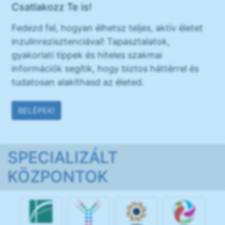
Csatlakozz Te is!
Fedezd fel, hogyan élhetsz teljes, aktív életet
inzulinrezisztenciával! Tapasztalatok,
gyakorlati tippek és hiteles szakmai
információk segítik, hogy biztos háttérrel és
tudatosan alakíthasd az életed.
BELÉPEK!
SPECIALIZÁLT
KÖZPONTOK