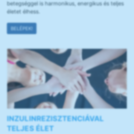
betegséggel is harmonikus, energikus és teljes
életet élhess.
BELÉPEK!
INZULINREZISZTENCIÁVAL
TELJES ÉLET