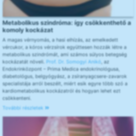
Metabolikus szindróma: így csökkenthető a
komoly kockázat
A magas vérnyomás, a hasi elhízás, az emelkedett
vércukor, a kóros vérzsírok együttesen hozzák létre a
metabolikus szindrómát, ami számos súlyos betegség
kockázatát növeli.
Prof. Dr. Somogyi Anikó
, az
Endokrinközpont – Prima Medica endokrinológusa,
diabetológus, belgyógyász, a zsíranyagcsere-zavarok
specialistája arról beszélt, miért esik egyre több szó a
kardiometabolikus kockázatról és hogyan lehet ezt
csökkenteni.
További részletek