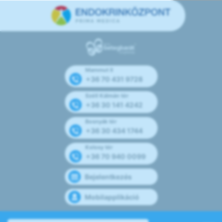
Mammut II
+36 70 431 9728
Széll Kálmán tér
+36 30 141 4242
Bosnyák tér
+36 30 434 1744
Kolosy tér
+36 70 940 0099
Bejelentkezés
Mobilapplikáció