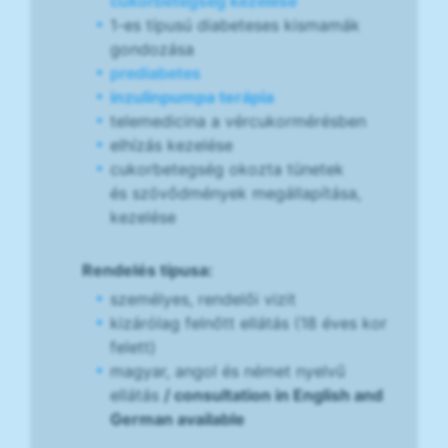
cukorbetegség kezelése
1-es típusú diabeteses kismamák
gondozása
prediabetes
inzulinpumpa terápia
telemedicina a vércukormérésben
elhízás kezelése
cukorbetegség okozta tünetek
és szövődmények megállapítása,
kezelése
Rendelés típusa:
személyes, rendelői vizit
kizárólag felnőtt ellátás (18 éves kor
felett)
magyar, angol és német nyelvű
ellátás
/ consultation in English and
German available