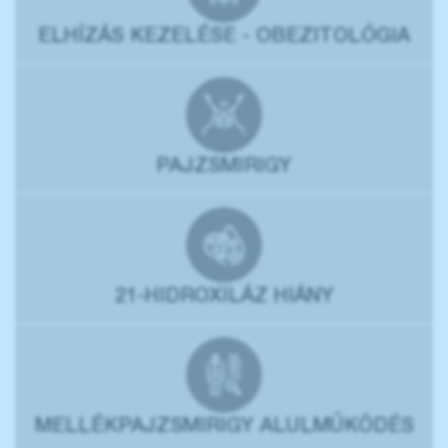
ELHÍZÁS KEZELÉSE - OBEZITOLÓGIA
PAJZSMIRIGY
21-HIDROXILÁZ HIÁNY
MELLÉKPAJZSMIRIGY ALULMŰKÖDÉS