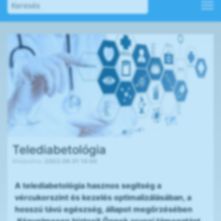
Telediabetológia
Módosítva:
2023.09.01 14:05
A telediabetológia hasznos segítség a
vércukorszint és kezelés optimalizálásában, a
hosszú távú egészség, állapot megőrzésében