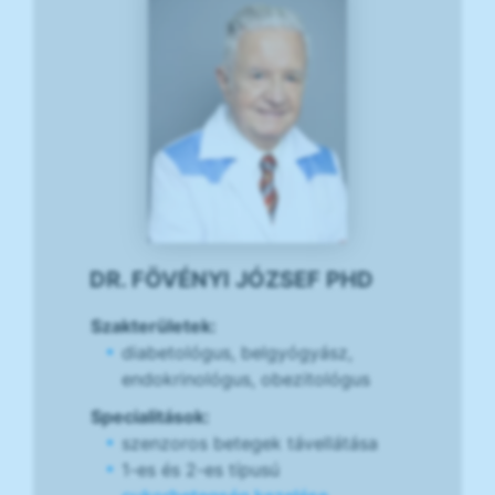
DR. FÖVÉNYI JÓZSEF PHD
Szakterületek:
diabetológus, belgyógyász,
endokrinológus, obezitológus
Specialitások:
szenzoros betegek távellátása
1-es és 2-es típusú