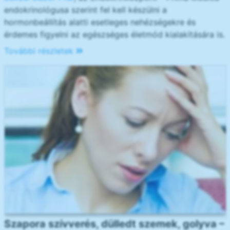
endokrinológusa szerint fel kell készülni a
hormonbeállítás alatti esetleges nehézségekre és
érdemes figyelni az egészséges életmód kialakítására is.
További részletek
Szapora szívverés, dülledt szemek, golyva –