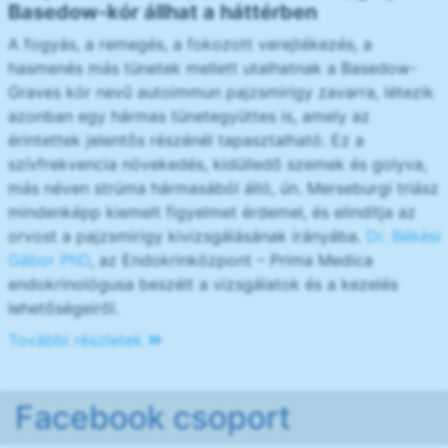
Basedow-kór állhat a háttérben
A fogyás, a remegés, a fokozott verejtékezés, a
hasmenés más tünetek mellett utalhatnak a Basedow-
Graves kór nevű autoimmun pajzsmirigy zavarra, létezik
azonban egy hármas tünetegyüttes is, amely az
érintettek jelentős részénél tapasztalható. Ez a
szívfrekvencia növekedés, kidülledő szemek és golyva,
más néven strúma hármasából álló, ún. Merseburgi triász
mindenképp kiemelt figyelmet érdemel, és elindítja az
orvost a pajzsmirigy kivizsgálásának irányába.
Dr. Békési
Gábor PhD
, az Endokrinközpont – Prima Medica
endokrinológusa beszélt a vizsgálatok és a kezelés
lehetőségeiről.
További részletek
Facebook csoport