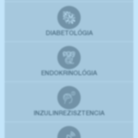
DIABETOLÓGIA
ENDOKRINOLÓGIA
INZULINREZISZTENCIA