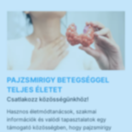
PAJZSMIRIGY BETEGSÉGGEL
TELJES ÉLETET
Csatlakozz közösségünkhöz!
Hasznos életmódtanácsok, szakmai
információk és valódi tapasztalatok egy
támogató közösségben, hogy pajzsmirigy