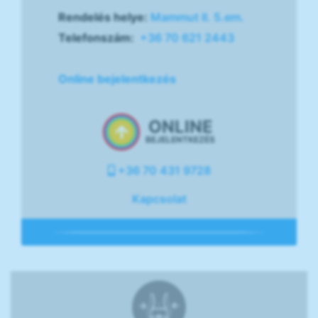
Rendelés helye:
Mammut II. 5.em.
Telefonszám:
+36 70 621 2443
Online bejelentkezés
ONLINE
BEJELENTKEZÉS
+36 70 431 9728
Kapcsolat