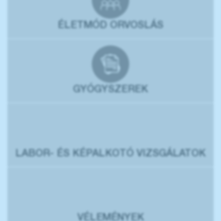
ÉLETMÓD ORVOSLÁS
GYÓGYSZEREK
LABOR- ÉS KÉPALKOTÓ VIZSGÁLATOK
VÉLEMÉNYEK