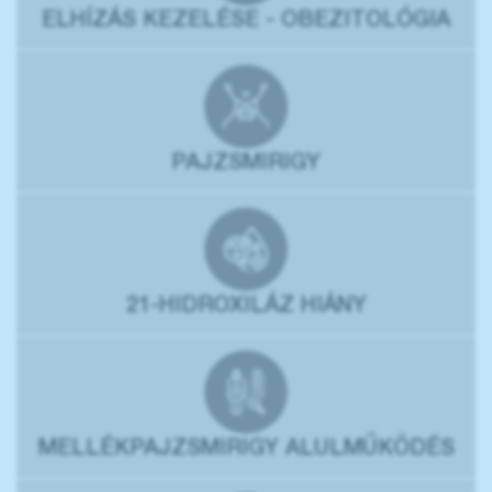
ELHÍZÁS KEZELÉSE - OBEZITOLÓGIA
PAJZSMIRIGY
21-HIDROXILÁZ HIÁNY
MELLÉKPAJZSMIRIGY ALULMŰKÖDÉS