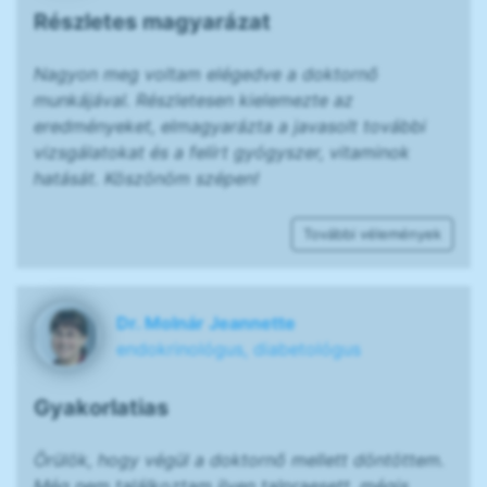
Részletes magyarázat
Nagyon meg voltam elégedve a doktornő
munkájával. Részletesen kielemezte az
eredményeket, elmagyarázta a javasolt további
vizsgálatokat és a felírt gyógyszer, vitaminok
hatását. Köszönöm szépen!
További vélemények
Dr. Molnár Jeannette
endokrinológus, diabetológus
Gyakorlatias
Örülök, hogy végül a doktornő mellett döntöttem.
Még nem találkoztam ilyen talpraesett, mégis