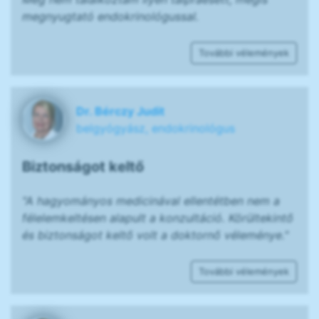
megnyugtató endokrinológussal.
További vélemények
Dr. Bérczy Judit
belgyógyász, endokrinológus
Biztonságot keltő
"A hagyományos medicinával ellentétben nem a
félelemkeltésen alapult a konzultáció. Körültekintő
és biztonságot keltő volt a doktornő véleménye."
További vélemények