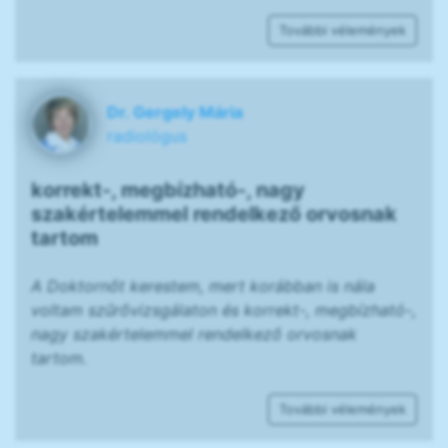
További vélemények
Dr. Gergely Mária
radiológus
korrekt-, megbízható-, nagy
szakértelemmel rendelkező orvosnak
tartom
A Doktornőt kerestem, mert korábban is nála
voltam szűrővizsgálaton és korrekt-, megbízható-,
nagy szakértelemmel rendelkező orvosnak
tartom.
További vélemények