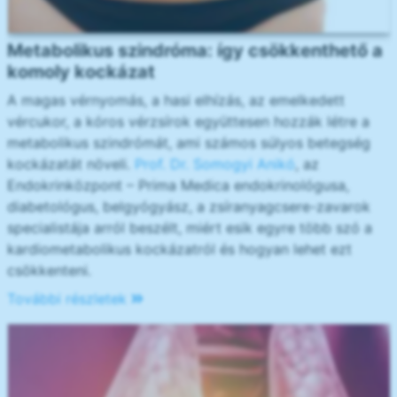
Metabolikus szindróma: így csökkenthető a
komoly kockázat
A magas vérnyomás, a hasi elhízás, az emelkedett
vércukor, a kóros vérzsírok együttesen hozzák létre a
metabolikus szindrómát, ami számos súlyos betegség
kockázatát növeli.
Prof. Dr. Somogyi Anikó
, az
Endokrinközpont – Prima Medica endokrinológusa,
diabetológus, belgyógyász, a zsíranyagcsere-zavarok
specialistája arról beszélt, miért esik egyre több szó a
kardiometabolikus kockázatról és hogyan lehet ezt
csökkenteni.
További részletek