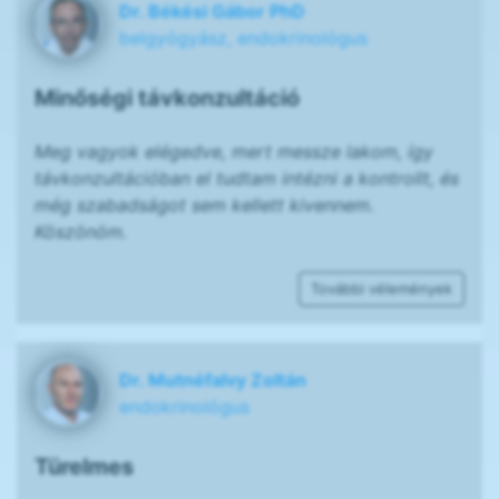
Dr. Békési Gábor PhD
belgyógyász, endokrinológus
Minőségi távkonzultáció
Meg vagyok elégedve, mert messze lakom, így
távkonzultációban el tudtam intézni a kontrollt, és
még szabadságot sem kellett kivennem.
Köszönöm.
További vélemények
Dr. Mutnéfalvy Zoltán
endokrinológus
Türelmes