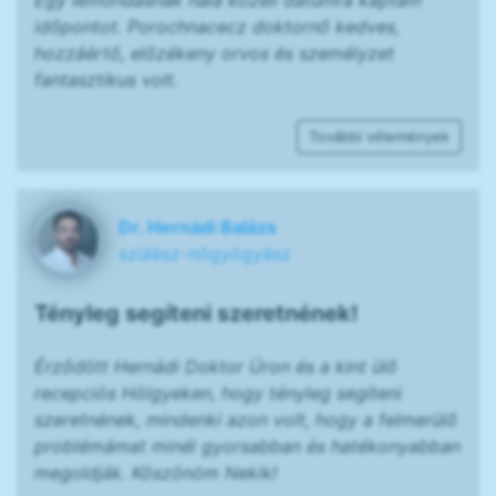
Egy lemondásnak hála közeli dátumra kaptam
időpontot. Porochnacecz doktornő kedves,
hozzáértő, előzékeny orvos és személyzet
fantasztikus volt.
További vélemények
Dr. Hernádi Balázs
szülész-nőgyógyász
Tényleg segíteni szeretnének!
Érződött Hernádi Doktor Úron és a kint ülő
recepciós Hölgyeken, hogy tényleg segíteni
szeretnének, mindenki azon volt, hogy a felmerülő
problémámat minél gyorsabban és hatékonyabban
megoldják. Köszönöm Nekik!