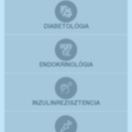
DIABETOLÓGIA
ENDOKRINOLÓGIA
INZULINREZISZTENCIA