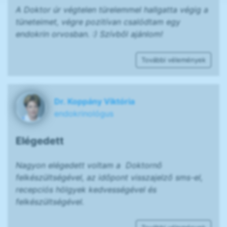
A Doktor úr végtelen türelemmel hallgatta végig a
tüneteimet, végre pozitívan csalódtam egy
endokrin orvosban. :) Szívből ajánlom!
További vélemények
Dr. Koppány Viktória
endokrinológus
Elégedett
Nagyon elégedett voltam a Doktornő
felkészültségével, az időpont visszajelző sms-el,
recepciós hölgyek kedvességével és
felkészültségével.