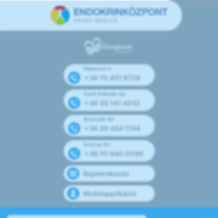
Mammut II
+36 70 431 9728
Széll Kálmán tér
+36 30 141 4242
Bosnyák tér
+36 30 434 1744
Kolosy tér
+36 70 940 0099
Bejelentkezés
Mobilapplikáció