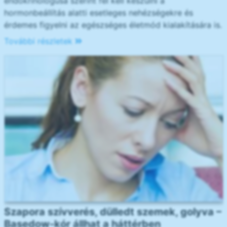
endokrinológusa szerint fel kell készülni a
hormonbeállítás alatti esetleges nehézségekre és
érdemes figyelni az egészséges életmód kialakítására is.
További részletek
Szapora szívverés, dülledt szemek, golyva –
Basedow-kór állhat a háttérben