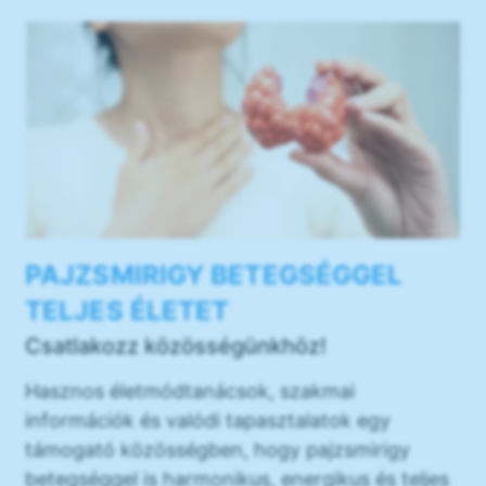
PAJZSMIRIGY BETEGSÉGGEL
TELJES ÉLETET
Csatlakozz közösségünkhöz!
Hasznos életmódtanácsok, szakmai
információk és valódi tapasztalatok egy
támogató közösségben, hogy pajzsmirigy
betegséggel is harmonikus, energikus és teljes