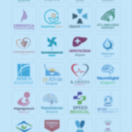
jó
Alvás
IMMUN
KÖZPONT
Központ
S
POR
T
O
R
V
OS
I
KÖ
ZPON
T