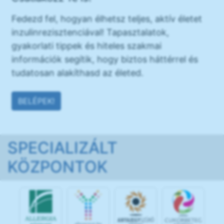
Fedezd fel, hogyan élhetsz teljes, aktív életet
inzulinrezisztenciával! Tapasztalatok,
gyakorlati tippek és hiteles szakmai
információk segítik, hogy biztos háttérrel és
tudatosan alakíthasd az életed.
BELÉPEK!
SPECIALIZÁLT
KÖZPONTOK