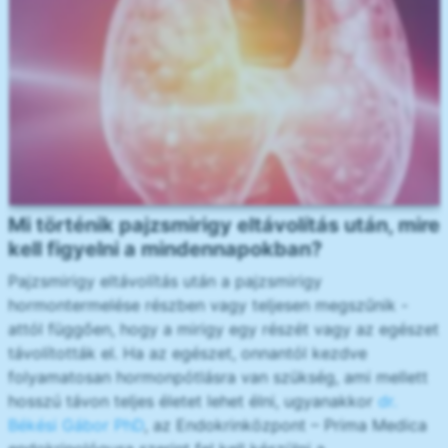
Mi történik pajzsmirigy eltávolítás után, mire
kell figyelni a mindennapokban?
Pajzsmirigy eltávolítás után a pajzsmirigy
hormontermelése részben vagy teljesen megszűnik -
attól függően, hogy a mirigy egy részét vagy az egészet
távolították el. Ha az egészet, onnantól kezdve
folyamatosan hormonpótlásra van szükség, ami mellett
hosszú távon teljes életet lehet élni, ugyanakkor
dr.
Békési Gábor PhD
, az Endokrinközpont – Prima Medica