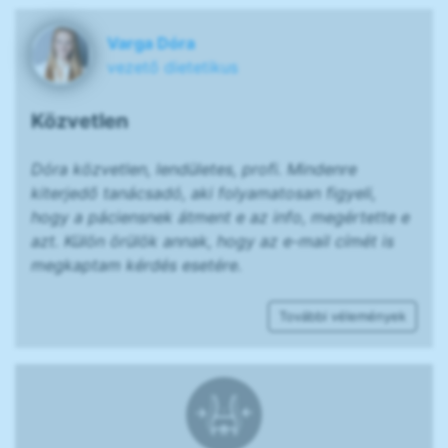
Varga Dóra
vezető dietetikus
Közvetlen
Dóra közvetlen, lendületes, profi. Mindenre
kiterjedő tanácsadó, aki folyamatosan figyeli,
hogy a páciensnek átment e az info, megértette e
azt. Külön örülök annak, hogy az e-mail címét is
megkaptam kérdés esetére.
További vélemények