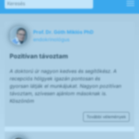
Prof. Dr. Góth Miklós PhD
endokrinológus
Pozitívan távoztam
A doktorú úr nagyon kedves és segítőkész. A
recepciós hölgyek igazán pontosan és
gyorsan látják el munkájukat. Nagyon pozitívan
távoztam, szívesen ajánlom másoknak is.
Köszönöm
További vélemények