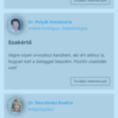
További vélemények
Dr. Polyák Annamária
endokrinológus, diabetológus
Szakértő
Végre olyan orvoshoz kerültem, aki ért ahhoz is,
hogyan kell a beteggel beszélni. Pozitív csalódás
volt!
További vélemények
Dr. Skurdenka Beatrix
belgyógyász