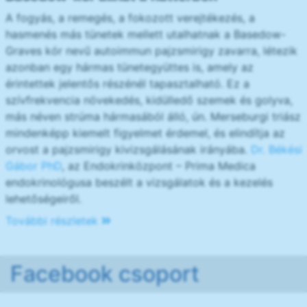
A fogyás, a remegés, a fokozott verejtékezés, a
hasmenés más tünetek mellett utalhatnak a Basedow-
Graves kór nevű autoimmun pajzsmirigy zavarra, létezik
azonban egy hármas tünetegyüttes is, amely az
érintettek jelentős részénél tapasztalható. Ez a
szívfrekvencia növekedés, kidülledő szemek és golyva,
más néven strúma hármasából álló, ún. Merseburgi triász
mindenképp kiemelt figyelmet érdemel, és elindítja az
orvost a pajzsmirigy kivizsgálásának irányába.
Dr. Békési
Gábor PhD
, az Endokrinközpont – Prima Medica
endokrinológusa beszélt a vizsgálatok és a kezelés
lehetőségeiről.
További részletek
Facebook csoport