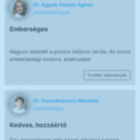
Dr. Egyed-Fekete Ágnes
endokrinológus
Emberséges
Nagyon tetszett a pontos időpont tartás. Az orvos
emberiességi modora, szaktudása
További vélemények
Dr. Porochnavecz Marietta
diabetológus
Kedves, hozzáértő