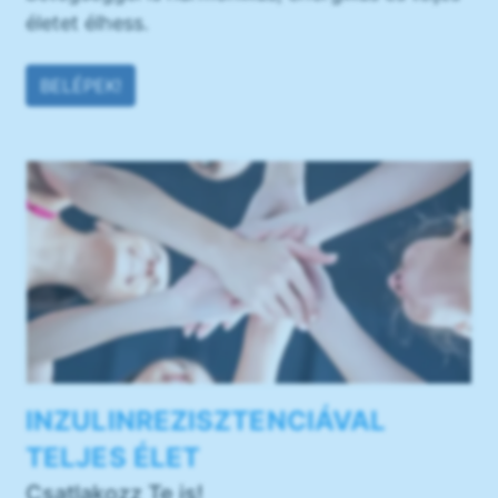
életet élhess.
BELÉPEK!
INZULINREZISZTENCIÁVAL
TELJES ÉLET
Csatlakozz Te is!