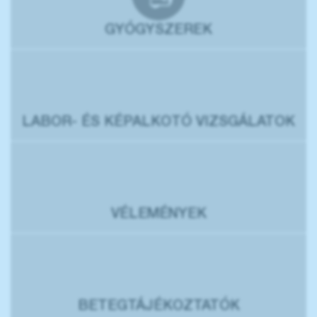
GYÓGYSZEREK
LABOR- ÉS KÉPALKOTÓ VIZSGÁLATOK
VÉLEMÉNYEK
BETEGTÁJÉKOZTATÓK