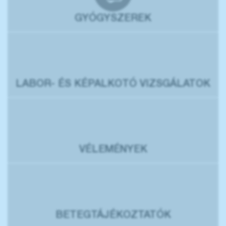
GYÓGYSZEREK
LABOR- ÉS KÉPALKOTÓ VIZSGÁLATOK
VÉLEMÉNYEK
BETEGTÁJÉKOZTATÓK