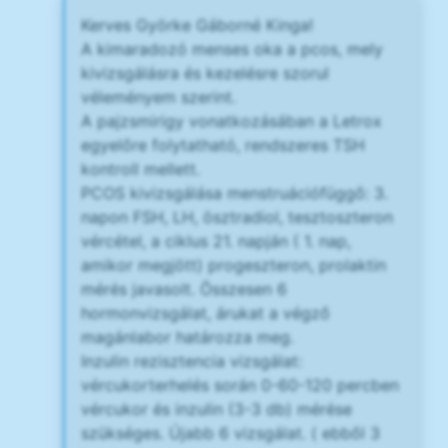
Kerves Györke Gáborné Kinga!
A kimaradozó menses oka a pcos, mely
kivizsgálásra és kezelésre szorul
véleményem szerint.
A pajzsmirigy vonatkozásában a Letrox
egyelőre folytatható, rendszeres TSH
kontroll mellett.
PCOS kivizsgálása menstruációfüggő: 3.
napon FSH, LH, ösztradiol, tesztoszteron
vércétel, a ciklus 21. napján ( 1. nap,
amikor megjött) progeszteron, prolaktin
mérés javasolt. Összesen 6
hormonvizsgálat, árukat a végző
magánlabor határozza meg.
Inzulin rezisztencia vizsgálat:
vércukorterhelés során 0-60-120 percben
vércukor és inzulin (3-3 db) mérése
szükséges. Újabb 6 vizsgálat. ( ebből 3