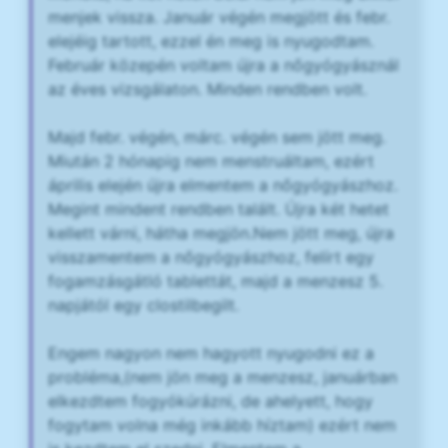
menjek vissza. Január végén megjött és febr.
elejéig tartott, ezzel én meg is nyugodtam.
Február közepén voltam újra a nőgyógyásznál
az éves vizsgálaton. Minden rendben volt.
Majd febr. végén, márc. végén sem jött meg.
Miután 2 hónapig nem menstruáltam, ezért
április elején újra elmentem a nőgyógyászhoz.
Megint mindent rendben talált. Újra két hetet
kellett várni, hátha megjön.Nem jött meg, újra
visszamentem a nőgyógyászhoz, felírt egy
fogamzásgátló tablettát, majd a menzesz 5.
napjától egy clostilbegilt.
Engem nagyon nem hagyott nyugodni ez a
probléma,(nem jön meg a menzesz, januárban
elkezdtem fogyókúrázni, de ahelyett, hogy
fogytam volna még inkább híztam) ezért nem