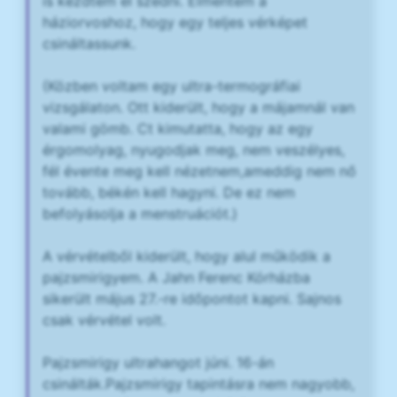
is kezdtem el szedni. Elmentem a
háziorvoshoz, hogy egy teljes vérképet
csináltassunk.
(Közben voltam egy ultra-termográfiai
vizsgálaton. Ott kiderült, hogy a májamnál van
valami gömb. Ct kimutatta, hogy az egy
érgomolyag, nyugodjak meg, nem veszélyes,
fél évente meg kell nézetnem,ameddig nem nő
tovább, békén kell hagyni. De ez nem
befolyásolja a menstruációt.)
A vérvételből kiderült, hogy alul működik a
pajzsmirigyem. A Jahn Ferenc Kórházba
sikerült május 27.-re időpontot kapni. Sajnos
csak vérvétel volt.
Pajzsmirigy ultrahangot júni. 16-án
csinálták.Pajzsmirigy tapintásra nem nagyobb,