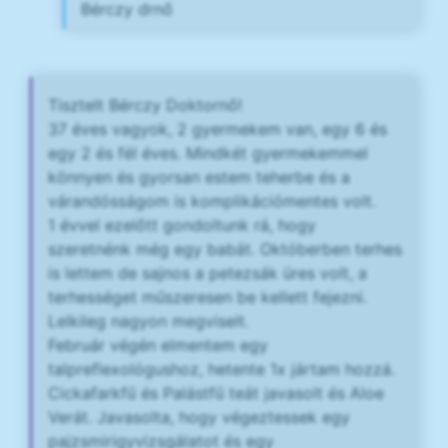
Bérczy drnő
Tisztelt Bérczy Doktornő!
37 éves vagyok, 2 gyermekem van, egy 6 és
egy 2 és fél éves. Mindkét gyermekemmel
könnyen és gyorsan estem teherbe és a
várandósságom is komplikációmentes volt.
1 évvel ezelőtt gondoltunk rá, hogy
szeretnénk még egy babát. Októberben terhes
is lettem de sajnos a petezsák üres volt, a
terhességet műszeresen be kellett fejezni.
Lelkileg nagyon megviselt.
Február végén elmentem egy
talpreflexológushoz, hetente 1x jártam hozzá.
Cickafarkfű és Palástfű teát javasolt és Aloe
Verát. Javasolta, hogy végeztessek egy
pajzsmirigyvizsgálatot és egy