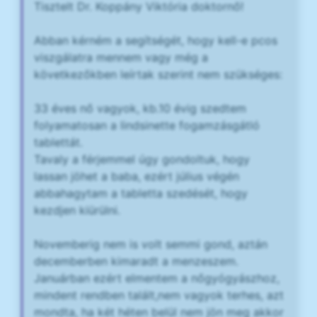
Tisztelt Dr. Koppány Viktória doktornő!
Abban kérném a segítségét, hogy kell-e pcos
viszgálatra mennem vagy még a
következőkben leírtak szerint nem szükséges:
33 éves nő vagyok, kb.10 évig szedtem
folyamatosan a lindsinette fogamzásgátló
tablettát.
Tavaly a férjemmel úgy gondoltuk, hogy
lassan jöhet a baba, ezért július végén
abbahagytam a tabletta szedését, hogy
kezdjen kiürülni.
Novemberig nem is volt semmi gond, aztán
decemberben kimaradt a menzeszem.
Januárban ezért elmentem a nőgyógyászhoz,
mindent rendben talált,nem vagyok terhes, azt
mondta, ha két héten belül nem jön meg akkor