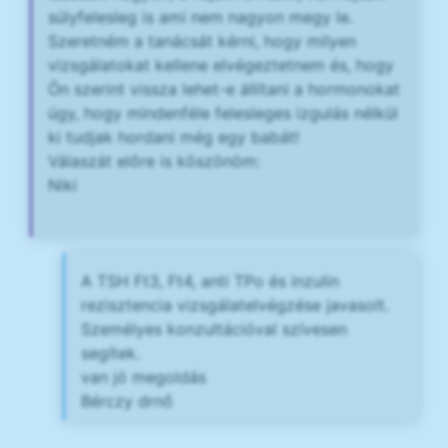
súlyfelesleg is ami nem nagyon megy le.
Szeretném a tanácsát kérni, hogy milyen
vizsgálatokat kellene elvégeztetnem és, hogy
Ön szerint vissza lehet-e állítani a hormonokat
úgy, hogy mindenféle felesleges izgulás nélkül
ki tudjak hordani még egy babát!
Válaszát előre is köszönöm:
Niki
A TSH Ft3, Ft4, anti TPo és inzulin
rezisztencia vizsgálatelvégzése javasolt.
Személyes konzultációval szívesen
segítek.
van jó megoldás
Bérczy drnő