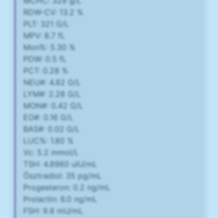
MCHC: 329 g/L
RDW-CV: 13.2 %
PLT: 321 G/L
MPV: 8.7 fL
Mon%: 5.30 %
PDW: 0.5 fL
PCT: 0.28 %
NEU#: 4.82 G/L
LYM#: 2.28 G/L
MON#: 0.42 G/L
EO#: 0.16 G/L
BAS#: 0.02 G/L
LUC%: 1.80 %
Vc: 5.2 mmol/L
TSH: 4.8960 ulU/mL
Ösztradiol: 35 pg/mL
Progesteron: 0.2 ng/mL
Prolactin: 6.0 ng/mL
FSH: 9.8 mU/mL