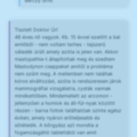
Bérczy drnő
Tisztelt Doktor Úr!
46 éves nő vagyok. Kb. 15 évvel ezelőtt a bal
emlőből - nem voltam terhes - tejszerű
váladék ürült amely azóta is jelen van. Akkor
mastopathia-t állapítottak meg és szedtem
Mastodynon cseppeket amitől a probléma
nem szűnt meg. A mellemben nem találtak
kóros elváltozást, azóta is rendszeresen járok
mammográfiai vizsgálatra, cysták vannak
mindkettőben. Mindemellett az arcomon -
jellemzően a homlok és áll-fül-nyak közötti
részen - barna foltok találhatóak szinte egész
évben, amely nyáron erőteljesebb és
sötétedik. A bőrgyász azt mondta a
fogamzásgátló tablettától van amit