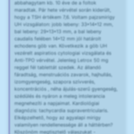
abbahagytam kb. 10 éve de a foltok
maradtak. Pár hete vérvétel során kiderült,
hogy a TSH értékem 7,6. Voltam pajzsmirigy
UH vizsgálaton: jobb lebeny: 33*14*12 mm,
bal lebeny: 29*13*13 mm, a bal lebeny
caudalis felében 14*12 mm jól határolt
echodens göb van. Következik a göb UH
vezérelt aspiratios cytologiai vizsgálata és
Anti-TPO vérvétel. Jelenleg Letrox 50 mg
reggel fél tablettát szedek. Az állandó
fáradtság, menstruációs zavarok, hajhullás,
izomgyengeség, szapora szívverés,
koncentrációs , néha ájulás-szerű gyengeség,
szédülés és nyáron a meleg intolerancia
megnehezíti a napjaimat. Kardiológiai
diagnózis: tachycardia supraventricularis.
Elképzelhető, hogy az agyalapi mirigy
valamilyen rendellenessége áll a háttérben?
Köszönöm megtisztelő válaszukat -