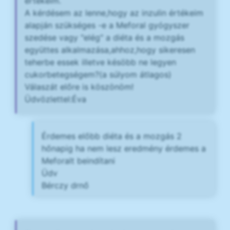
értékeim.
A kérdésem az lenne,hogy az inzulin értékeim
alapján szükséges -e a Meforal gyógyszer
szedése vagy "elég" a diéta és a mozgás
együttes alkalmazása,ahhoz,hogy sikeresen
teherbe essek illetve késöbb ne legyen
cukorbetegségem?(a súlyom átlagos)
Válaszát előre is köszönöm!
Üdvözlettel:Éva
Érdemes előbb diéta és a mozgás 2
hőnapig ha nem lesz eredmény érdemes a
Meforalt beindítani
Üdv
Bérczy drnő