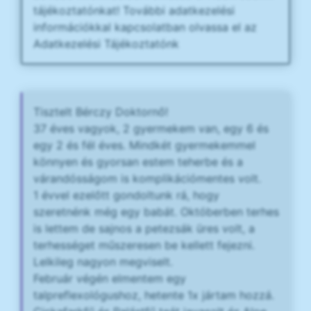
tájékoztatónkat! További adatkezelési
információkkal kapcsolatban olvassa el az
Adatkezelési Tájékoztatónk
Tisztelt Bérczy Doktornő!
37 éves vagyok, 2 gyermekem van, egy 6 és
egy 2 és fél éves. Mindkét gyermekemmel
könnyen és gyorsan estem teherbe és a
várandósságom is komplikációmentes volt.
1 évvel ezelőtt gondoltunk rá, hogy
szeretnénk még egy babát. Októberben terhes
is lettem de sajnos a petezsák üres volt, a
terhességet műszeresen be kellett fejezni.
Lelkileg nagyon megviselt.
Február végén elmentem egy
talpreflexológushoz, hetente 1x jártam hozzá.