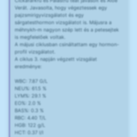
Cickafarkfű és Palástfű teát javasolt és Aloe
Verát. Javasolta, hogy végeztessek egy
pajzsmirigyvizsgálatot és egy
sárgatesthormon vizsgálatot is. Májusra a
méhnykh-m nagyon szép lett és a petesejtek
is megfelelőek voltak.
A májusi ciklusban csináltattam egy hormon-
profil vizsgálatot.
A ciklus 3. napján végzett vizsgálat
eredménye:
WBC: 7.87 G/L
NEU%: 61.5 %
LYM%: 29.1 %
EO%: 2.0 %
BAS%: 0.3 %
RBC: 4.40 T/L
HGB: 122 g/L
HCT: 0.37 l/l