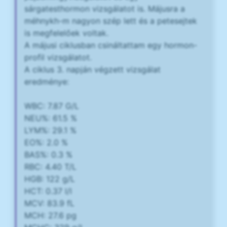
sárgatesthormon vizsgálatot is. Májusra a
méhnykh-m nagyon szép lett és a petesejtek
is megfelelőek voltak.
A májusi ciklusban csináltattam egy hormon-
profil vizsgálatot.
A ciklus 3. napján végzett vizsgálat
eredménye:
WBC: 7.87 G/L
NEU%: 61.5 %
LYM%: 29.1 %
EO%: 2.0 %
BAS%: 0.3 %
RBC: 4.40 T/L
HGB: 122 g/L
HCT: 0.37 l/l
MCV: 83.9 fL
MCH: 27.6 pg