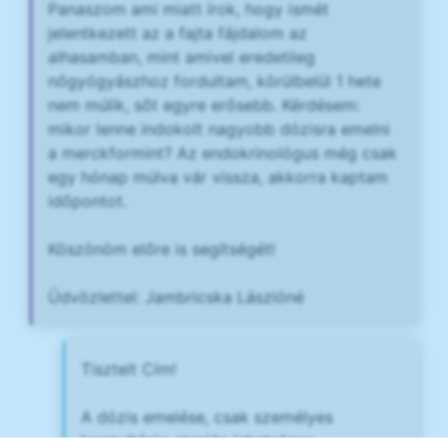
Panaszom ami miatt írok, hogy ismét
jelentkezett az a fajta fájdalom az
alhasamban, mint amivel eredetileg
nőgyógyászhoz fordultam, körülbelül 1 hete
nem múlik, sőt egyre erősebb. Kérdésem:
mikor lenne indokolt nagyobb dózisra emelni
a merckformint? Az endokrinológus még csak
egy hónap múlva vár vissza, akkorra kaptam
időpontot.
Köszönöm előre is segítségét!
Üdvözlettel: Jambricska Lászlóné
Tisztelt Cím!
A dózis emelése, csak személyes
konzultácio alapján lehetséges