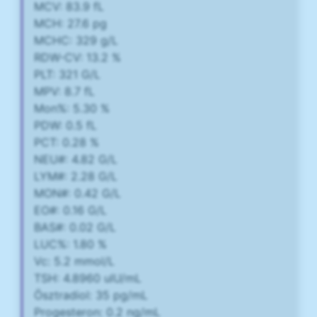
MCV: 83.9 fL
MCH: 27.6 pg
MCHC: 329 g/L
RDW-CV: 13.2 %
PLT: 321 G/L
MPV: 8.7 fL
Mon%: 5.30 %
PDW: 0.5 fL
PCT: 0.28 %
NEU#: 4.82 G/L
LYM#: 2.28 G/L
MON#: 0.42 G/L
EO#: 0.16 G/L
BAS#: 0.02 G/L
LUC%: 1.80 %
Vc: 5.2 mmol/L
TSH: 4.8960 ulU/mL
Ösztradiol: 35 pg/mL
Progesteron: 0.2 ng/mL