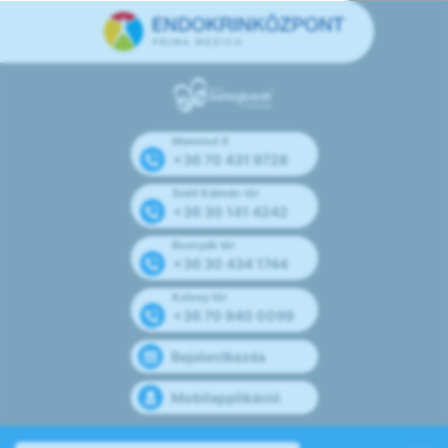
Mammut II
+36 70 431 9728
Széll Kálmán tér
+36 30 141 4242
Bosnyák tér
+36 30 434 1744
Kolosy tér
+36 70 940 0099
Bejelentkezés
Mobilapplikáció