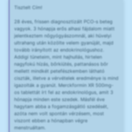
Tisztelt Cím!
28 éves, frissen diagnosztizált PCO-s beteg
vagyok. 3 hónapja erős alhasi fájdalom miatt
jelentkeztem nőgyógyászomnál, aki hüvelyi
ultrahang után közölte velem gyanúját, majd
tovább irányított az endokrinológushoz.
Addigi tüneteim, mint hajhullás, hirtelen
nagyfokú hízás, bőrkiütés, pattanásos bőr
mellett mindkét petefészkemben látható
ciszták, illetve a vérvételek eredménye is mind
igazolták a gyanút. Merckformin XR 500mg-
os tablettát írt fel az endokrinológus, amit 3
hónapja minden este szedek. Másfél éve
hagytam abba a fogamzásgátló szedését,
azóta nem volt spontán vérzésem, most
viszont ebben a hónapban végre
menstruáltam.