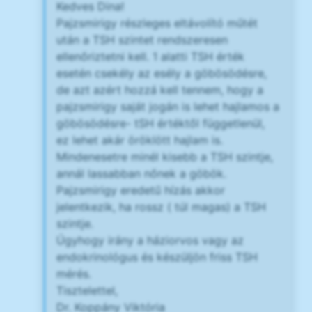
Kedves Dina!
Pajzsmirigy részleges eltávolító műtét
után a TSH szintet rendszeresen
ellenőriztetni kell. 1 alatti TSH érték
esetén csekély az esély a göbösödésre,
de azt azért hozzá kell tennem, hogy a
pajzsmirigy saját jogán is lehet hajlamos a
göbösödésre- tSH értéktől függetlenül,
ez lehet akár öröklött hajlam is.
Mindenesetre minél kisebb a TSH szintje,
annál lassabban nőnek a göbök.
Pajzsmirigy eredetű hízás akkor
jelentkezik, ha rossz ( túl magas) a TSH
szintje.
Úgyhogy irány a háziorvos vagy az
endokrinológus és készüljön friss TSH
mérés.
Tisztelettel,
Dr. Koppány Viktória