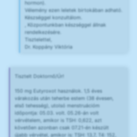
hormon).
Vélemény ezen leletek birtokában adható.
Készséggel konzultálom.
, Központunkban készséggel állnak
rendelkezésére.
Tisztelettel,
Dr. Koppány Viktória
Tisztelt Doktornő/Úr!
150 mg Eutyroxot használok. 1,5 éves
várakozás után teherbe estem (38 évesen,
első tehesség), utolsó menstruációm
időpontja: 05.03. volt. 05.26-án volt
vérvételem, amikor is TSH: 0,622, azt
követően azonban csak 07.21-én készült
újabb vérvétel, amikor is: TSH: 13,7, T4: 152,