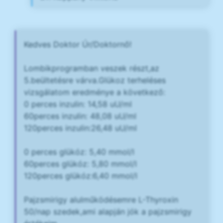
Kedves Doktor Úr/Doktornő!
Lombikprogramban veszek részt,az
5.beültetésre várva.Glükoz terheléses
vizsgálatom eredménye a következő:
0 perces inzulin: 14,58 uU/ml
60perces inzulin: 48,08 uU/ml
120perces inzulin:26,48 uU/ml
0 perces glükóz: 5,40 mmol/l
60perces glükóz: 5,80 mmol/l
120perces glükóz:6,40 mmol/l
Pajzsmirigy alulműködésemre L-Thyroxin
50/nap szedek,ami alapján jók a pajzsmirigy