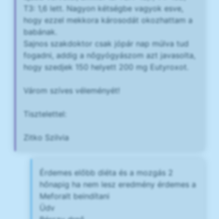
T3: 1,6 lett. Nagyon kétségbe vagyok esve,
hogy ezzel mekkora károsodát okozhattam a
babának.
Sajnos szakdoktor csak jópár nap múlva tud
fogadni, addig a nőgyógyászom azt javasolta,
hogy szedjek 150 helyett 200 mg Eutyroxot.
Várom szíves véleményét!
Tisztelettel:
Zitko Szilvia
Érdemes előbb diéta és a mozgás 2
hőnapig ha nem lesz eredmény érdemes a
Meforalt beindítani
Üdv