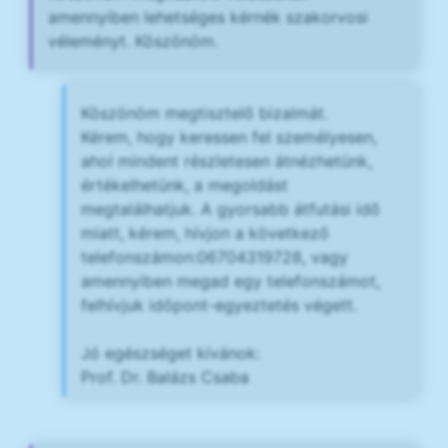
amennyiben lehetséges kérnék szakorvosi
véleményt. Köszönöm.
Köszönöm megtisztelő bizalmát.
Kérem, hogy keressen fel személyesen,
ahol mindent részletesen átnézhetünk,
értékelhetünk, a megoldást
megtalálhatjuk. A gyorsabb átfutási idő
miatt, kérem, hívjon a következő
telefonszámon:06704319728, vagy
amennyiben megad egy telefonszámot,
felhívjuk időpont-egyeztetés végett.
Jó egészséget kívánok:
Prof. Dr. Balázs Csaba​