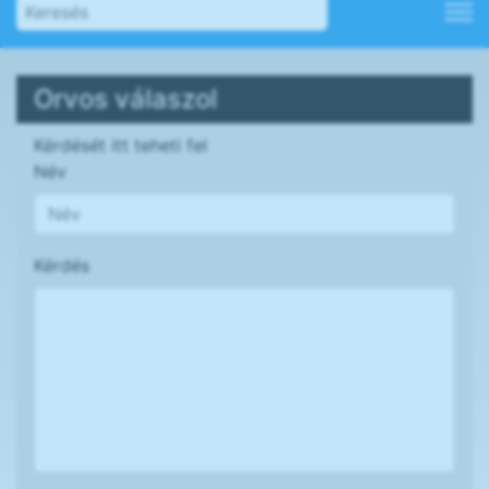
Orvos válaszol
Kérdését itt teheti fel
Név
Kérdés