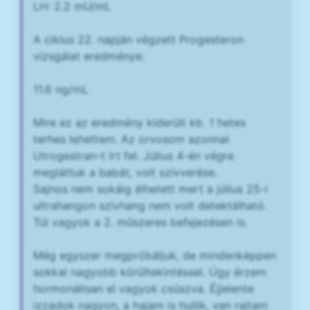
LH: 2.2 mU/mL
A ciklus 22. napján végzett Progesteron
vizsgálat eredménye:
11.6 ng/mL
Mire ez az eredmény kiderült kb. 1 hetes
terhes lehettem. Az orvosom azonnal
Utrogestran-t írt fel. Július 4-én végre
megláttuk a babát, volt szívverése.
Sajnos nem sokáig élhetett mert a július 25-i
ultrahangon szívhang nem volt detektálható.
Túl vagyok a 2. műszeres befejezésen is.
Még egyszer megpróbáljuk, de mindenképpen
sokkal nagyobb körültekintéssel. Úgy érzem
hormonálisan el vagyok csúszva. Éjjelente
izzadok nagyon, a hajam is hullik, van rajtam