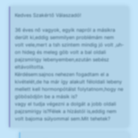
Kedves Szakértő Válaszadó!
36 éves nő vagyok, egyik napról a másikra
derült ki,eddig semmilyen problémám nem
volt vele,mert a tsh szintem mindig jó volt ,uh-
on hideg és meleg göb volt a bal oldali
pajzsmirigy lebenyemben,ezután sebész
eltávolította.
Kérdésem:sajnos nehezen fogadtam el a
kivételét,de ha már így alakult féloldali lebeny
mellett kell hormonpótálst folytatnom,hogy ne
göbösödjön be a másik is?
vagy el tudja végezni a dolgát a jobb oldali
pajzsmirigy is?Félek a hízástól is,eddig nem
volt bajoma súlyommal sem.Mit tehetek?