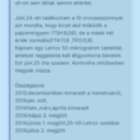
uh-on sem láttak semmi eltérést.
Júni.24.-én találkoztam a fő orvosasszonnyal:
azt mondta, hogy kicsit alul működik a
pajzsmirigyem (TSH:6,09), de a másik két
érték normális(FT4:11,8 ,TPO:0,9).
Kaptam egy Letrox 50 mikrogramm tablettát,
amelyet reggelente kell éhgyomorra bevenni.
Ezt júni.25 óta szedem. Kontrollra októberben
megyek vissza.
Összegezve:
2013.decemberében kimaradt a menstruáció,
2014.jan. volt,
2014.febr.,márc,április kimaradt
2014.május 3. megjött
2014.júniús 1. megjött,25-től Letrox szedése
2014.július 2. megjött