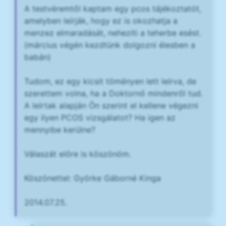
A testvéremtől kaptam egy pcos tájékoztatót,
amelyben leírják, hogy ez is okozhatja a
menzez elmaradását, nehezíti a teherbe esést.
(március végén kezdtünk dolgozni élesben a
babán)
Tudom, ez egy kicsit töményen lett leírva, de
szerettem volna, ha a Doktornő mindenről tud.
A leírtak alapján Ön szerint el kellene végezni
egy ilyen PCOS vizsgálatot? Ha igen az
mennyibe kerülne?
Válaszát előre is köszönöm.
Köszönettel: Györke Gáborné Kinga
2014.07.25.