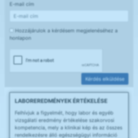
E-mail cím
Hozzájárulok a kérdésem megjelenéséhez a
honlapon
Kérdés elküldése
LABOREREDMÉNYEK ÉRTÉKELÉSE
Felhívjuk a figyelmét, hogy labor és egyéb
vizsgálati eredmény értékelése szakorvosi
kompetencia, mely a klinikai kép és az összes
rendelkezésre álló egészségügyi információ