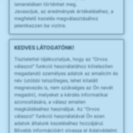
ismeretében történhet meg.
Javasoljuk, az eredmények értékeléséhez, a
megfelelő kezelés megválasztásához
jelentkezzen be vizitre.
KEDVES LÁTOGATÓNK!
Tisztelettel tájékoztatjuk, hogy az "Orvos
válaszol" funkció használatához kötelezően
megadandó személyes adatok az emailcím és
név (utóbbi tetszőleges, lehet kitalált
megnevezés is, nem szükséges az Ön nevét
megadni), melyeket a kérdés informatikai
azonosítására, a válasz emailen
megküldéséhez használjuk. Az "Orvos
válaszol" funkció használatával Ön ezen
adatok általunk kezeléséhez hozzájárul.
Bővebb információért olvassa el Adatvédelmi