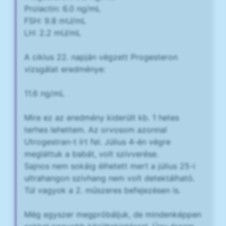
Prolactin: 6.0 ng/mL
FSH: 9.8 mU/mL
LH: 2.2 mU/mL
A ciklus 22. napján végzett Progesteron
vizsgálat eredménye:
11.6 ng/mL
Mire ez az eredmény kiderült kb. 1 hetes
terhes lehettem. Az orvosom azonnal
Utrogestran-t írt fel. Július 4-én végre
megláttuk a babát, volt szívverése.
Sajnos nem sokáig élhetett mert a július 25-i
ultrahangon szívhang nem volt detektálható.
Túl vagyok a 2. műszeres befejezésen is.
Még egyszer megpróbáljuk, de mindenképpen