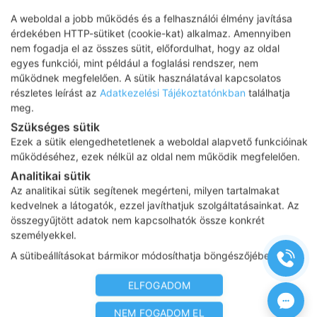
Az elkezdett kezelési irány jó
A weboldal a jobb működés és a felhasználói élmény javítása
üdv
érdekében HTTP-sütiket (cookie-kat) alkalmaz. Amennyiben
bérczy drnő
nem fogadja el az összes sütit, előfordulhat, hogy az oldal
egyes funkciói, mint például a foglalási rendszer, nem
működnek megfelelően. A sütik használatával kapcsolatos
részletes leírást az
Adatkezelési Tájékoztatónkban
találhatja
meg.
Üdvözletem. Több eve van alumukodesem,
Szükséges sütik
euthyrex 75 hasznalom. Most voltam
Ezek a sütik elengedhetetlenek a weboldal alapvető funkcióinak
ellenorzesen, es kov ertetek lettek
működéséhez, ezek nélkül az oldal nem működik megfelelően.
T4 12.78 (7.86-14.41)
Analitikai sütik
T3. 7.36. (3.80-6.00)
Az analitikai sütik segítenek megérteni, milyen tartalmakat
Tsh 1.19 (0.34-5.60)
kedvelnek a látogatók, ezzel javíthatjuk szolgáltatásainkat. Az
Erdekel hogy ez mire utal? Befolyasolja e
összegyűjtött adatok nem kapcsolhatók össze konkrét
csomok nagysagat mert tobb apro csomot
személyekkel.
van mindkét lebenybe.
A sütibeállításokat bármikor módosíthatja böngészőjében.
Üdvözletem Krisztina
ELFOGADOM
NEM FOGADOM EL