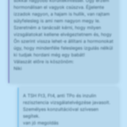
sokkal nagyobb körültekintéssel. Úgy érzem
hormonálisan el vagyok csúszva. Éjjelente
izzadok nagyon, a hajam is hullik, van rajtam
súlyfelesleg is ami nem nagyon megy le.
Szeretném a tanácsát kérni, hogy milyen
vizsgálatokat kellene elvégeztetnem és, hogy
Ön szerint vissza lehet-e állítani a hormonokat
úgy, hogy mindenféle felesleges izgulás nélkül
ki tudjak hordani még egy babát!
Válaszát előre is köszönöm:
Niki
A TSH Ft3, Ft4, anti TPo és inzulin
rezisztencia vizsgálatelvégzése javasolt.
Személyes konzultációval szívesen
segítek.
van jó megoldás