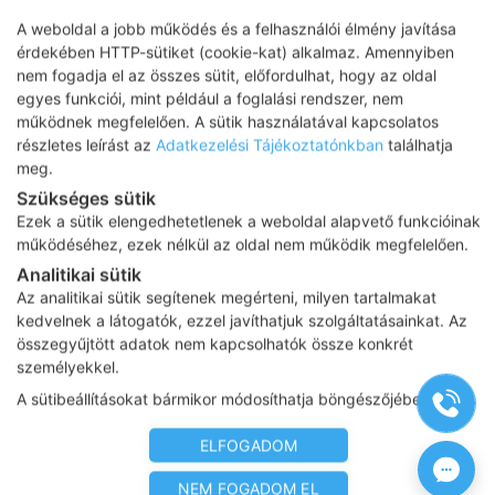
A weboldal a jobb működés és a felhasználói élmény javítása
érdekében HTTP-sütiket (cookie-kat) alkalmaz. Amennyiben
nem fogadja el az összes sütit, előfordulhat, hogy az oldal
Metabolikus szindróma: így csökkenthető a
egyes funkciói, mint például a foglalási rendszer, nem
komoly kockázat
működnek megfelelően. A sütik használatával kapcsolatos
részletes leírást az
Adatkezelési Tájékoztatónkban
találhatja
A magas vérnyomás, a hasi elhízás, az emelkedett
meg.
vércukor, a kóros vérzsírok együttesen hozzák létre a
Szükséges sütik
metabolikus szindrómát, ami számos súlyos betegség
Ezek a sütik elengedhetetlenek a weboldal alapvető funkcióinak
kockázatát növeli.
Prof. Dr. Somogyi Anikó
, az
működéséhez, ezek nélkül az oldal nem működik megfelelően.
Endokrinközpont – Prima Medica endokrinológusa,
Analitikai sütik
diabetológus, belgyógyász, a zsíranyagcsere-zavarok
Az analitikai sütik segítenek megérteni, milyen tartalmakat
specialistája arról beszélt, miért esik egyre több szó a
kedvelnek a látogatók, ezzel javíthatjuk szolgáltatásainkat. Az
kardiometabolikus kockázatról és hogyan lehet ezt
összegyűjtött adatok nem kapcsolhatók össze konkrét
csökkenteni.
személyekkel.
A sütibeállításokat bármikor módosíthatja böngészőjében.
További részletek
ELFOGADOM
NEM FOGADOM EL