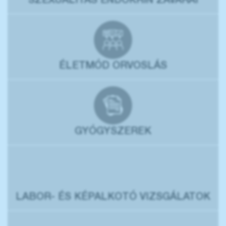
SZEXUALITÁS ENDOKRIN ZAVARAI
ÉLETMÓD ORVOSLÁS
GYÓGYSZEREK
LABOR- ÉS KÉPALKOTÓ VIZSGÁLATOK