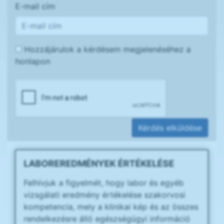
E-mail cím
Hozzájárulok a kérdésem megjelenéséhez a
honlapon
Kérdés elküldése
LABOREREDMÉNYEK ÉRTÉKELÉSE
Felhívjuk a figyelmét, hogy labor és egyéb
vizsgálati eredmény értékelése szakorvosi
kompetencia, mely a klinikai kép és az összes
rendelkezésre álló egészségügyi információ