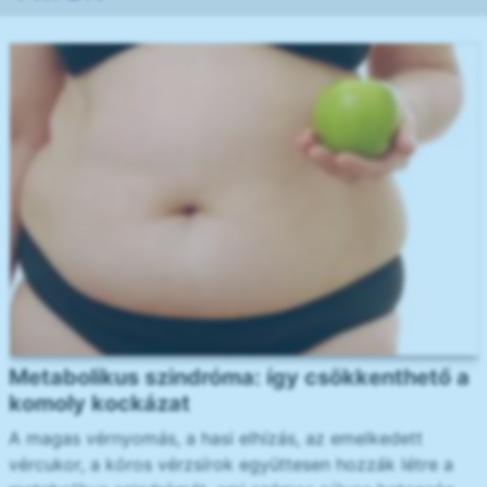
Metabolikus szindróma: így csökkenthető a
komoly kockázat
A magas vérnyomás, a hasi elhízás, az emelkedett
vércukor, a kóros vérzsírok együttesen hozzák létre a