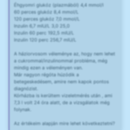
Éhgyomri glukóz (plazmából) 4,4 mmol/l
60 perces glukóz 8,4 mmol/L
120 perces glukóz 7,0 mmol/L
Inzulin 6,7 mIU/L 3,0 25,0
Inzulin 60 perc 192,5 mIU/L
Inzulin 120 perc 256,7 mIU/L
A háziorvosom véleménye az, hogy nem lehet
a cukrommal/inzulinommal probléma, még
mindig ezen a véleményen van.
Már nagyon régóta húzódik a
betegeskedésem, amire nem kapok pontos
diagnózist.
Kórházba is kerültem vizeletmérés után , ami
7,3 l volt 24 óra alatt, de a vizsgálatok még
folynak.
Az értékeim alapján mire lehet következtetni?