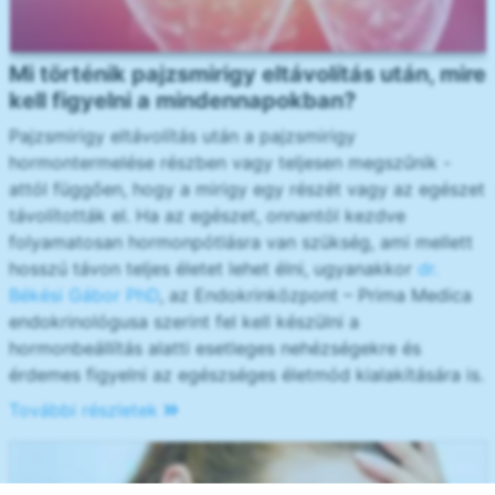
Mi történik pajzsmirigy eltávolítás után, mire
kell figyelni a mindennapokban?
Pajzsmirigy eltávolítás után a pajzsmirigy
hormontermelése részben vagy teljesen megszűnik -
attól függően, hogy a mirigy egy részét vagy az egészet
távolították el. Ha az egészet, onnantól kezdve
folyamatosan hormonpótlásra van szükség, ami mellett
hosszú távon teljes életet lehet élni, ugyanakkor
dr.
Békési Gábor PhD
, az Endokrinközpont – Prima Medica
endokrinológusa szerint fel kell készülni a
hormonbeállítás alatti esetleges nehézségekre és
érdemes figyelni az egészséges életmód kialakítására is.
További részletek