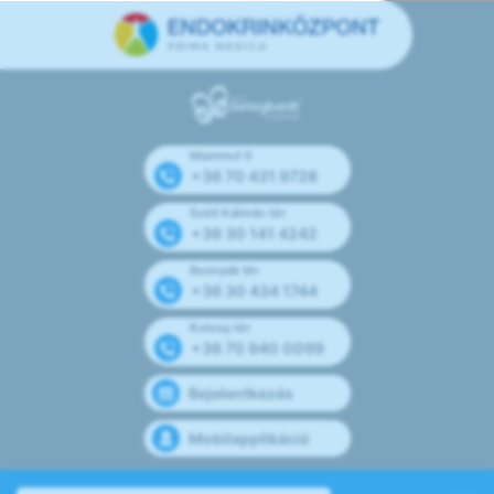
Mammut II
+36 70 431 9728
Széll Kálmán tér
+36 30 141 4242
Bosnyák tér
+36 30 434 1744
Kolosy tér
+36 70 940 0099
Bejelentkezés
Mobilapplikáció