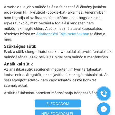
A weboldal a jobb működés és a felhasználói élmény javítása
érdekében HTTP-sütiket (cookie-kat) alkalmaz. Amennyiben
nem fogadja el az összes sütit, előfordulhat, hogy az oldal
egyes funkciói, mint például a foglalási rendszer, nem
működnek megfelelően. A sütik használatával kapcsolatos
részletes leírást az
Adatkezelési Tájékoztatónkban
találhatja
meg.
Szükséges sütik
Ezek a sütik elengedhetetlenek a weboldal alapvető funkcióinak
működéséhez, ezek nélkül az oldal nem működik megfelelően.
Analitikai sütik
Szapora szívverés, dülledt szemek, golyva –
Az analitikai sütik segítenek megérteni, milyen tartalmakat
Basedow-kór állhat a háttérben
kedvelnek a látogatók, ezzel javíthatjuk szolgáltatásainkat. Az
összegyűjtött adatok nem kapcsolhatók össze konkrét
A fogyás, a remegés, a fokozott verejtékezés, a
személyekkel.
hasmenés más tünetek mellett utalhatnak a Basedow-
A sütibeállításokat bármikor módosíthatja böngészőjében.
Graves kór nevű autoimmun pajzsmirigy zavarra, létezik
azonban egy hármas tünetegyüttes is, amely az
ELFOGADOM
érintettek jelentős részénél tapasztalható. Ez a
szívfrekvencia növekedés, kidülledő szemek és golyva,
NEM FOGADOM EL