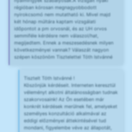
nyálmirigyek szabályosak.A vizsgált nyaki
régióban kórosan megnagyobbodott
nyirokcsomó nem mutatható ki. Mivel majd
két hónap múltára kaptam vizsgálati
időpontot a pm orvosnál, és az UH orvos
semmiféle kérdésre nem válaszol/hat,
megijedtem. Ennek a meszesedésnek milyen
következményei vannak? Válaszát nagyon
szépen köszönöm Tisztelettel Tóth Istvánné
Tisztelt Tóth Istvánné !
Köszönjük kérdéseit. Interneten keresztül
véleményt alkotni általánosságban tudnak
szakorvosaink! Az Ön esetében már
konkrét kérdések merülnek fel, amelyeket
személyes konzultáció alkalmával az
eddigi előzményei áttekintésével tud
mondani, figyelembe véve az állapotát,