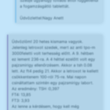
Szedje ugyanúgy tovább ettől függetlenül
a fogamzásgátló tablettát.
Üdvözlettel:Nagy Anett
Üdvözlöm! 20 hetes kismama vagyok.
Jelenleg letroxot szedek, mert az anti tpo-m
3000feletti volt terhesség előtt. A 9. hétben
ez lement 236-ra. A 4 héttel ezelőtt volt egy
pajzsmirigy ellenőrzésem. Akkor a tsh 0.08
lett. Az ft4 pedig 21. Akkor a letroxot le kellett
csökkentenem 100-ról 75-re. Mai napon
csináltattam szintén egy pajzsmirigy labort.
Az eredmény: TSH :0,397
FT4: 13,85
FT3: 3,93
Az lenne a kérdésem, hogy kell még