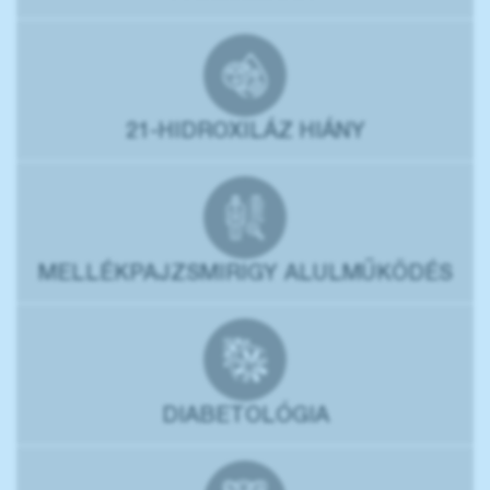
21-HIDROXILÁZ HIÁNY
MELLÉKPAJZSMIRIGY ALULMŰKÖDÉS
DIABETOLÓGIA