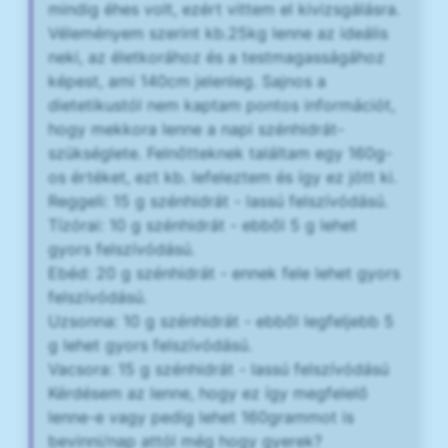
mindig éhes volt, ezért vittem el kivizsgálásra.
Véleményem szerint kb.25kg lenne az ideális
neki, az életkorához és a testmagasságához
képest, ami 140cm jelenleg. Sajnos a
dietetikustól nem kaptam pontos információt,
hogy mekkora lenne a napi szénhidrát-
szükséglete. Felnőtteknek találtam egy 160g-
os értéket, ezt kb. lefeleztem és így ez jött ki.
Reggeli: 15 g szénhidrát - lassú felszívódású.
Tízórai: 10 g szénhidrát - ebből 5 g lehet
gyors felszívódású.
Ebéd: 20 g szénhidrát - ennek fele lehet gyors
felszívódású.
Uzsonna: 10 g szénhidrát - ebből legfeljebb 5
g lehet gyors felszívódású.
Vacsora: 15 g szénhidrát - lassú felszívódású
Kérdésem az lenne, hogy ez így megfelelő
lenne-e vagy pedig lehet 160grammot is
bevinni/nap attól még hogy gyerek?