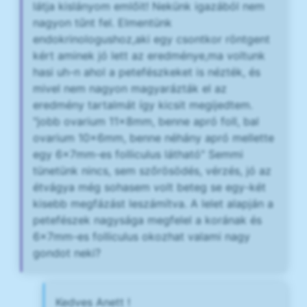
látja kislányom emlőit! Nekünk igazából nem
nagyon tűnt fel. Elmentünk
endokrinologushoz,aki egy csontkor röntgent
kért aminek jó lett az eredménye,ma voltunk
hasi uh-n ahol a petefészkeket is nézték, és
mivel nem nagyon magyarázták el az
eredmény tartalmát így kicsit megijedtem.
"jobb ovarium 11x8mm, benne apró foll, bal
ovarium 10x6mm, benne néhány apró mellette
egy 6x7mm-es folliculus látható" Semmi
tünetünk nincs, sem szőrösödés, vérzés, jó az
étvágya még sohasem volt beteg se egy-két
kisebb megfázást leszámítva. A lelet alapján a
petefészek nagysága megfelel a korának és
6x7mm-es folliculus okozhat valami nagy
gondot neki?
Kedves Anett !