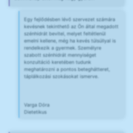
Egy fejlődésben lévő szervezet számára
kevésnek tekinthető az Ön által megadott
szénhidrát bevitel, melyet feltétlenül
emelni kellene, még ha kevés túlsúllyal is
rendelkezik a gyermek. Személyre
szabott szénhidrát mennyiséget
konzultáció keretében tudunk
meghatározni a pontos beteghátteret,
táplálkozási szokásokat ismerve.
Varga Dóra
Dietetikus