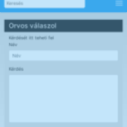
Orvos válaszol
Kérdését itt teheti fel
Név
Kérdés