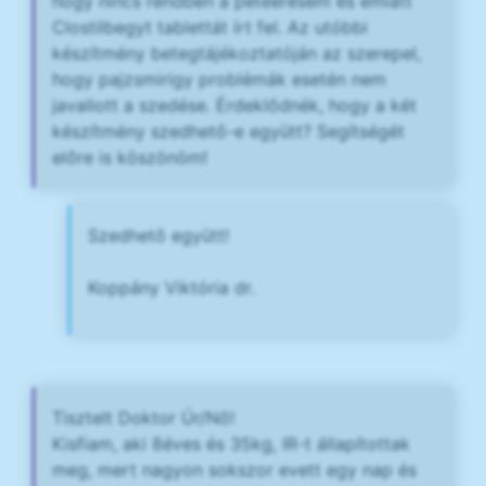
hogy nincs rendben a peteérésem és emiatt
Clostilbegyt tablettát írt fel. Az utóbbi
készítmény betegtájékoztatóján az szerepel,
hogy pajzsmirigy problémák esetén nem
javallott a szedése. Érdeklődnék, hogy a két
készítmény szedhető-e együtt? Segítségét
előre is köszönöm!
Szedhető együtt!
Koppány Viktória dr.
Tisztelt Doktor Úr/Nő!
Kisfiam, aki 8éves és 35kg, IR-t állapítottak
meg, mert nagyon sokszor evett egy nap és