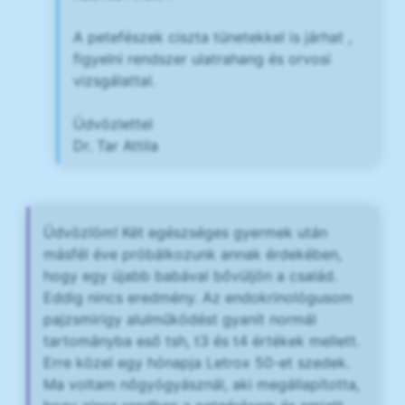
A petefészek ciszta tünetekkel is járhat ,
figyelni rendszer ulatrahang és orvosi
vizsgálattal.
Üdvözlettel
Dr. Tar Attila
Üdvözlöm! Két egészséges gyermek után
másfél éve próbálkozunk annak érdekében,
hogy egy újabb babával bővüljön a család.
Eddig nincs eredmény. Az endokrinológusom
pajzsmirigy alulműködést gyanít normál
tartományba eső tsh, t3 és t4 értékek mellett.
Erre közel egy hónapja Letrox 50-et szedek.
Ma voltam nőgyógyásznál, aki megállapította,