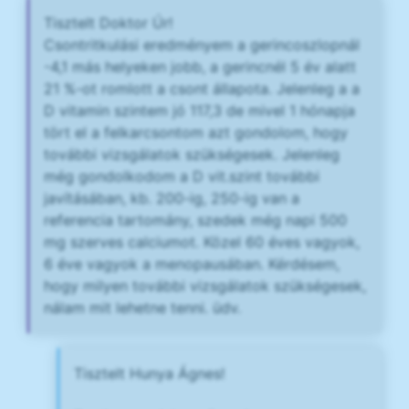
Tisztelt Doktor Úr!
Csontritkulási eredményem a gerincoszlopnál
-4,1 más helyeken jobb, a gerincnél 5 év alatt
21 %-ot romlott a csont állapota. Jelenleg a a
D vitamin szintem jó 117,3 de mivel 1 hónapja
tört el a felkarcsontom azt gondolom, hogy
további vizsgálatok szükségesek. Jelenleg
még gondolkodom a D vit.szint további
javításában, kb. 200-ig, 250-ig van a
referencia tartomány, szedek még napi 500
mg szerves calciumot. Közel 60 éves vagyok,
6 éve vagyok a menopausában. Kérdésem,
hogy milyen további vizsgálatok szükségesek,
nálam mit lehetne tenni. üdv.
Tisztelt Hunya Ágnes!