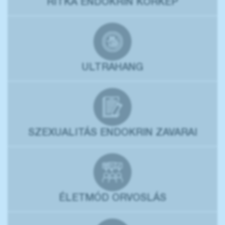
RITKA ENDOKRIN KÓRKÉP
ULTRAHANG
SZEXUALITÁS ENDOKRIN ZAVARAI
ÉLETMÓD ORVOSLÁS