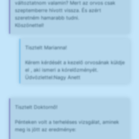
változtatnom valamin? Mert az orvos csak
szeptemberre hívott vissza. És azért
szeretném hamarabb tudni.
Köszönettel!
Tisztelt Marianna!
Kérem kérdését a kezelő orvosának küldje
el , aki ismeri a kórelőzményét.
Üdvözlettel:Nagy Anett
Tisztelt Doktornő!
Pénteken volt a terheléses vizsgálat, aminek
meg is jött az eredménye: