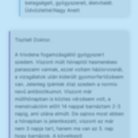
betegségeit, gyógyszereit, életvitelét.
Üdvözlettel:Nagy Anett
Tisztelt Doktor.
A triodena fogamzásgátló gyógyszert
szedem. Viszont múlt hónaptól hasmenéses
panaszaim vannak, ezzel voltam háziorvosnál,
a vizsgálatok után kiderült gyomorfertőzésem
van. Jelenleg (péntek óta) szedem a normix
nevű antibiotikumot. Viszont már
múlthónapban is köztes vérzésem volt, a
menstruációm előtt 14 nappal barnáztam 2-3
napig, ami utána elmúlt. De sajnos most ebben
a hónapban is jelentkezett, viszont ez már
nem 3 napja tart, hanem ma van az 5. nap
hogy barnázok. A következő