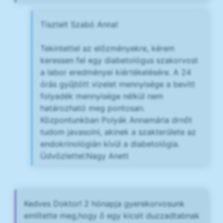
Tisztelt Szabó Anna!
Tekintettel az előzményekre, kérem
keressen fel egy diabetológus szakorvost
a labor eredményei kiértékelésére. A 24
órás gyűjtött vizelet mennyisége a bevitt
folyadék mennyisége nélkül nem
határozható meg pontosan.
Központunkban Polyák Annamária drnőt
tudom javasolni, akinek a szakterülete az
endokrinológián kívül a diabetológia.
Üdvözlettel:Nagy Anett
Kedves Doktor! 2 hónapja gyerekorvosunk
említette meg,hogy ő egy kicsit duzzadtabnak