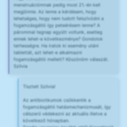
menstruációmnak pedig most 21.-én kell
megjönnie. Az lenne a kérdésem, hogy
lehetséges, hogy nem tudott felszívódni a
fogamzásgátló így peteérésem lenne? A
párommal tegnap együtt voltunk, esetleg
ennek lehet-e következménye? Gondolok
terhességre. Ha iratok ki esemény utáni
tablettát, azt lehet-e alkalmazni
fogamzásgátló mellett? Köszönöm válaszát.
Szilvia
Tisztelt Szilvia!
Az antibiotikumok csökkentik a
fogamzásgátló hatásmechanizmusát, így
célszerű védekezni az aktuális illetve a
következő hónapban.