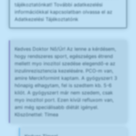
tájékoztatónkat! További adatkezelési
információkkal kapcsolatban olvassa el az
Adatkezelési Tájékoztatónk
Kedves Doktor Nő/Úr! Az lenne a kérdésem,
hogy rendszeres sport, egészséges étrend
mellett myo inozitol szedése elegendő-e az
inzulinrezisztencia kezelésére. PCO-m van,
amire Merckformint kaptam. A gyógyszert 3
hónapig elhagytam, fel is szedtem kb. 5-6
kilót. A gyógyszert már nem szedem, csak
myo inozitol port. Ezen kívül refluxom van,
ami még speciálisabb diétát igényel.
Köszönettel: Tímea