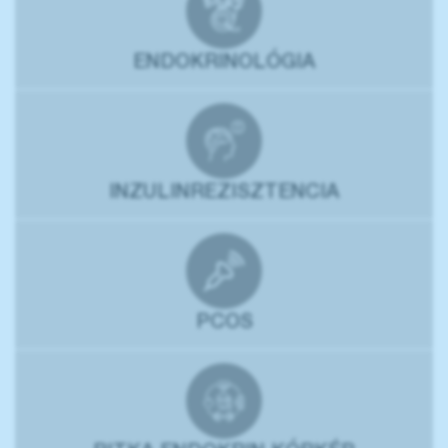
ENDOKRINOLÓGIA
INZULINREZISZTENCIA
PCOS