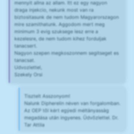
mennyit allna az allam. Itt ez egy nagyon
draga injekcio, nekunk most van ra
biztositasunk de nem tudom Magyarorszagon
mire szamithatunk. Aggodom mert meg
minimum 3 evig szuksege lesz erre a
kezelesre, de nem tudom kihez forduljak
tanacsert.
Nagyon szepen megkoszonnem segitseget es
tanacsat.
Udvozlettel,
Szekely Orsi
Tisztelt Asszonyom!
Nalunk Dipherelin nėven van forgalomban.
Az OEP tõl kėrt egýedi mėltànyassàg
megadása után ingyenes. Ūdvõzlettel. Dr.
Tar Attila