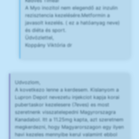
Kedves Tímea!
A Myo inozitol nem elegendő az inzulin
rezisztencia kezelésére.Metformin a
javasolt kezelés. ( ez a hatóanyag neve)
és diéta és sport.
Üdvözlettel,
Koppány Viktória dr
Udvozlom,
A kovetkezo lenne a kerdesem. Kislanyom a
Lupron Depot nevezetu injekciot kapja korai
pubertaskor kezelesere (7eves) es most
szeretnenk visszatelepedni Magyrorszagra
Kanadabol. Itt a 11.25mg kapta, azt szeretnem
megkerdezni, hogy Magyarorszagon egy ilyen
havi kezeles mennyibe kerul valamint ebbol