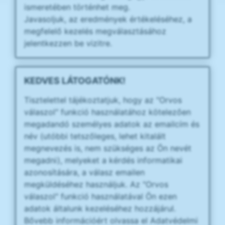
ismeretében történhet meg.
Javasoljuk, az eredmények értékeléséhez, a
megfelelő kezelés megválasztásához
jelentkezzen be vizitre.
KEDVES LÁTOGATÓNK!
Tisztelettel tájékoztatjuk, hogy az "Orvos
válaszol" funkció használatához kötelezően
megadandó személyes adatok az emailcím és
név (utóbbi tetszőleges, lehet kitalált
megnevezés is, nem szükséges az Ön nevét
megadni), melyeket a kérdés informatikai
azonosítására, a válasz emailen
megküldéséhez használjuk. Az "Orvos
válaszol" funkció használatával Ön ezen
adatok általunk kezeléséhez hozzájárul.
Bővebb információért olvassa el Adatvédelmi