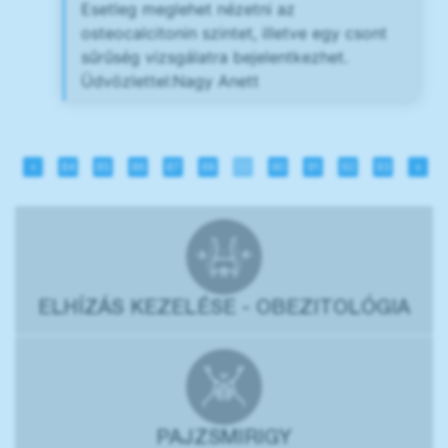
Esetleg meglehet nézetni az
osteocalcitonin szintet, illetve egy csont
sűrűség vizsgálatra bejelentkezhet.
Üdvözlettel:Nagy Anett
«
84
85
86
87
88
89
90
91
92
93
»
ELHÍZÁS KEZELÉSE - OBEZITOLÓGIA
PAJZSMIRIGY