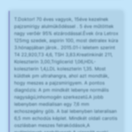
T.Doktor! 70 éves vagyok, 15éve kezelnek
pajzsmirigy alulmükődéssel . 5 éve műtöttek
nagy verőér 95% elzárodással.Évek óra Letrox
125mg szedek, aspirin 100, most detralex kúra
3.hónapjában járok.. 2015.01-i leletem szerint
T4 22,920,T3 4,6, TSH 3,83.Kreatinkinát 211,
Koleszterin 3,00,Triglicerid 1,06,HDL-
koleszterin 1,4,LDL koleszterin 1,35. Most
küldtek pm ultrahangra, ahol azt mondták,
hogy meszes a pajzsmirigyem. A pontos
diagnózis: A pm mindkét lebenye normális
nagyságú,inhomogén szerkezetű.A jobb
lebenyben medialisan egy 7,6 mm
echoszegény göb. A bal lebenyben lateralisan
6,5 mm echodús képlet. Mindkét oldali carotis
oszlásban meszes felrakódások,A