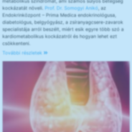
metabolikus szindrómát, ami számos súlyos betegség
kockázatát növeli.
Prof. Dr. Somogyi Anikó
, az
Endokrinközpont – Prima Medica endokrinológusa,
diabetológus, belgyógyász, a zsíranyagcsere-zavarok
specialistája arról beszélt, miért esik egyre több szó a
kardiometabolikus kockázatról és hogyan lehet ezt
csökkenteni.
További részletek