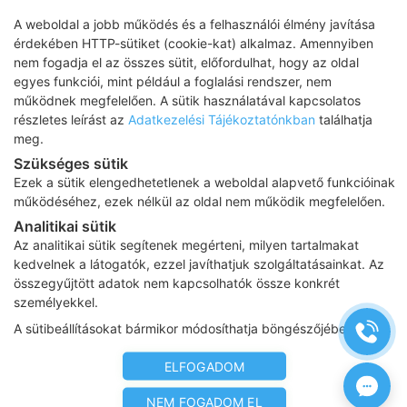
A weboldal a jobb működés és a felhasználói élmény javítása
érdekében HTTP-sütiket (cookie-kat) alkalmaz. Amennyiben
nem fogadja el az összes sütit, előfordulhat, hogy az oldal
egyes funkciói, mint például a foglalási rendszer, nem
működnek megfelelően. A sütik használatával kapcsolatos
részletes leírást az
Adatkezelési Tájékoztatónkban
találhatja
meg.
Szükséges sütik
Ezek a sütik elengedhetetlenek a weboldal alapvető funkcióinak
működéséhez, ezek nélkül az oldal nem működik megfelelően.
Analitikai sütik
Az analitikai sütik segítenek megérteni, milyen tartalmakat
kedvelnek a látogatók, ezzel javíthatjuk szolgáltatásainkat. Az
összegyűjtött adatok nem kapcsolhatók össze konkrét
Szapora szívverés, dülledt szemek, golyva –
személyekkel.
Basedow-kór állhat a háttérben
A sütibeállításokat bármikor módosíthatja böngészőjében.
A fogyás, a remegés, a fokozott verejtékezés, a
ELFOGADOM
hasmenés más tünetek mellett utalhatnak a Basedow-
Graves kór nevű autoimmun pajzsmirigy zavarra, létezik
NEM FOGADOM EL