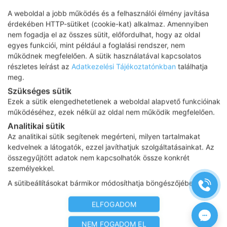
A weboldal a jobb működés és a felhasználói élmény javítása
érdekében HTTP-sütiket (cookie-kat) alkalmaz. Amennyiben
nem fogadja el az összes sütit, előfordulhat, hogy az oldal
egyes funkciói, mint például a foglalási rendszer, nem
működnek megfelelően. A sütik használatával kapcsolatos
részletes leírást az
Adatkezelési Tájékoztatónkban
találhatja
Metabolikus szindróma: így csökkenthető a
meg.
komoly kockázat
Szükséges sütik
Ezek a sütik elengedhetetlenek a weboldal alapvető funkcióinak
A magas vérnyomás, a hasi elhízás, az emelkedett
működéséhez, ezek nélkül az oldal nem működik megfelelően.
vércukor, a kóros vérzsírok együttesen hozzák létre a
Analitikai sütik
metabolikus szindrómát, ami számos súlyos betegség
Az analitikai sütik segítenek megérteni, milyen tartalmakat
kockázatát növeli.
Prof. Dr. Somogyi Anikó
, az
kedvelnek a látogatók, ezzel javíthatjuk szolgáltatásainkat. Az
Endokrinközpont – Prima Medica endokrinológusa,
összegyűjtött adatok nem kapcsolhatók össze konkrét
diabetológus, belgyógyász, a zsíranyagcsere-zavarok
személyekkel.
specialistája arról beszélt, miért esik egyre több szó a
A sütibeállításokat bármikor módosíthatja böngészőjében.
kardiometabolikus kockázatról és hogyan lehet ezt
csökkenteni.
ELFOGADOM
További részletek
NEM FOGADOM EL