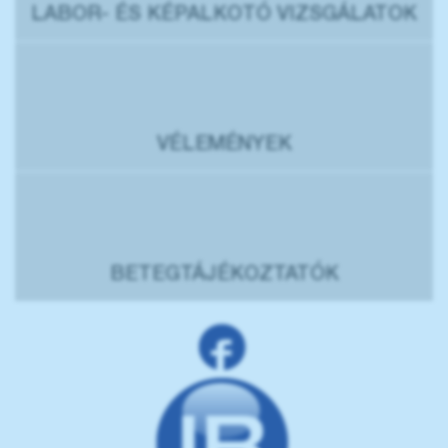
LABOR- ÉS KÉPALKOTÓ VIZSGÁLATOK
VÉLEMÉNYEK
BETEGTÁJÉKOZTATÓK