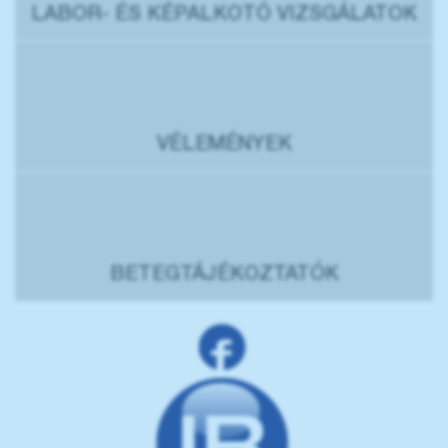
LABOR- ÉS KÉPALKOTÓ VIZSGÁLATOK
VÉLEMÉNYEK
BETEGTÁJÉKOZTATÓK