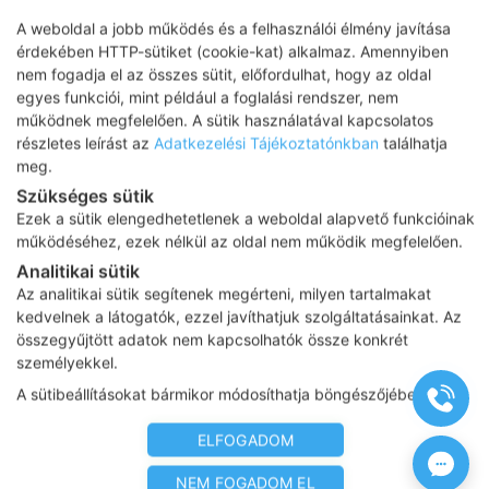
A weboldal a jobb működés és a felhasználói élmény javítása
érdekében HTTP-sütiket (cookie-kat) alkalmaz. Amennyiben
nem fogadja el az összes sütit, előfordulhat, hogy az oldal
egyes funkciói, mint például a foglalási rendszer, nem
működnek megfelelően. A sütik használatával kapcsolatos
részletes leírást az
Adatkezelési Tájékoztatónkban
találhatja
Metabolikus szindróma: így csökkenthető a
meg.
komoly kockázat
Szükséges sütik
Ezek a sütik elengedhetetlenek a weboldal alapvető funkcióinak
A magas vérnyomás, a hasi elhízás, az emelkedett
működéséhez, ezek nélkül az oldal nem működik megfelelően.
vércukor, a kóros vérzsírok együttesen hozzák létre a
Analitikai sütik
metabolikus szindrómát, ami számos súlyos betegség
Az analitikai sütik segítenek megérteni, milyen tartalmakat
kockázatát növeli.
Prof. Dr. Somogyi Anikó
, az
kedvelnek a látogatók, ezzel javíthatjuk szolgáltatásainkat. Az
Endokrinközpont – Prima Medica endokrinológusa,
összegyűjtött adatok nem kapcsolhatók össze konkrét
diabetológus, belgyógyász, a zsíranyagcsere-zavarok
személyekkel.
specialistája arról beszélt, miért esik egyre több szó a
A sütibeállításokat bármikor módosíthatja böngészőjében.
kardiometabolikus kockázatról és hogyan lehet ezt
csökkenteni.
ELFOGADOM
További részletek
NEM FOGADOM EL