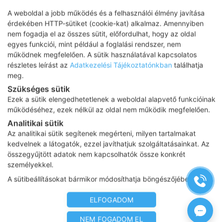
A weboldal a jobb működés és a felhasználói élmény javítása
érdekében HTTP-sütiket (cookie-kat) alkalmaz. Amennyiben
nem fogadja el az összes sütit, előfordulhat, hogy az oldal
egyes funkciói, mint például a foglalási rendszer, nem
működnek megfelelően. A sütik használatával kapcsolatos
PAJZSMIRIGY BETEGSÉGGEL
részletes leírást az
Adatkezelési Tájékoztatónkban
találhatja
meg.
TELJES ÉLETET
Szükséges sütik
Csatlakozz közösségünkhöz!
Ezek a sütik elengedhetetlenek a weboldal alapvető funkcióinak
működéséhez, ezek nélkül az oldal nem működik megfelelően.
Hasznos életmódtanácsok, szakmai
Analitikai sütik
információk és valódi tapasztalatok egy
Az analitikai sütik segítenek megérteni, milyen tartalmakat
támogató közösségben, hogy pajzsmirigy
kedvelnek a látogatók, ezzel javíthatjuk szolgáltatásainkat. Az
összegyűjtött adatok nem kapcsolhatók össze konkrét
betegséggel is harmonikus, energikus és teljes
személyekkel.
életet élhess.
A sütibeállításokat bármikor módosíthatja böngészőjében.
BELÉPEK!
ELFOGADOM
NEM FOGADOM EL