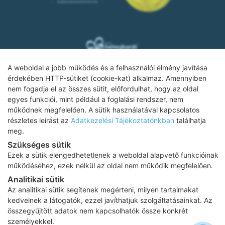
A weboldal a jobb működés és a felhasználói élmény javítása
érdekében HTTP-sütiket (cookie-kat) alkalmaz. Amennyiben
nem fogadja el az összes sütit, előfordulhat, hogy az oldal
Adatkezelési tájékoztató
egyes funkciói, mint például a foglalási rendszer, nem
működnek megfelelően. A sütik használatával kapcsolatos
Impresszum
részletes leírást az
Adatkezelési Tájékoztatónkban
találhatja
meg.
Adatvédelmi tájékoztató
Szükséges sütik
ÁSZF
Ezek a sütik elengedhetetlenek a weboldal alapvető funkcióinak
működéséhez, ezek nélkül az oldal nem működik megfelelően.
Karrier
Analitikai sütik
Az oldalon feltüntetett árak az ÁFÁ-t tartalmazzák!
Az analitikai sütik segítenek megérteni, milyen tartalmakat
A képek a
Shutterstock.com
és a
Canva.com
licence alapján
kedvelnek a látogatók, ezzel javíthatjuk szolgáltatásainkat. Az
kerültek felhasználásra.
összegyűjtött adatok nem kapcsolhatók össze konkrét
Copyright 2026 ©
Prima Medica Egészségközpontok
. Minden jog
személyekkel.