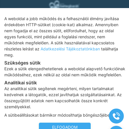
A weboldal a jobb működés és a felhasználói élmény javítása
érdekében HTTP-sütiket (cookie-kat) alkalmaz. Amennyiben
nem fogadja el az összes sütit, előfordulhat, hogy az oldal
Adatkezelési tájékoztató
egyes funkciói, mint például a foglalási rendszer, nem
működnek megfelelően. A sütik használatával kapcsolatos
Impresszum
részletes leírást az
Adatkezelési Tájékoztatónkban
találhatja
Adatvédelmi tájékoztató
meg.
Szükséges sütik
ÁSZF
Ezek a sütik elengedhetetlenek a weboldal alapvető funkcióinak
Karrier
működéséhez, ezek nélkül az oldal nem működik megfelelően.
Analitikai sütik
Az oldalon feltüntetett árak az ÁFÁ-t tartalmazzák!
Az analitikai sütik segítenek megérteni, milyen tartalmakat
A képek a
Shutterstock.com
és a
Canva.com
licence alapján
kedvelnek a látogatók, ezzel javíthatjuk szolgáltatásainkat. Az
kerültek felhasználásra.
összegyűjtött adatok nem kapcsolhatók össze konkrét
Copyright 2026 ©
Prima Medica Egészségközpontok
. Minden jog
személyekkel.
fenntartva
A sütibeállításokat bármikor módosíthatja böngészőjében.
Designed by
www.free-dimension.hu
, Programed by
Appon
&
György Nándor
ELFOGADOM