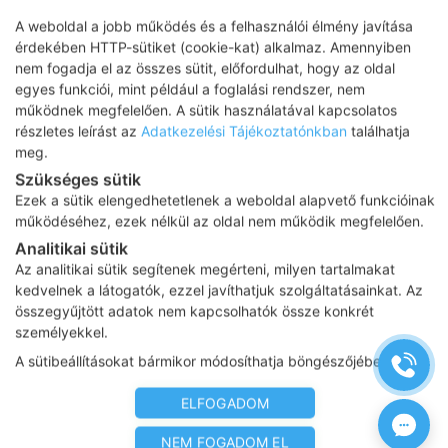
A weboldal a jobb működés és a felhasználói élmény javítása
érdekében HTTP-sütiket (cookie-kat) alkalmaz. Amennyiben
nem fogadja el az összes sütit, előfordulhat, hogy az oldal
egyes funkciói, mint például a foglalási rendszer, nem
működnek megfelelően. A sütik használatával kapcsolatos
részletes leírást az
Adatkezelési Tájékoztatónkban
találhatja
meg.
Szükséges sütik
Ezek a sütik elengedhetetlenek a weboldal alapvető funkcióinak
működéséhez, ezek nélkül az oldal nem működik megfelelően.
Metabolikus szindróma: így csökkenthető a
Analitikai sütik
komoly kockázat
Az analitikai sütik segítenek megérteni, milyen tartalmakat
A magas vérnyomás, a hasi elhízás, az emelkedett
kedvelnek a látogatók, ezzel javíthatjuk szolgáltatásainkat. Az
vércukor, a kóros vérzsírok együttesen hozzák létre a
összegyűjtött adatok nem kapcsolhatók össze konkrét
metabolikus szindrómát, ami számos súlyos betegség
személyekkel.
kockázatát növeli.
Prof. Dr. Somogyi Anikó
, az
A sütibeállításokat bármikor módosíthatja böngészőjében.
Endokrinközpont – Prima Medica endokrinológusa,
diabetológus, belgyógyász, a zsíranyagcsere-zavarok
ELFOGADOM
specialistája arról beszélt, miért esik egyre több szó a
NEM FOGADOM EL