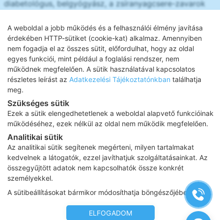
diabetológus, belgyógyász, a zsíranyagcsere-zavarok
specialistája arról beszélt, miért esik egyre több szó a
kardiometabolikus kockázatról és hogyan lehet ezt
A weboldal a jobb működés és a felhasználói élmény javítása
csökkenteni.
érdekében HTTP-sütiket (cookie-kat) alkalmaz. Amennyiben
nem fogadja el az összes sütit, előfordulhat, hogy az oldal
További részletek
egyes funkciói, mint például a foglalási rendszer, nem
működnek megfelelően. A sütik használatával kapcsolatos
részletes leírást az
Adatkezelési Tájékoztatónkban
találhatja
meg.
Szükséges sütik
Ezek a sütik elengedhetetlenek a weboldal alapvető funkcióinak
működéséhez, ezek nélkül az oldal nem működik megfelelően.
Analitikai sütik
Az analitikai sütik segítenek megérteni, milyen tartalmakat
kedvelnek a látogatók, ezzel javíthatjuk szolgáltatásainkat. Az
összegyűjtött adatok nem kapcsolhatók össze konkrét
személyekkel.
A sütibeállításokat bármikor módosíthatja böngészőjében.
ELFOGADOM
Mi történik pajzsmirigy eltávolítás után, mire