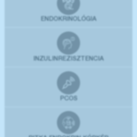
ENDOKRINOLÓGIA
INZULINREZISZTENCIA
PCOS