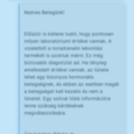
Kedves Betegünk!
Először is kellene tudni, hogy pontosan
milyen laboratóriumi értékei vannak. A
vizeletből a noradrenalin lebontási
termékét is szoktuk mérni. Ez még
biztosabb diagnózist ad. Ha tényleg
emelkedett értékei vannak, az tünete
lehet egy bizonyos hormonális
betegségnek, és ebben az esetben magát
a betegséget kell kezelni és nem a
tünetet. Egy szóval több információra
lenne szükség kérdésének
megválaszolására.