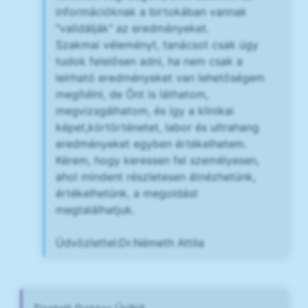
információknak a birtokában vannak
"validálják" az eredményeket.
Szakmai véleményt, tanácsot csak úgy
tudok felelősen adni, ha nem csak a
leírható eredményeket van lehetőségem
megítélni, de Önt is láthatom,
megvizsgálhatom, és így a klinikai
képet,kórtörténetet, labor és ultrahang
eredményeket egyben értékelhetem.
Kérem, hogy keressen fel személyesen,
ahol mindent részletesen átnézhetünk,
értékelhetünk, a megoldást
megtalálhatjuk.
Üdvözlettel:Dr.Németh Attila