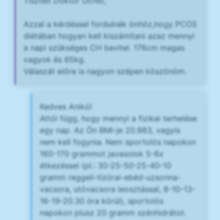
Tisztelt Doktor Úr/Nő,
Azzal a kérdéssel fordulnék önhöz,hogy PCOS
diétában hogyan kell kiszámítani azaz mennyi
a napi szükséges CH bevitel. 176cm magas
vagyok és 65kg.
Válaszát előre is nagyon szépen köszönöm.
Kedves Anikó!
Attól függ, hogy mennyi a fizikai terhelése
egy nap. Az Ön BMI-je 20.983, vagyis
nem kell fogynia. Nem sportolós napokon
160-170 grammot javasolok 5-6x
étkezéssel (pl.: 30-25-50-25-40-10
gramm reggeli-tízórai-ebéd-uzsonna-
vacsora, utóvacsora leosztással, 8-10-13-
16-19-20.30 óra körül), sportolós
napokon plusz 20 gramm szénhidrátot.