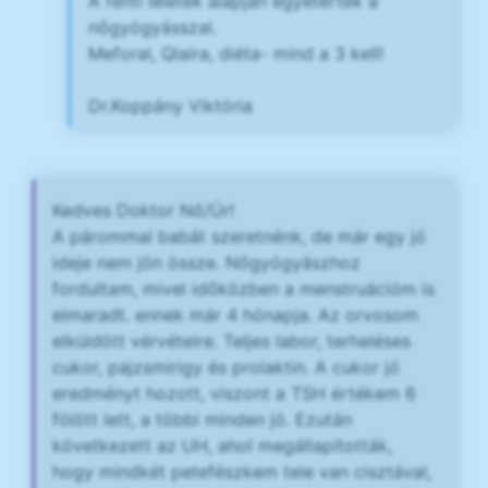
A fenti leletek alapján egyetértek a
nőgyógyásszal.
Meforal, Qlaira, diéta- mind a 3 kell!
Dr.Koppány Viktória
Kedves Doktor Nő/Úr!
A párommal babát szeretnénk, de már egy jó
ideje nem jön össze. Nőgyógyászhoz
fordultam, mivel időközben a menstruációm is
elmaradt. ennek már 4 hónapja. Az orvosom
elküldött vérvételre. Teljes labor, terheléses
cukor, pajzsmirigy és prolaktin. A cukor jó
eredményt hozott, viszont a TSH értékem 6
fölött lett, a többi minden jó. Ezután
következett az UH, ahol megállapították,
hogy mindkét petefészkem tele van cisztával,