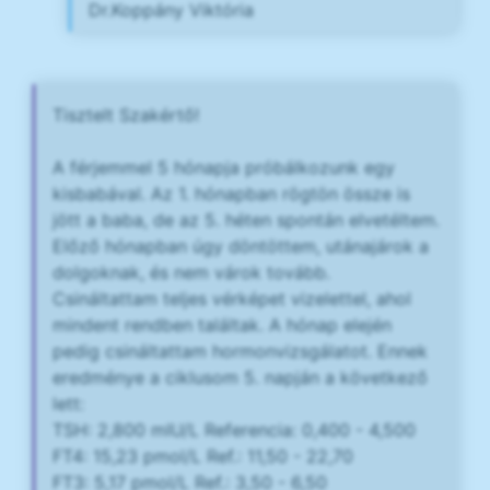
Dr.Koppány Viktória
Tisztelt Szakértő!
A férjemmel 5 hónapja próbálkozunk egy
kisbabával. Az 1. hónapban rögtön össze is
jött a baba, de az 5. héten spontán elvetéltem.
Előző hónapban úgy döntöttem, utánajárok a
dolgoknak, és nem várok tovább.
Csináltattam teljes vérképet vizelettel, ahol
mindent rendben találtak. A hónap elején
pedig csináltattam hormonvizsgálatot. Ennek
eredménye a ciklusom 5. napján a következő
lett:
TSH: 2,800 mIU/L Referencia: 0,400 - 4,500
FT4: 15,23 pmol/L Ref.: 11,50 - 22,70
FT3: 5,17 pmol/L Ref.: 3,50 - 6,50