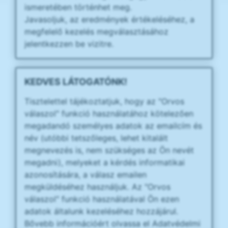
ismeretében történhet meg.
Javasoljuk, az eredmények értékeléséhez, a
megfelelő kezelés megválasztásához
jelentkezzen be vizitre.
KEDVES LÁTOGATÓNK!
Tisztelettel tájékoztatjuk, hogy az "Orvos
válaszol" funkció használatához kötelezően
megadandó személyes adatok az emailcím és
név (utóbbi tetszőleges, lehet kitalált
megnevezés is, nem szükséges az Ön nevét
megadni), melyeket a kérdés informatikai
azonosítására, a válasz emailen
megküldéséhez használjuk. Az "Orvos
válaszol" funkció használatával Ön ezen
adatok általunk kezeléséhez hozzájárul.
Bővebb információért olvassa el Adatvédelmi