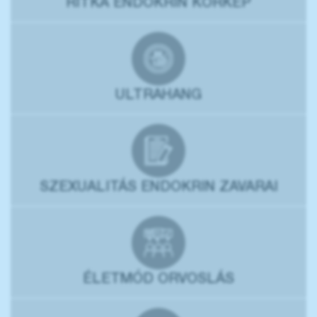
RITKA ENDOKRIN KÓRKÉP
ULTRAHANG
SZEXUALITÁS ENDOKRIN ZAVARAI
ÉLETMÓD ORVOSLÁS