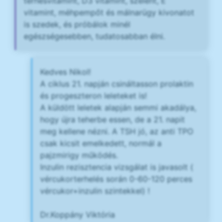
terhesvitamint, D3 vitamint, szelént, E
vitamint, méhpempőt és málnarügy kivonatot
is szedek, és próbálok minél
egészségesebben, tudatosabban élni.
Kedves Nikol!
A ciklus 21. napján csináltasson prolaktin
és progeszteron leleteket is!
A küldött leletek alapján semmi akadálya,
hogy újra teherbe essen, de a 21. napit
meg kellene nézni. A TSH jó, az anti TPO
csak kicsit emelkedett, normál a
pajzmirigy működés.
Inzulin rezisztencia vizsgálat is javasolt (
vércukorterhelés során 0-60-120 perces
vércukor+inzulin szintekkel) !
Dr.Koppány Viktória