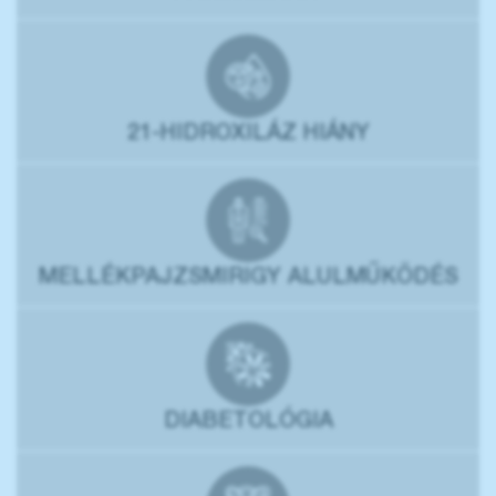
21-HIDROXILÁZ HIÁNY
MELLÉKPAJZSMIRIGY ALULMŰKÖDÉS
DIABETOLÓGIA