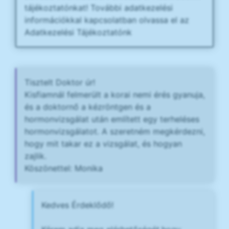
tájékoztatónkat! További adatkezelési
információkkal kapcsolatban olvassa el az
Adatkezelési Tájékoztatónk
Tisztelt Doktor úr!
Kisfiamnál felmerült a korai nemi érés gyanuja,
és a doktornő a kézröntgen és a
hormonvizsgálat után említett egy terheléses
hormonvizsgálatot. A szeretném megkérdezni,
hogy mit takar ez a vizsgálat, és hogyan
zajlik.
Köszönettel: Monika
Kedves Érdeklődő!