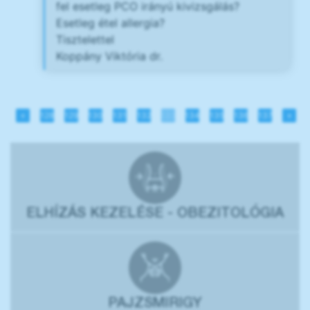
fel esetleg PCO irányú kivizsgálás?
Esetleg étel allergia?
Tisztelettel
Koppány Viktória dr.
«
128
129
130
131
132
133
134
135
136
137
»
ELHÍZÁS KEZELÉSE - OBEZITOLÓGIA
PAJZSMIRIGY