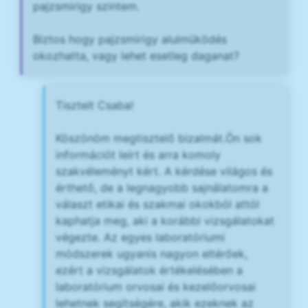
pajzsmirigy szintem.
Biztos hogy pajzsmirigy alulmüködés
okozhatta, vagy lehet esetleg daganat?
Tisztelt Csaba!
Köszönöm megtisztelő bizalmát.Ön sok
információt leírt és arra komoly
szakvéleményt kért. A kérdése világos és
érthető, de a legnagyobb sajnálatomra a
választ etikai és szakmai okokból attól
kaphatja meg, aki a korábbi vizsgálatokat
végezte. Az egyes laboratóriumi
módszerek ugyanis nagyon eltérőek,
ezért a vizsgálatok értékelésében a
laboratórium orvosai és kezelőorvosai
lehetnek segítségére, akik ezeknek az