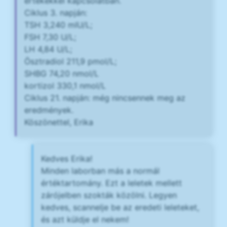
értékekkel kapcsolatban.
Ciklus 3. napján:
TSH 3,240 mIU/L;
FSH 7,30 U/L;
LH 4,84 U/L;
Ösztradiol 211,9 pmol/L;
SHBG 74,20 nmol/L
kortizol 330,1 nmol/L
Ciklus 21. napján: még nincsennek meg az
eredmények.
Köszönettel, Erika
Kedves Erika!
Minden laborban más a normál
értéktartomány. Ezt a leletek mellett
zárójelben szokták közölni. Legyen
kedves, scannelje be az eredeti leleteket,
és azt küldje el nekem!