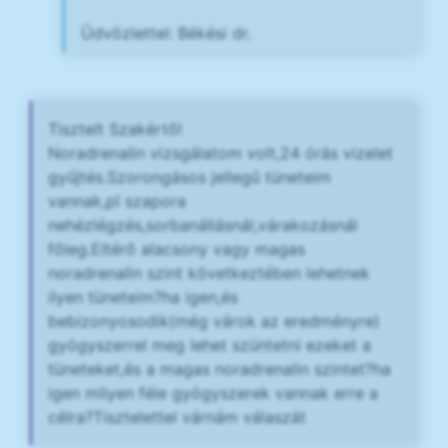
Üdvözlettel: Békési dr.
Tisztelt Szakértő!
Noradrenalin vizsgálatom volt,24 órás vizelet
gyűjtés.Szorongásos jellegű tüneteim
vannak,pl szapora
nehézlégzés,sorbanállásnál,várakozásnál
főleg.Eltérő alacsony vagy magas
noradrenalin szint következtében lehetnek
ilyen tüneteim?ha igen,és
bebizonyosodik(még várok az eredményre)
gyógyszerrel meg lehet szüntetni ezeket a
tüneteket,és a magas noradrenalin szintet?ha
igen milyen féle gyógyszerek vannak erre a
célra?Tisztelettel várnám válaszát