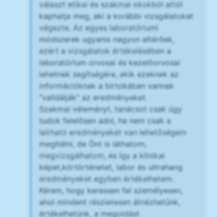
választ etikai és szakmai okokból attól
kaphatja meg, aki a korábbi vizsgálatokat
végezte. Az egyes laboratóriumi
módszerek ugyanis nagyon eltérőek,
ezért a vizsgálatok értékelésében a
laboratórium orvosai és kezelőorvosai
lehetnek segítségére, akik ezeknek az
információknak a birtokában vannak
"validálják" az eredményeket.
Szakmai véleményt, tanácsot csak úgy
tudok felelősen adni, ha nem csak a
leírható eredményeket van lehetőségem
megítélni, de Önt is láthatom,
megvizsgálhatom, és így a klinikai
képet,kórtörténetet, labor és ultrahang
eredményeket egyben értékelhetem.
Kérem, hogy keressen fel személyesen,
ahol mindent részletesen átnézhetünk,
értékelhetünk, a megoldást