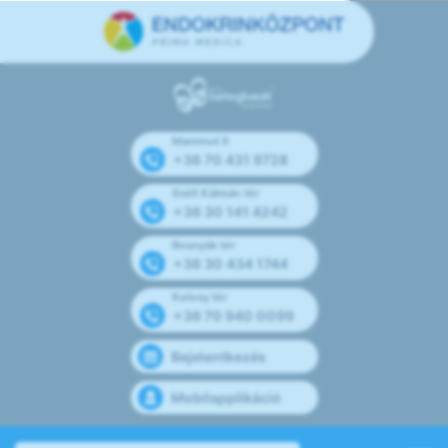
Mammut II
+36 70 431 9728
Széll Kálmán tér
+36 30 141 4242
Bosnyák tér
+36 30 434 1744
Kolosy tér
+36 70 940 0099
Bejelentkezés
Mobilapplikáció