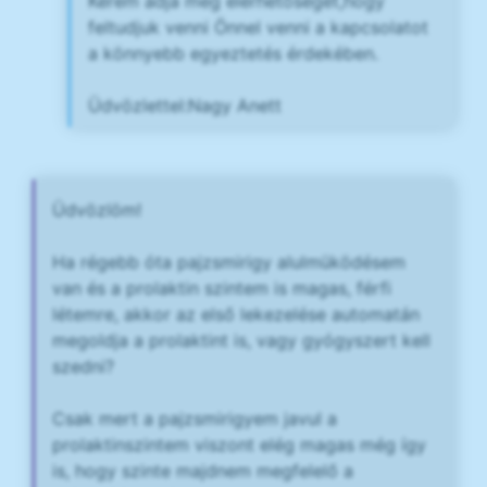
Kérem adja meg elérhetőségét,hogy
feltudjuk venni Önnel venni a kapcsolatot
a könnyebb egyeztetés érdekében.
Üdvözlettel:Nagy Anett
Üdvözlöm!
Ha régebb óta pajzsmirigy alulmüködésem
van és a prolaktin szintem is magas, férfi
létemre, akkor az első lekezelése automatán
megoldja a prolaktint is, vagy gyógyszert kell
szedni?
Csak mert a pajzsmirigyem javul a
prolaktinszintem viszont elég magas még így
is, hogy szinte majdnem megfelelő a