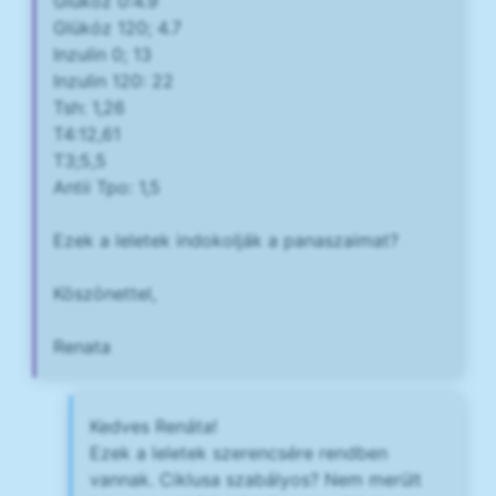
Glükóz 0:4.9
Glükóz 120; 4.7
Inzulin 0; 13
Inzulin 120: 22
Tsh: 1,26
T4:12,61
T3;5,5
Antii Tpo: 1,5
Ezek a leletek indokolják a panaszaimat?
Köszönettel,
Renata
Kedves Renáta!
Ezek a leletek szerencsére rendben
vannak. Ciklusa szabályos? Nem merült