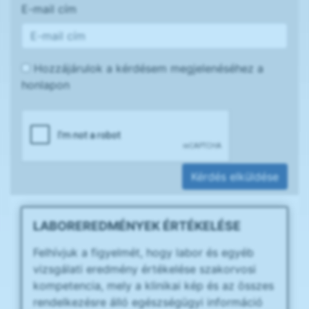
E-mail cím
Hozzájárulok a kérdésem megjelenéséhez a
honlapon
Kérdés elküldése
LABOREREDMÉNYEK ÉRTÉKELÉSE
Felhívjuk a figyelmét, hogy labor és egyéb
vizsgálati eredmény értékelése szakorvosi
kompetencia, mely a klinikai kép és az összes
rendelkezésre álló egészségügyi információ