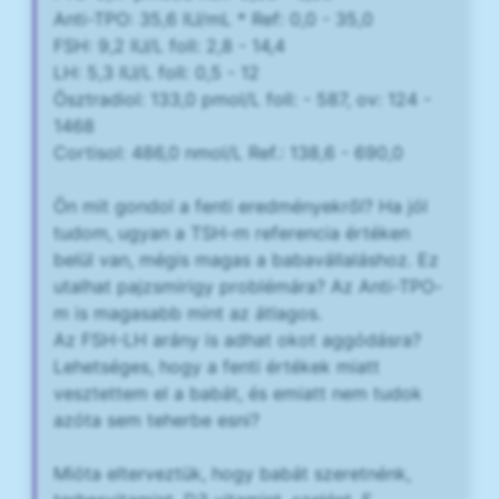
Anti-TPO: 35,6 IU/mL * Ref: 0,0 - 35,0
FSH: 9,2 IU/L foll: 2,8 - 14,4
LH: 5,3 IU/L foll: 0,5 - 12
Ösztradiol: 133,0 pmol/L foll: - 587, ov: 124 -
1468
Cortisol: 486,0 nmol/L Ref.: 138,6 - 690,0
Ön mit gondol a fenti eredményekről? Ha jól
tudom, ugyan a TSH-m referencia értéken
belül van, mégis magas a babavállaláshoz. Ez
utalhat pajzsmirigy problémára? Az Anti-TPO-
m is magasabb mint az átlagos.
Az FSH-LH arány is adhat okot aggódásra?
Lehetséges, hogy a fenti értékek miatt
vesztettem el a babát, és emiatt nem tudok
azóta sem teherbe esni?
Mióta elterveztük, hogy babát szeretnénk,