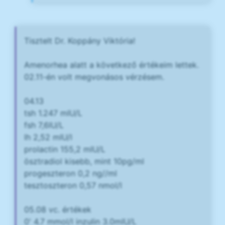
Tisztelt Dr. Koppány Viktória!
Amenorhea alatt a következő értékeim lettek.
02.11-én volt megvonásos vérzésem.
04.13
tsh 1.247 mIU/L
fsh 7,6IU/L
lh 2,52 mIU/l
prolactin 155,2 mIU/L
ösztradiol kisebb, mint 10pg/ml
progeszteron 0,2 ng//ml
tesztoszteron 0,57 nmol/l
05.08 vc. értékek
0' 4.7 mmol/l inzulin 3.0mIU/L