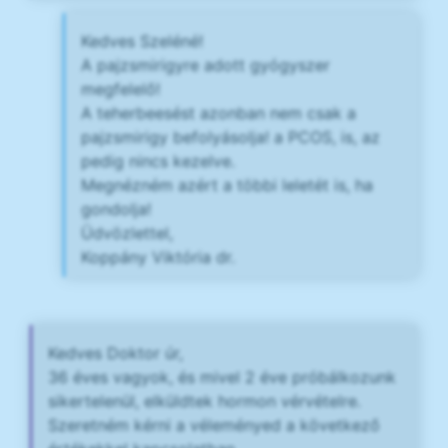
Kedves Szeléné!
A pajzsmirigyre adott gyógyszer
megfelelő!
A teherbeesést azonban nem csak a
pajzsmirigy befolyásolja! a PCOS, is, az
pedig nincs kezelve.
Megnézném azért a többi leletét is, ha
gondolja!
Üdvözlettel,
Koppány Viktória dr.
Kedves Doktor úr,
36 éves vagyok, és mivel 2 éve próbálkozunk
sikertelenül, elküldtek hormon vérvételre.
Szeretném kérni a véleményed a következő