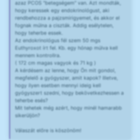
azaz PCOS "betegségem" van. Azt mondták,
hogy keressek egy endokrinológust, aki
rendbehozza a pajzsmirigyemet, és akkor el
fognak múlna a ciszták. Addig esélytelen,
hogy teherbe essek.
Az endokrinológus fél szem 50 mgs
Euthyroxot írt fel. Kb. egy hónap múlva kell
mennem kontrollra.
( 172 cm magas vagyok és 71 kg )
A kérdésem az lenne, hogy Ön mit gondol,
megfelelő a gyógyszer, amit kapok? Illetve,
hogy ilyen esetben mennyi ideig kell
gyógyszert szedni, hogy bekövetkezhessen a
teherbe esés?
Mit tehetek még azért, hogy minél hamarabb
sikerüljön?
Válaszát előre is köszönöm!