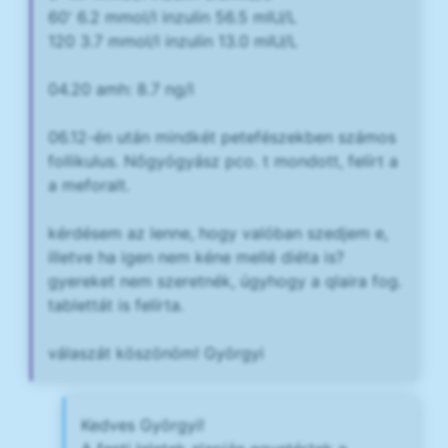
60' 6.2 mmol/l inzulin 56.5 mIU/L
120 3.7 mmol/l inzulin 13.0 mIU/L
04.20 amh: 8.7 ng/l
06.12-én után mindkét petefészekben számos
follikulus. Nőgyógyász pco. t mondott, felírt a
a meforalt.
kérdésem az lenne, hogy valóban szedjem e,
illetve ha igen nem kéne mellé diéta is?
gyereket nem szeretnék, úgyhogy a qlaira fog.
tablettát is felírta.
válaszát köszönöm! Györgyi
Kedves Györgyi!