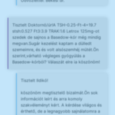
Üdvözlettel: Békési dr.
Tisztelt Doktornö/úr!A TSH-0.25-Ft-4=19.7
stsh:0.527 Ft3:3.9 TRAK:1.6 Letrox 125mg-ot
szedek de sajnos a Basedow-kór még mindig
megvan.Sugár kezelést kaptam a dülledt
szemeimre, és és volt alsószemhéj mütét.Ön
szerint,várható végleges gyógyúlás a
Basedow-kórból? Válaszát elre ia köszönöm!
Tisztelt Ildikó!
köszönöm megtisztelő bizalmát.Ön sok
információt leírt és arra komoly
szakvéleményt kért. A kérdése világos és
érthető, de a legnagyobb sajnálatomra a