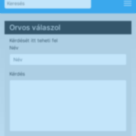
Orvos válaszol
Kérdését itt teheti fel
Név
Kérdés