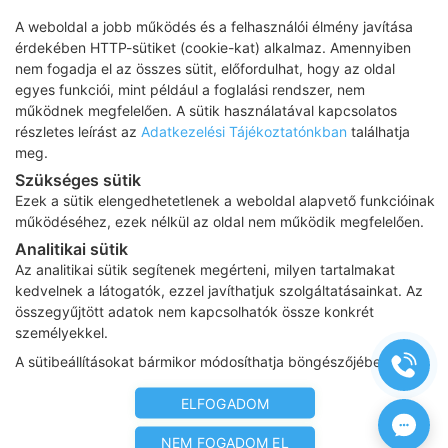
A weboldal a jobb működés és a felhasználói élmény javítása
érdekében HTTP-sütiket (cookie-kat) alkalmaz. Amennyiben
nem fogadja el az összes sütit, előfordulhat, hogy az oldal
egyes funkciói, mint például a foglalási rendszer, nem
működnek megfelelően. A sütik használatával kapcsolatos
részletes leírást az
Adatkezelési Tájékoztatónkban
találhatja
meg.
Szükséges sütik
Ezek a sütik elengedhetetlenek a weboldal alapvető funkcióinak
működéséhez, ezek nélkül az oldal nem működik megfelelően.
Analitikai sütik
Az analitikai sütik segítenek megérteni, milyen tartalmakat
kedvelnek a látogatók, ezzel javíthatjuk szolgáltatásainkat. Az
összegyűjtött adatok nem kapcsolhatók össze konkrét
személyekkel.
Metabolikus szindróma: így csökkenthető a
A sütibeállításokat bármikor módosíthatja böngészőjében.
komoly kockázat
A magas vérnyomás, a hasi elhízás, az emelkedett
ELFOGADOM
vércukor, a kóros vérzsírok együttesen hozzák létre a
NEM FOGADOM EL