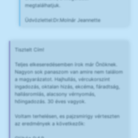
megtalálhatjuk.
Üdvözlettel:Dr.Molnár Jeannette
Tisztelt Cím!
Teljes elkeseredésemben írok már Önöknek.
Nagyon sok panaszom van amire nem találom
a magyarázatot. Hajhullás, vércukorszint
ingadozás, oktalan hizás, ekcéma, fáradtság,
hallásromlás, alacsony vérnyomás,
hőingadozás. 30 éves vagyok.
Voltam terhelésen, es pajzsmirigy vérteszten
az eredmények a következők: