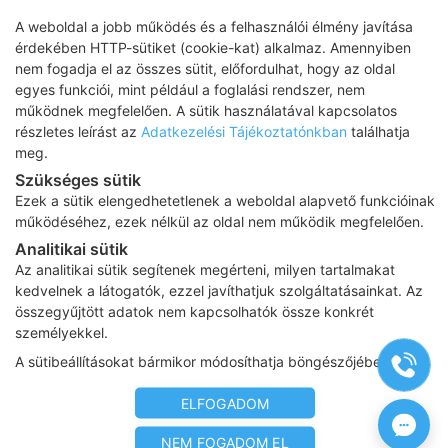
A weboldal a jobb működés és a felhasználói élmény javítása
érdekében HTTP-sütiket (cookie-kat) alkalmaz. Amennyiben
nem fogadja el az összes sütit, előfordulhat, hogy az oldal
egyes funkciói, mint például a foglalási rendszer, nem
működnek megfelelően. A sütik használatával kapcsolatos
részletes leírást az
Adatkezelési Tájékoztatónkban
találhatja
meg.
Szükséges sütik
Ezek a sütik elengedhetetlenek a weboldal alapvető funkcióinak
működéséhez, ezek nélkül az oldal nem működik megfelelően.
Analitikai sütik
Az analitikai sütik segítenek megérteni, milyen tartalmakat
kedvelnek a látogatók, ezzel javíthatjuk szolgáltatásainkat. Az
összegyűjtött adatok nem kapcsolhatók össze konkrét
személyekkel.
A sütibeállításokat bármikor módosíthatja böngészőjében.
Adatkezelési tájékoztató
ELFOGADOM
Impresszum
NEM FOGADOM EL