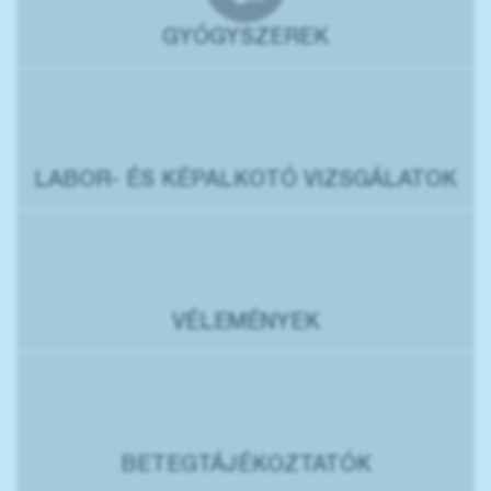
GYÓGYSZEREK
LABOR- ÉS KÉPALKOTÓ VIZSGÁLATOK
VÉLEMÉNYEK
BETEGTÁJÉKOZTATÓK