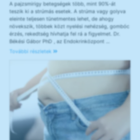
A pajzsmirigy betegségek több, mint 90%-át
teszik ki a strúmás esetek. A strúma vagy golyva
eleinte teljesen tünetmentes lehet, de ahogy
növekszik, többek közt nyelési nehézség, gombóc
érzés, rekedtség hívhatja fel rá a figyelmet. Dr.
Békési Gábor PhD , az Endokrinközpont ...
További részletek