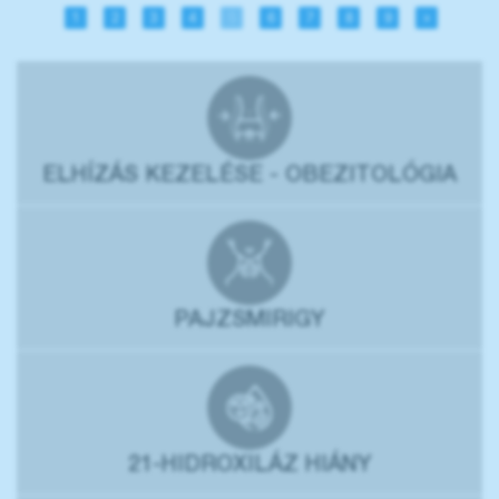
1
2
3
4
5
6
7
8
9
»
ELHÍZÁS KEZELÉSE - OBEZITOLÓGIA
PAJZSMIRIGY
21-HIDROXILÁZ HIÁNY