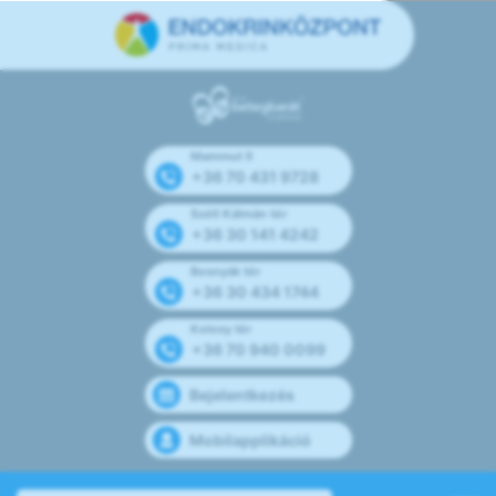
Mammut II
+36 70 431 9728
Széll Kálmán tér
+36 30 141 4242
Bosnyák tér
+36 30 434 1744
Kolosy tér
+36 70 940 0099
Bejelentkezés
Mobilapplikáció