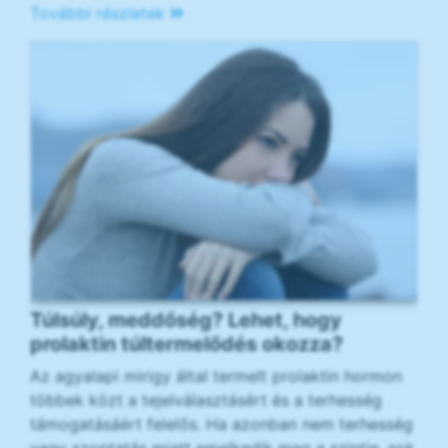
További részletek
Túlsúly, meddőség? Lehet, hogy
prolaktin túltermelődés okozza?
Az agyalapi mirigy által termelt prolaktin hormon
többek közt a tejelválasztásért és a terhesség
támogatásáért felelős. Ha azonban nem terhesség
vagy szoptatás miatt emelkedik meg a szintje, sok