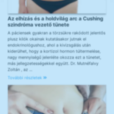
Az elhízás és a holdvilág arc a Cushing
szindróma vezető tünete
A páciensek gyakran a törzsükre rakódott jelentős
plusz kilók okainak kutatásakor jutnak el
endokrinológushoz, ahol a kivizsgálás után
kiderülhet, hogy a kortizol hormon túltermelése,
nagy mennyiségű jelenléte okozza ezt a tünetet,
más jellegzetességekkel együtt. Dr. Mutnéfalvy
Zoltán , az ...
További részletek