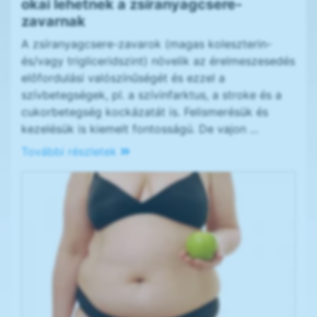
okai lehetnek a zsíranyagcsere-
zavarnak
A zsíranyagcsere-zavarok (magas koleszterin-
és/vagy trigliceridszint) növelik az érelmeszesedés
előfordulási valószínűségét és ezzel a
szívbetegségek, pl. a szívinfarktus, a stroke és a
cukorbetegség kockázatát is. Felismerésük és
kezelésük is kiemelt fontosságú. De vajon ...
További részletek