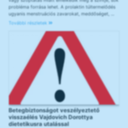
probléma forrása lehet. A prolaktin túltermelődés
ugyanis menstruációs zavarokat, meddőséget, ...
További részletek
Betegbiztonságot veszélyeztető
visszaélés Vajdovich Dorottya
dietetikusra utalással