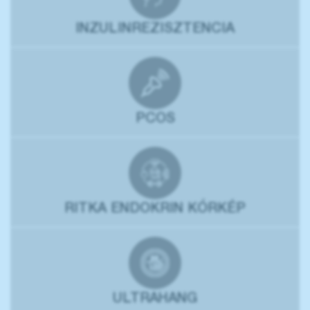
INZULINREZISZTENCIA
PCOS
RITKA ENDOKRIN KÓRKÉP
ULTRAHANG