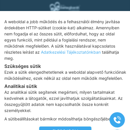
A weboldal a jobb működés és a felhasználói élmény javítása
érdekében HTTP-sütiket (cookie-kat) alkalmaz. Amennyiben
nem fogadja el az összes sütit, előfordulhat, hogy az oldal
Adatkezelési tájékoztató
egyes funkciói, mint például a foglalási rendszer, nem
működnek megfelelően. A sütik használatával kapcsolatos
Impresszum
részletes leírást az
Adatkezelési Tájékoztatónkban
találhatja
Adatvédelmi tájékoztató
meg.
Szükséges sütik
ÁSZF
Ezek a sütik elengedhetetlenek a weboldal alapvető funkcióinak
Karrier
működéséhez, ezek nélkül az oldal nem működik megfelelően.
Analitikai sütik
Az oldalon feltüntetett árak az ÁFÁ-t tartalmazzák!
Az analitikai sütik segítenek megérteni, milyen tartalmakat
A képek a
Shutterstock.com
és a
Canva.com
licence alapján
kedvelnek a látogatók, ezzel javíthatjuk szolgáltatásainkat. Az
kerültek felhasználásra.
összegyűjtött adatok nem kapcsolhatók össze konkrét
Copyright 2026 ©
Prima Medica Egészségközpontok
. Minden jog
személyekkel.
fenntartva
Designed by
www.free-dimension.hu
, Programed by
Appon
&
A sütibeállításokat bármikor módosíthatja böngészőjében.
György Nándor