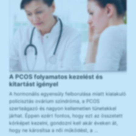
A PCOS folyamatos kezelést és
kitartást igényel
A hormonális egyensúly felborulása miatt kialakuló
policisztás ovárium szindróma, a PCOS
szerteágazó és nagyon kellemetlen tünetekkel
járhat. Éppen ezért fontos, hogy ezt az összetett
kórképet kezelni, gondozni kell akár éveken át,
hogy ne károsítsa a női működést, a ...