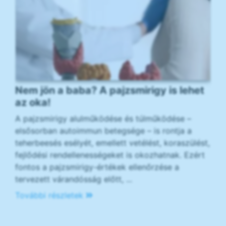
Nem jön a baba? A pajzsmirigy is lehet
az oka!
A pajzsmirigy alulműködése és túlműködése –
elsősorban autoimmun betegsége – is rontja a
teherbeesés esélyét, emellett vetélést, koraszülést,
fejlődési rendellenességeket is okozhatnak. Ezért
fontos a pajzsmirigy-értékek ellenőrzése a
tervezett várandósság előtt, ...
További részletek