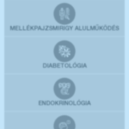
MELLÉKPAJZSMIRIGY ALULMŰKÖDÉS
DIABETOLÓGIA
ENDOKRINOLÓGIA