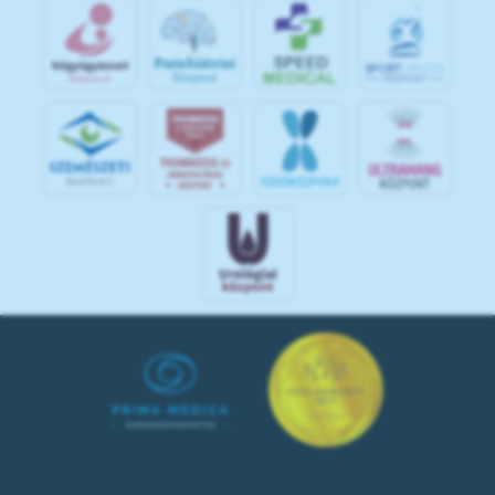
S
POR
T
O
R
V
OS
I
KÖ
ZPON
T