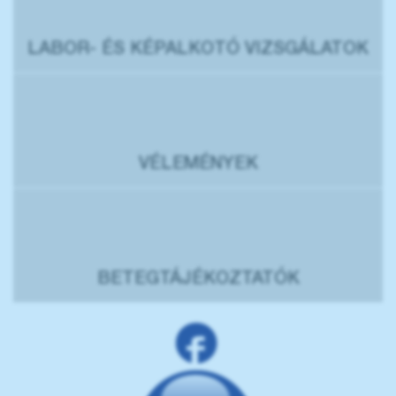
LABOR- ÉS KÉPALKOTÓ VIZSGÁLATOK
VÉLEMÉNYEK
BETEGTÁJÉKOZTATÓK