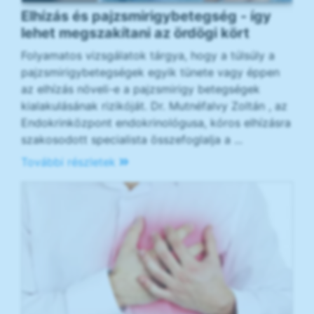
Elhízás és pajzsmirigybetegség - így
lehet megszakítani az ördögi kört
Folyamatos vizsgálatok tárgya, hogy a túlsúly a
pajzsmirigybetegségek egyik tünete vagy éppen
az elhízás növeli-e a pajzsmirigy betegségek
kialakulásának rizikóját. Dr. Mutnéfalvy Zoltán , az
Endokrinközpont endokrinológusa, kóros elhízásra
szakosodott specialista összefoglalja a ...
További részletek