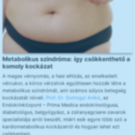
Metabolikus szindróma: így csökkenthető a
komoly kockázat
A magas vérnyomás, a hasi elhízás, az emelkedett
vércukor, a kóros vérzsírok együttesen hozzák létre a
metabolikus szindrómát, ami számos súlyos betegség
kockázatát növeli.
Prof. Dr. Somogyi Anikó
, az
Endokrinközpont – Prima Medica endokrinológusa,
diabetológus, belgyógyász, a zsíranyagcsere-zavarok
specialistája arról beszélt, miért esik egyre több szó a
kardiometabolikus kockázatról és hogyan lehet ezt
csökkenteni.