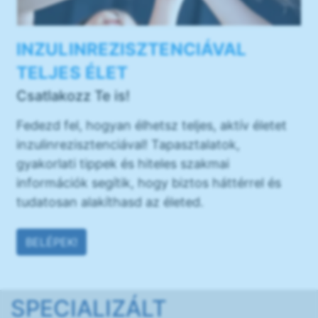
INZULINREZISZTENCIÁVAL
TELJES ÉLET
Csatlakozz Te is!
Fedezd fel, hogyan élhetsz teljes, aktív életet
inzulinrezisztenciával! Tapasztalatok,
gyakorlati tippek és hiteles szakmai
információk segítik, hogy biztos háttérrel és
tudatosan alakíthasd az életed.
BELÉPEK!
SPECIALIZÁLT