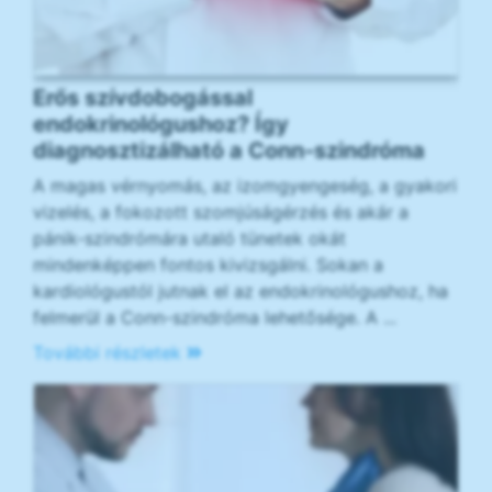
Erős szívdobogással
endokrinológushoz? Így
diagnosztizálható a Conn-szindróma
A magas vérnyomás, az izomgyengeség, a gyakori
vizelés, a fokozott szomjúságérzés és akár a
pánik-szindrómára utaló tünetek okát
mindenképpen fontos kivizsgálni. Sokan a
kardiológustól jutnak el az endokrinológushoz, ha
felmerül a Conn-szindróma lehetősége. A ...
További részletek