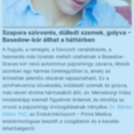
Szapora szívverés, dülledt szemek, golyva –
Basedow-kór állhat a háttérben
A fogyás, a remegés, a fokozott verejtékezés, a
hasmenés más tünetek mellett utalhatnak a Basedow-
Graves kór nevű autoimmun pajzsmirigy zavarra, létezik
azonban egy hármas tünetegyüttes is, amely az
érintettek jelentős részénél tapasztalható. Ez a
szívfrekvencia növekedés, kidülledő szemek és golyva,
más néven strúma hármasából álló, ún. Merseburgi triász
mindenképp kiemelt figyelmet érdemel, és elindítja az
orvost a pajzsmirigy kivizsgálásának irányába.
Dr. Békési
Gábor PhD
, az Endokrinközpont – Prima Medica
endokrinológusa beszélt a vizsgálatok és a kezelés
lehetőségeiről.