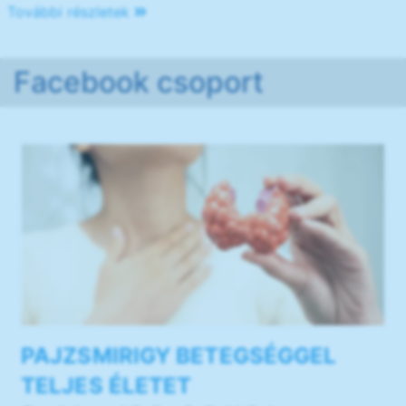
További részletek
Facebook csoport
PAJZSMIRIGY BETEGSÉGGEL
TELJES ÉLETET