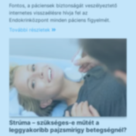
Fontos, a páciensek biztonságát veszélyeztető
internetes visszaélésre hívja fel az
Endokrinközpont minden páciens figyelmét.
További részletek
Strúma – szükséges-e műtét a
leggyakoribb pajzsmirigy betegségnél?