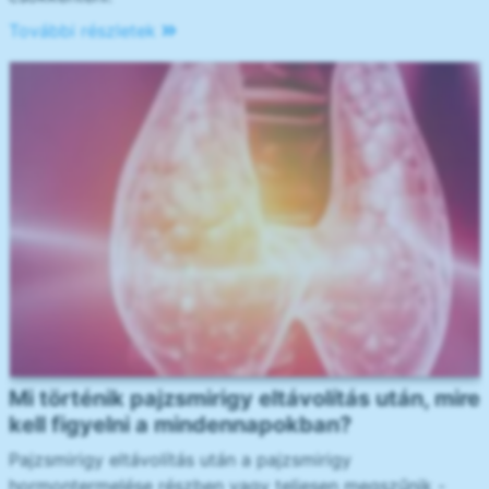
További részletek
Mi történik pajzsmirigy eltávolítás után, mire
kell figyelni a mindennapokban?
Pajzsmirigy eltávolítás után a pajzsmirigy
hormontermelése részben vagy teljesen megszűnik -