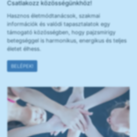
Csatlakozz közösségünkhöz!
Hasznos életmódtanácsok, szakmai
információk és valódi tapasztalatok egy
támogató közösségben, hogy pajzsmirigy
betegséggel is harmonikus, energikus és teljes
életet élhess.
BELÉPEK!