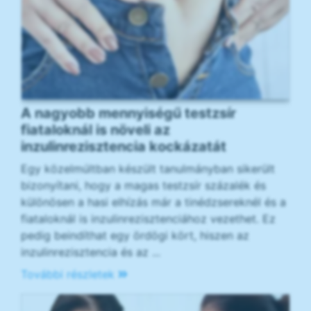
A nagyobb mennyiségű testzsír
fiataloknál is növeli az
inzulinrezisztencia kockázatát
Egy közelmúltban készült tanulmányban sikerült
bizonyítani, hogy a magas testzsír százalék és
különösen a hasi elhízás már a tinédzsereknél és a
fiataloknál is inzulinrezisztenciához vezethet. Ez
pedig beindíthat egy ördögi kört, hiszen az
inzulinrezisztencia és az ...
További részletek