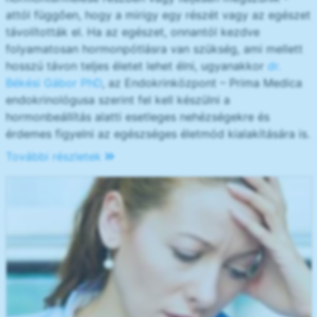
attól függően, hogy a mirigy egy részét vagy az egészet
távolították el. Ha az egészet, onnantól kezdve
folyamatosan hormonpótlásra van szükség, ami mellett
hosszú távon teljes életet lehet élni, ugyanakkor
dr.
Békési Gábor PhD
, az Endokrinközpont – Prima Medica
endokrinológusa szerint fel kell készülni a
hormonbeállítás alatti esetleges nehézségekre és
érdemes figyelni az egészséges életmód kialakítására is.
További részletek