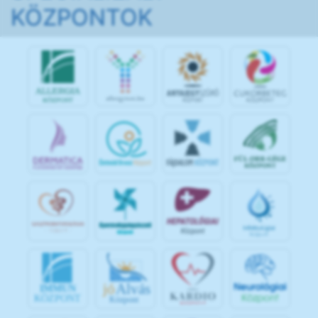
KÖZPONTOK
jó
Alvás
IMMUN
KÖZPONT
Központ