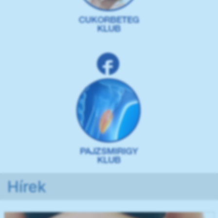
Hírek