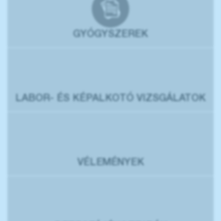
GYÓGYSZEREK
LABOR- ÉS KÉPALKOTÓ VIZSGÁLATOK
VÉLEMÉNYEK