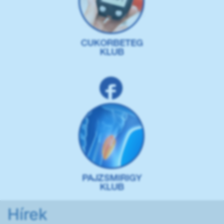
Hírek