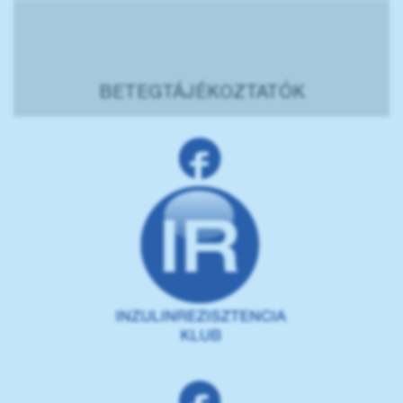
BETEGTÁJÉKOZTATÓK