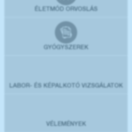
ÉLETMÓD ORVOSLÁS
GYÓGYSZEREK
LABOR- ÉS KÉPALKOTÓ VIZSGÁLATOK
VÉLEMÉNYEK