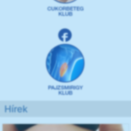
Hírek