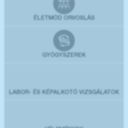
ÉLETMÓD ORVOSLÁS
GYÓGYSZEREK
LABOR- ÉS KÉPALKOTÓ VIZSGÁLATOK