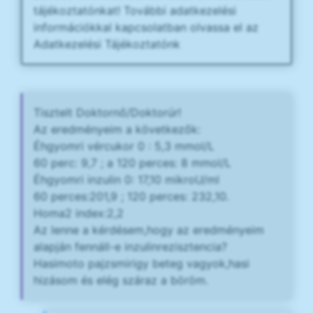
tájékoztatónkat! További adatkezelési
információkkal kapcsolatban olvassa el az
Adatkezelési Tájékoztatónk
Tisztelt Doktornő/Doktorúr!
Az eredményeim a következők:
Éhgyomri vércukor 0 : 5,3 mmol/L
60 perc: 9,7 ; a 120 perces: 8 mmol/L
Éhgyomri inzulin 0: 17,10 mikroU/ml
60 perces:201,9 ; 120 perces: 232,10.
Homa2 index:2,2
Az lenne a kérdésem,hogy az eredményeim
alapján fennáll-e inzulinrezisztencia?
Hasimoto pajzsmirigy beteg vagyok,hasi
hizásom és elég száraz a böröm.