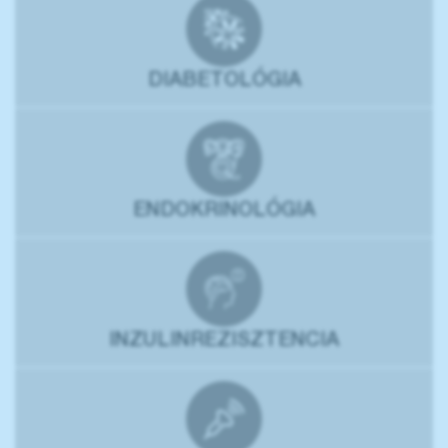
DIABETOLÓGIA
ENDOKRINOLÓGIA
INZULINREZISZTENCIA