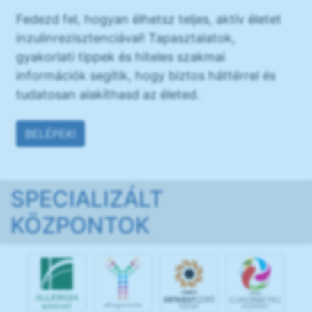
Fedezd fel, hogyan élhetsz teljes, aktív életet
inzulinrezisztenciával! Tapasztalatok,
gyakorlati tippek és hiteles szakmai
információk segítik, hogy biztos háttérrel és
tudatosan alakíthasd az életed.
BELÉPEK!
SPECIALIZÁLT
KÖZPONTOK