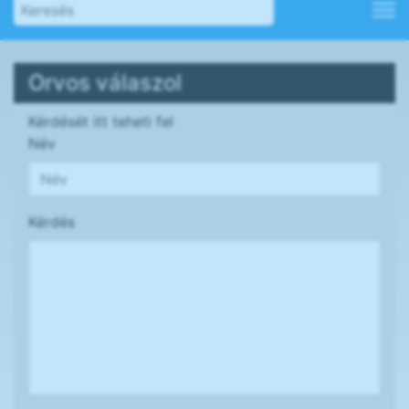
Orvos válaszol
Kérdését itt teheti fel
Név
Kérdés