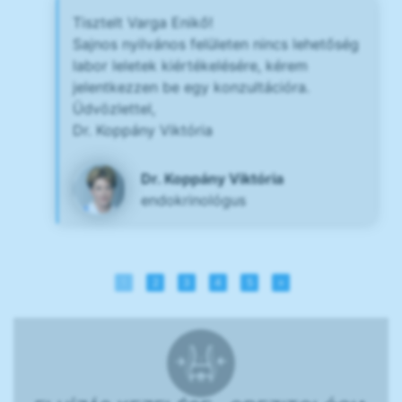
Tisztelt Varga Enikő!
Sajnos nyilvános felületen nincs lehetőség
labor leletek kiértékelésére, kérem
jelentkezzen be egy konzultációra.
Üdvözlettel,
Dr. Koppány Viktória
Dr. Koppány Viktória
endokrinológus
1
2
3
4
5
»