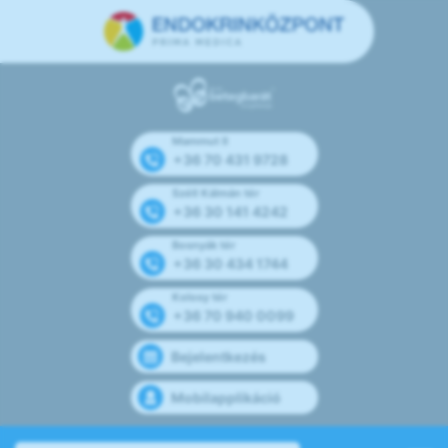
Mammut II
+36 70 431 9728
Széll Kálmán tér
+36 30 141 4242
Bosnyák tér
+36 30 434 1744
Kolosy tér
+36 70 940 0099
Bejelentkezés
Mobilapplikáció