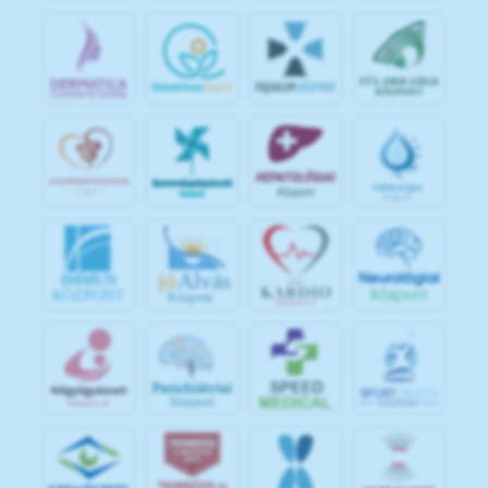
jó
Alvás
IMMUN
KÖZPONT
Központ
S
POR
T
O
R
V
OS
I
KÖ
ZPON
T