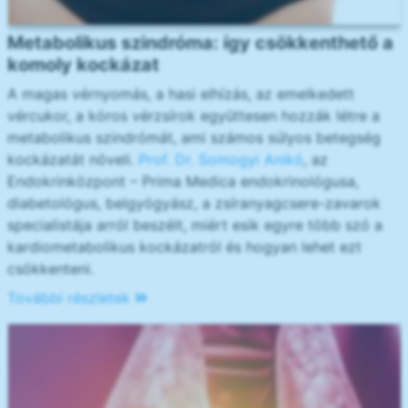
Metabolikus szindróma: így csökkenthető a
komoly kockázat
A magas vérnyomás, a hasi elhízás, az emelkedett
vércukor, a kóros vérzsírok együttesen hozzák létre a
metabolikus szindrómát, ami számos súlyos betegség
kockázatát növeli.
Prof. Dr. Somogyi Anikó
, az
Endokrinközpont – Prima Medica endokrinológusa,
diabetológus, belgyógyász, a zsíranyagcsere-zavarok
specialistája arról beszélt, miért esik egyre több szó a
kardiometabolikus kockázatról és hogyan lehet ezt
csökkenteni.
További részletek