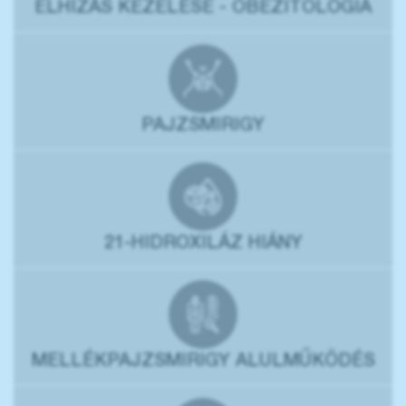
ELHÍZÁS KEZELÉSE - OBEZITOLÓGIA
PAJZSMIRIGY
21-HIDROXILÁZ HIÁNY
MELLÉKPAJZSMIRIGY ALULMŰKÖDÉS