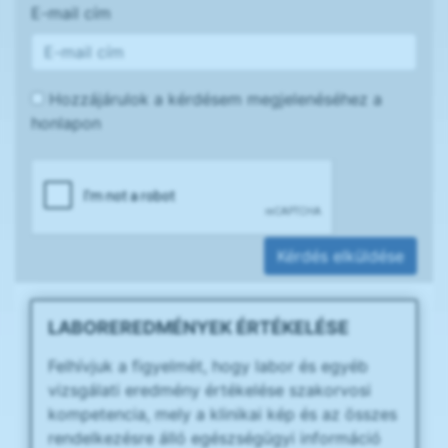
E-mail cím
Hozzájárulok a kérdésem megjelenéséhez a
honlapon
Kérdés elküldése
LABOREREDMÉNYEK ÉRTÉKELÉSE
Felhívjuk a figyelmét, hogy labor és egyéb
vizsgálati eredmény értékelése szakorvosi
kompetencia, mely a klinikai kép és az összes
rendelkezésre álló egészségügyi információ