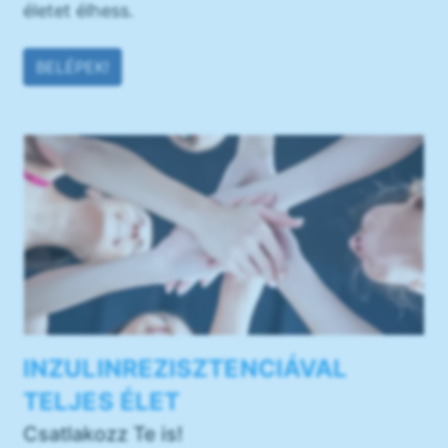
életet élhess.
BELÉPEK!
INZULINREZISZTENCIÁVAL
TELJES ÉLET
Csatlakozz Te is!