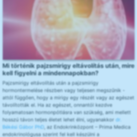
Mi történik pajzsmirigy eltávolítás után, mire
kell figyelni a mindennapokban?
Pajzsmirigy eltávolítás után a pajzsmirigy
hormontermelése részben vagy teljesen megszűnik -
attól függően, hogy a mirigy egy részét vagy az egészet
távolították el. Ha az egészet, onnantól kezdve
folyamatosan hormonpótlásra van szükség, ami mellett
hosszú távon teljes életet lehet élni, ugyanakkor
dr.
Békési Gábor PhD
, az Endokrinközpont – Prima Medica
endokrinológusa szerint fel kell készülni a