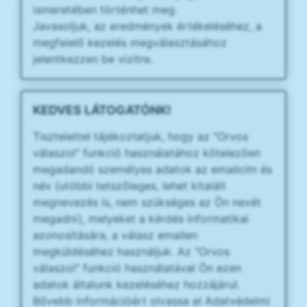
ismeretében történhet meg.
Javasoljuk, az eredmények értékeléséhez, a
megfelelő kezelés megválasztásához
jelentkezzen be vizitre.
KEDVES LÁTOGATÓNK!
Tisztelettel tájékoztatjuk, hogy az "Orvos
válaszol" funkció használatához kötelezően
megadandó személyes adatok az emailcím és
név (utóbbi tetszőleges, lehet kitalált
megnevezés is, nem szükséges az Ön nevét
megadni), melyeket a kérdés informatikai
azonosítására, a válasz emailen
megküldéséhez használjuk. Az "Orvos
válaszol" funkció használatával Ön ezen
adatok általunk kezeléséhez hozzájárul.
Bővebb információért olvassa el Adatvédelmi