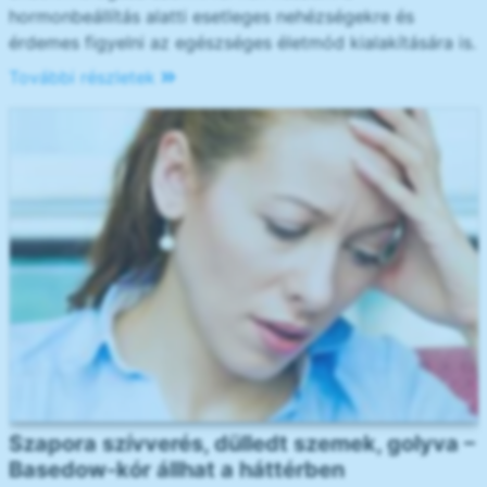
hormonbeállítás alatti esetleges nehézségekre és
érdemes figyelni az egészséges életmód kialakítására is.
További részletek
Szapora szívverés, dülledt szemek, golyva –
Basedow-kór állhat a háttérben