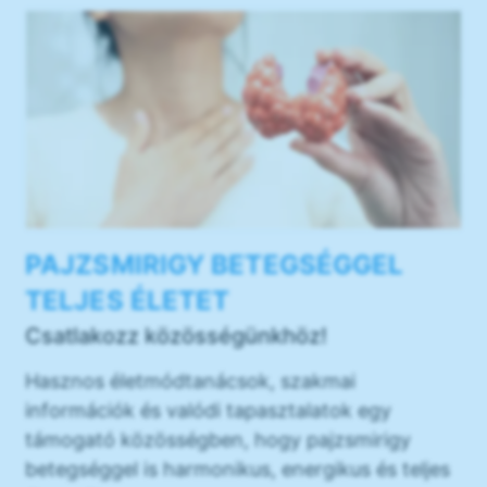
PAJZSMIRIGY BETEGSÉGGEL
TELJES ÉLETET
Csatlakozz közösségünkhöz!
Hasznos életmódtanácsok, szakmai
információk és valódi tapasztalatok egy
támogató közösségben, hogy pajzsmirigy
betegséggel is harmonikus, energikus és teljes