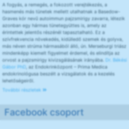
A fogyás, a remegés, a fokozott verejtékezés, a
hasmenés más tünetek mellett utalhatnak a Basedow-
Graves kór nevű autoimmun pajzsmirigy zavarra, létezik
azonban egy hármas tünetegyüttes is, amely az
érintettek jelentős részénél tapasztalható. Ez a
szívfrekvencia növekedés, kidülledő szemek és golyva,
más néven strúma hármasából álló, ún. Merseburgi triász
mindenképp kiemelt figyelmet érdemel, és elindítja az
orvost a pajzsmirigy kivizsgálásának irányába.
Dr. Békési
Gábor PhD
, az Endokrinközpont – Prima Medica
endokrinológusa beszélt a vizsgálatok és a kezelés
lehetőségeiről.
További részletek
Facebook csoport