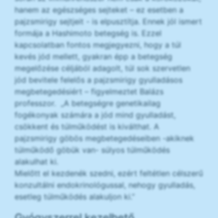
hanem az egészséges sejteket – ez esetben a
pajzsmirigy sejtjeit - is elpusztítja. Ennek jól ismert
formája a Hashimoto betegség is. Ezzel
kapcsolatban fontos megjegyezni, hogy a túl
kevés jód mellett, gyakran épp a betegség
megelőzése céljából adagolt, túl sok szervetlen
jód bevitele felelős a pajzsmirigy gyulladásos
megbetegedésiért – figyelmeztet Balázs
professzor. „A betegségre genetikailag
fogékonyak számára a jód mind gyulladást,
csökkent és túlműködést is kiválthat. A
pajzsmirigy göbös megbetegedéseiben -akiknek
túlműködő göbük van- súlyos túlműködés
alakulhat ki.
Mielőtt el kezdenék szedni, ezért feltétlen célszerű
konzultálni endokrinológussal, nehogy gyulladás,
esetleg túlműködés alakuljon ki.”
Gyógyszerrel kezelhető