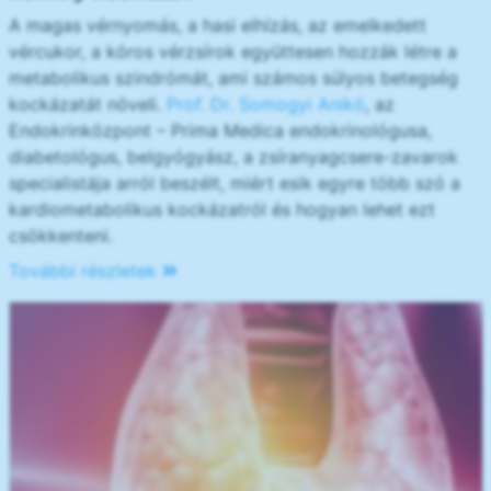
A magas vérnyomás, a hasi elhízás, az emelkedett
vércukor, a kóros vérzsírok együttesen hozzák létre a
metabolikus szindrómát, ami számos súlyos betegség
kockázatát növeli.
Prof. Dr. Somogyi Anikó
, az
Endokrinközpont – Prima Medica endokrinológusa,
diabetológus, belgyógyász, a zsíranyagcsere-zavarok
specialistája arról beszélt, miért esik egyre több szó a
kardiometabolikus kockázatról és hogyan lehet ezt
csökkenteni.
További részletek