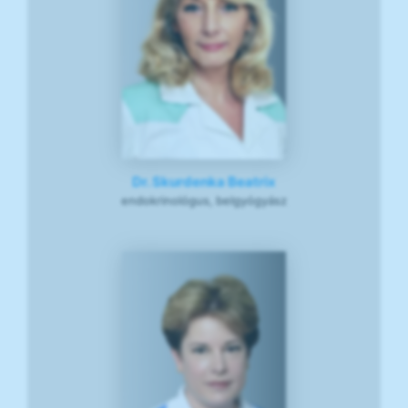
Dr. Skurdenka Beatrix
endokrinológus, belgyógyász