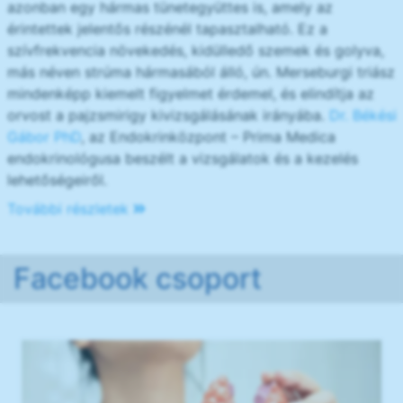
azonban egy hármas tünetegyüttes is, amely az
érintettek jelentős részénél tapasztalható. Ez a
szívfrekvencia növekedés, kidülledő szemek és golyva,
más néven strúma hármasából álló, ún. Merseburgi triász
mindenképp kiemelt figyelmet érdemel, és elindítja az
orvost a pajzsmirigy kivizsgálásának irányába.
Dr. Békési
Gábor PhD
, az Endokrinközpont – Prima Medica
endokrinológusa beszélt a vizsgálatok és a kezelés
lehetőségeiről.
További részletek
Facebook csoport