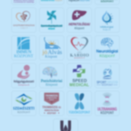
jó
Alvás
IMMUN
KÖZPONT
Központ
S
POR
T
O
R
V
OS
I
KÖ
ZPON
T