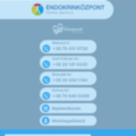
Mammut II
+36 70 431 9728
Széll Kálmán tér
+36 30 141 4242
Bosnyák tér
+36 30 434 1744
Kolosy tér
+36 70 940 0099
Bejelentkezés
Mobilapplikáció