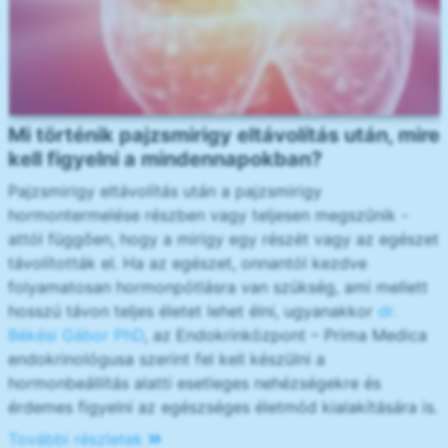
Mi történik pajzsmirigy eltávolítás után, mire
kell figyelni a mindennapokban?
Pajzsmirigy eltávolítás után a pajzsmirigy
hormontermelése részben vagy teljesen megszűnik -
attól függően, hogy a mirigy egy részét vagy az egészet
távolították el. Ha az egészet, onnantól kezdve
folyamatosan hormonpótlásra van szükség, ami mellett
hosszú távon teljes életet lehet élni, ugyanakkor
dr.
Békési Gábor PhD
, az Endokrinközpont – Prima Medica
endokrinológusa szerint fel kell készülni a
hormonbeállítás alatti esetleges nehézségekre és
érdemes figyelni az egészséges életmód kialakítására is.
További részletek