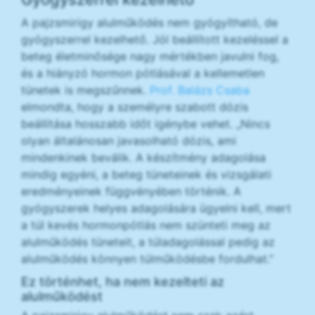
A pajzsmirigy alulműködés nem gyógyítható, de
gyógyszerrel kezelhető. Jól beállított kezeléssel a
beteg életminősége nagy mértékben javulni fog,
és a hiányzó hormon pótlásával a kellemetlen
tünetek is megszűnnek.
Prof. Balázs Csaba
elmondta, hogy a személyre szabott dózis
beállítása hosszabb időt igénybe vehet. „Nincs
olyan általánosan javasolható dózis, ami
mindenkinek beválik. A készítmény adagolása
mindig egyéni, a beteg tüneteinek és vizsgálati
eredményeinek függvényében történik. A
gyógyszerek helyes adagolására ügyelni kell, mert
a túl kevés hormonpótlás nem szünteti meg az
alulműködés tüneteit, a túladagolással pedig az
alulműködés könnyen túlműködésbe fordulhat.”
Ez történhet, ha nem kezelteti az
alulműködést