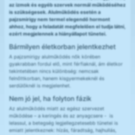
az izmok és egyéb szervek normál működéséhez
is szükségesek. Alulműködés esetén a
pajzsmirigy nem termel elegendő hormont
ahhoz, hogy a feladatát megfelelően el tudja látni,
ezért megjelennek a hiányállapot tünetei.
Bármilyen életkorban jelentkezhet
A pajzsmirigy alulműködés nők körében
gyakrabban fordul elő, mint férfiaknál, ám életkor
tekintetében nincs különbség: nemcsak
felnőttkorban, hanem kisgyermekeknél és
serdülőknél is megjelenhet.
Nem jó jel, ha folyton fázik
Az alulműködés miatt az egész szervezet
működése – a keringés és az anyagcsere - is
lelassul, a betegség legjellegzetesebb tünetei is
emiatt jelentkeznek: hízás, fáradtság, hajhullás,