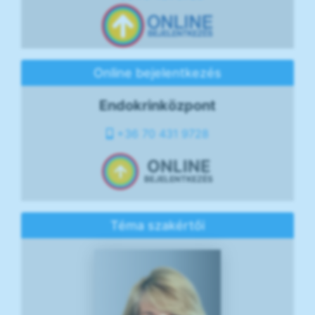
Online bejelentkezés
Endokrinközpont
+36 70 431 9728
ONLINE
BEJELENTKEZÉS
Téma szakértői