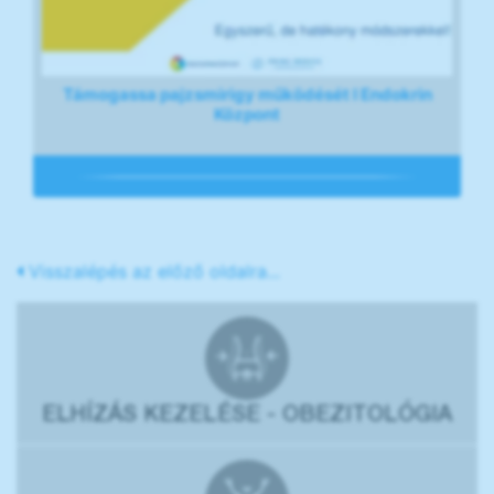
Támogassa pajzsmirigy működését I Endokrin
Központ
Visszalépés az előző oldalra...
ELHÍZÁS KEZELÉSE - OBEZITOLÓGIA