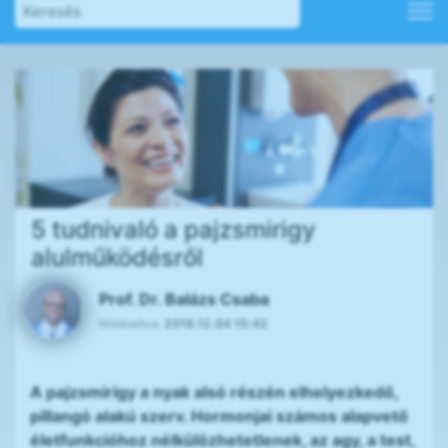
5 tudnivaló a pajzsmirigy
alulműködésről
Prof. Dr. Balázs Csaba
Módosítva:
2018.12.04 15:42
A pajzsmirigy a nyak alsó részén elhelyezkedő,
pillangó alakú szerv. Hormonjai számos alapvető
életfunkcióhoz nélkülözhetetlenek, az agy, a test,