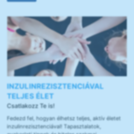
INZULINREZISZTENCIÁVAL
TELJES ÉLET
Csatlakozz Te is!
Fedezd fel, hogyan élhetsz teljes, aktív életet
inzulinrezisztenciával! Tapasztalatok,