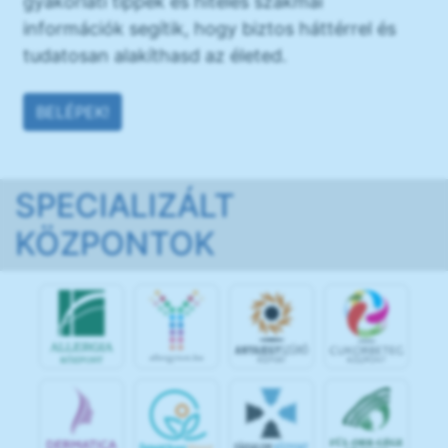
gyakorlati tippek és hiteles szakmai
információk segítik, hogy biztos háttérrel és
tudatosan alakíthasd az életed.
BELÉPEK!
SPECIALIZÁLT
KÖZPONTOK