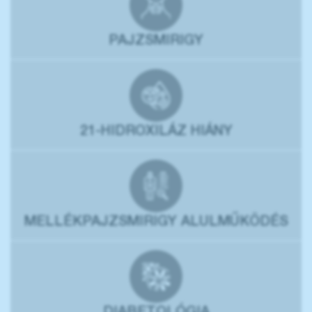
PAJZSMIRIGY
21-HIDROXILÁZ HIÁNY
MELLÉKPAJZSMIRIGY ALULMŰKÖDÉS