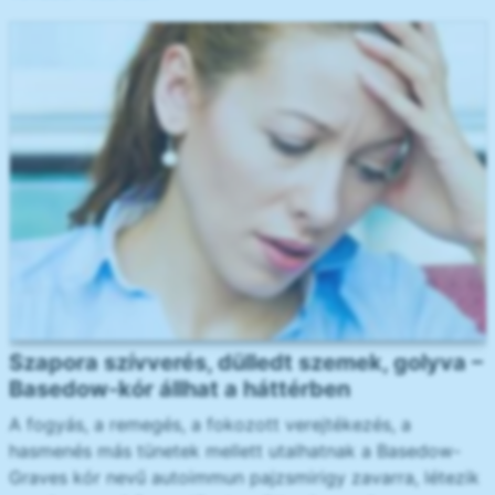
Szapora szívverés, dülledt szemek, golyva –
Basedow-kór állhat a háttérben
A fogyás, a remegés, a fokozott verejtékezés, a
hasmenés más tünetek mellett utalhatnak a Basedow-
Graves kór nevű autoimmun pajzsmirigy zavarra, létezik