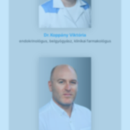
Dr. Koppány Viktória
endokrinológus, belgyógyász, klinikai farmakológus