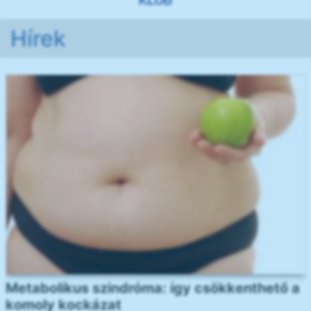
Hírek
Metabolikus szindróma: így csökkenthető a
komoly kockázat