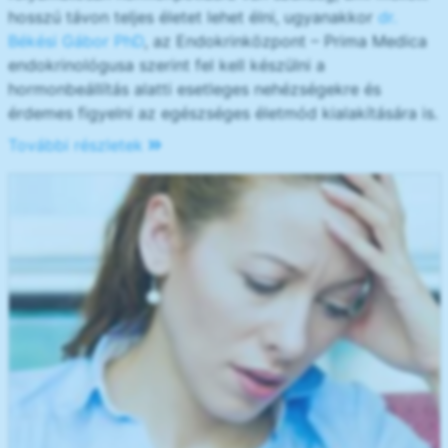
hosszú távon teljes életet lehet élni, ugyanakkor
dr.
Békési Gábor PhD
, az Endokrinközpont – Prima Medica
endokrinológusa szerint fel kell készülni a
hormonbeállítás alatti esetleges nehézségekre és
érdemes figyelni az egészséges életmód kialakítására is.
További részletek