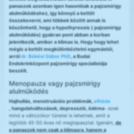
panaszok azonban igen hasonlóak a pajzsmirigy
alulműködéshez, így könnyű a kettőt
összekeverni, ami többek között annak is
köszönhető, hogy a hypothyreosis ( pajzsmirigy
alulműködés) gyakran pont abban a korban
jelentkezik, amikor a klimax is. Hogy hogy lehet
mégis a kettőt megkülönböztetni egymástól,
arról
dr. Békési Gábor PhD
, a Budai
Endokrinközpont pajzsmirigy specialistája
beszélt.
Menopauza vagy pajzsmirigy
alulműködés
Hajhullás, menstruációs problémák,
elhízás
, hangulatváltozások, depresszió, ödéma
- ezek
mind a változókor tünetei is lehetnek, amit a
legtöbb 45-50 éves nő megtapasztal. Igenám,
de
a panaszok nem csak a klimaxra, hanem a