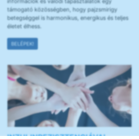
információk és valódi tapasztalatok egy
támogató közösségben, hogy pajzsmirigy
betegséggel is harmonikus, energikus és teljes
életet élhess.
BELÉPEK!
INZULINREZISZTENCIÁVAL