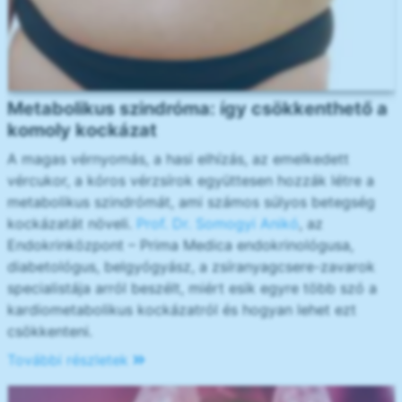
Metabolikus szindróma: így csökkenthető a
komoly kockázat
A magas vérnyomás, a hasi elhízás, az emelkedett
vércukor, a kóros vérzsírok együttesen hozzák létre a
metabolikus szindrómát, ami számos súlyos betegség
kockázatát növeli.
Prof. Dr. Somogyi Anikó
, az
Endokrinközpont – Prima Medica endokrinológusa,
diabetológus, belgyógyász, a zsíranyagcsere-zavarok
specialistája arról beszélt, miért esik egyre több szó a
kardiometabolikus kockázatról és hogyan lehet ezt
csökkenteni.
További részletek