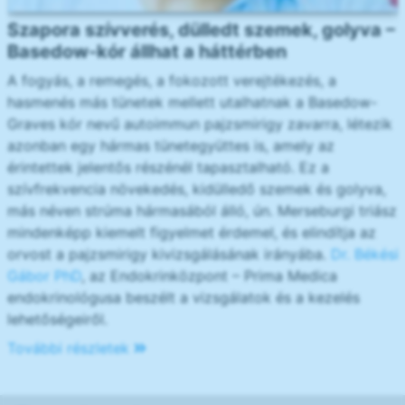
Szapora szívverés, dülledt szemek, golyva –
Basedow-kór állhat a háttérben
A fogyás, a remegés, a fokozott verejtékezés, a
hasmenés más tünetek mellett utalhatnak a Basedow-
Graves kór nevű autoimmun pajzsmirigy zavarra, létezik
azonban egy hármas tünetegyüttes is, amely az
érintettek jelentős részénél tapasztalható. Ez a
szívfrekvencia növekedés, kidülledő szemek és golyva,
más néven strúma hármasából álló, ún. Merseburgi triász
mindenképp kiemelt figyelmet érdemel, és elindítja az
orvost a pajzsmirigy kivizsgálásának irányába.
Dr. Békési
Gábor PhD
, az Endokrinközpont – Prima Medica
endokrinológusa beszélt a vizsgálatok és a kezelés
lehetőségeiről.
További részletek