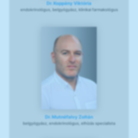
Dr. Koppány Viktória
endokrinológus, belgyógyász, klinikai farmakológus
Dr. Mutnéfalvy Zoltán
belgyógyász, endokrinológus, elhízás specialista