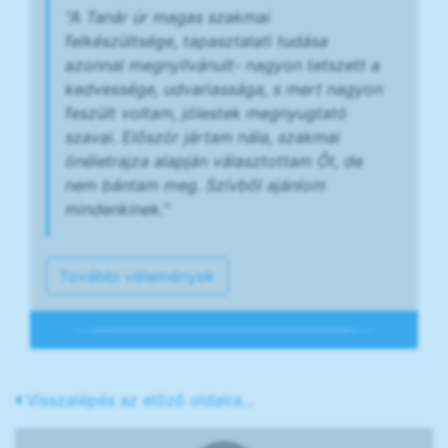
"A Tanár úr magas szakmai
felkészültsége, tapasztalati tudása
azonnal megnyilvánult- nagyon tetszett a
kedvessége, udvariassága, s mert nagyon
feszült voltam, jólestek megnyugtató
szavai. Először jártam nála, szakmai
önéletrajza alapján választottam Őt, de
nem bántam meg. Szívből ajánlom
mindenkinek."
További vélemények
Visszalépés az előző oldalra...