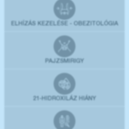
ELHÍZÁS KEZELÉSE - OBEZITOLÓGIA
PAJZSMIRIGY
21-HIDROXILÁZ HIÁNY