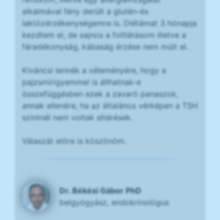
alkalmával fény derült a glutén-és
laktózérzékenységemre is. Diétámat 3 hónapja
kezdtem el, de sajnos a foltlátásom illetve a
fáradékonyság, kábaság érzése nem múlt el.
Kíváncsi lennék a véleményére, hogy a
pajzsmirigyemmel is állhatnak-e
összefüggésben ezek a zavaró panaszok,
annak ellenére, ha az általános vérképen a TSH
szintnél nem voltak eltérések.
Válaszát előre is köszönöm.
Dr. Békési Gábor PhD
belgyógyász, endokrinológus