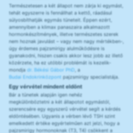
Természetesen a két állapot nem zárja ki egymást,
tehát egyszerre is fennállhat a kettő, ráadásul
súlyosbíthatják egymás tüneteit. Éppen ezért,
amennyiben a klimax panaszaira alkalmazott
hormonkészítmények, illetve természetes szerek
nem hoznak javulást – vagy nem nagy mértékben-,
úgy érdemes pajzsmirigy alulműködésre is
gyanakodni, hiszen csakis akkor lesz jobb az illető
közérzete, ha ez utóbbi problémát is kezelik-
mondja
dr. Békési Gábor PhD
, a
Budai Endokrinközpont
pajzsmirigy specialistája.
Egy vérvétel mindent eldönt
Bár a tünetek alapján igen nehéz
megkülönböztetni a két állapotot egymástól,
szerencsére egy egyszerű vérvétel segít a kérdés
eldöntésében. Ugyanis a vérben lévő TSH szint
emelkedett értéke egyértelműen azt jelzi, hogy a
pajzsmirigy hormonoknak (T3, T4) csökkent a