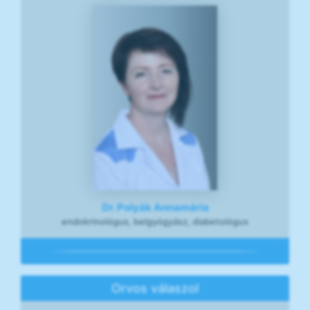
Dr. Polyák Annamária
endokrinológus, belgyógyász, diabetológus
Orvos válaszol