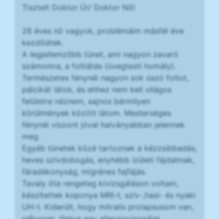
Tisztelt Doktor Úr/ Doktor Nő!
26 éves nő vagyok, problémáim másfél éve
kezdődtek.
A legjellemzőbb tünet, ami nagyon zavaró
számomra, a foltlátás (üvegtesti homály).
Természetes fénynél nagyon sok úszó foltot,
pálcikát látok, és ehhez nem kell világos
felületre néznem, sajnos bármilyen
körülmények között látom. Mesterséges
fénynél viszont jóval halványabban jelennek
meg.
Egyéb tünetek közé tartoznak a kézzsibbadás,
heves szívdobogás, enyhébb ízületi fájdalmak,
fáradékonyság, migrénes fejfájás.
Tavaly óta rengeteg kivizsgáláson voltam,
készítettek koponya MRI-t, szív-,hasi- és nyaki
UH-t. Kiderült, hogy mitralis prolapsusom van,
refluxom, illetve egy allergiavizsgálat