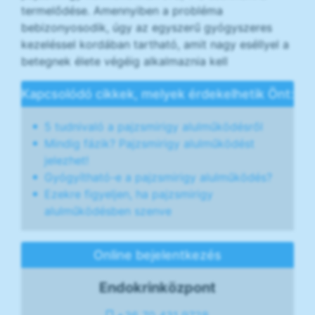
termelődése. Amennyiben a probléma
bebizonyosodik, úgy az egyszerű gyógyszeres
kezeléssel kordában tartható, amit nagy eséllyel a
betegnek élete végéig alkalmaznia kell
Kapcsolódó cikkek, melyek érdekelhetik Önt:
5 tudnivaló a pajzsmirigy alulműködésről
Mindig fázik? Pajzsmirigy alulműködést
jelezhet!
Gyógyítható-e a pajzsmirigy alulműködés?
Ezekre figyeljen, ha pajzsmirigy
alulműködésben szenve
Online bejelentkezés
Endokrinközpont