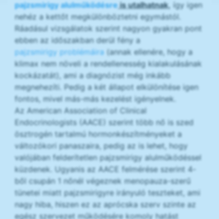
pajzsmirigy alulműködésre
is utalhatnak,
így igen
nehéz a kettőt megkülönböztetni egymástól.
Ráadásul vizsgálatok szerint nagyon gyakran pont
ebben az időszakban derül fény a
pajzsmirigy problémáira
(annak ellenére, hogy a
klimax nem növeli a rendellenesség kialakulásának
kockázatát), ami a diagnózist még inkább
megnehezíti. Pedig a két állapot elkülönítése igen
fontos, mivel más-más kezelést igényelnek.
Az American Association of Clinical
Endocrinologists (AACE) szerint több nő is szed
ösztrogén tartalmú hormonkészítményeket a
változókori panaszaira, pedig az is lehet, hogy
valójában felderítetlen pajzsmirigy alulműködéssel
küzdenek. Ugyanis az AACE felmérése szerint 4-
ből csupán 1 nőnél végeznek menopauza-szerű
tünetei miatt pajzsmirigyre irányuló teszteket, ami
nagy hiba, hiszen ez az aprócska szerv szinte az
egész szervezet működésére komoly hatást