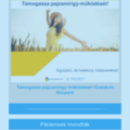
Támogassa pajzsmirigy működését I Endokrin
Központ
Páciensek mondták