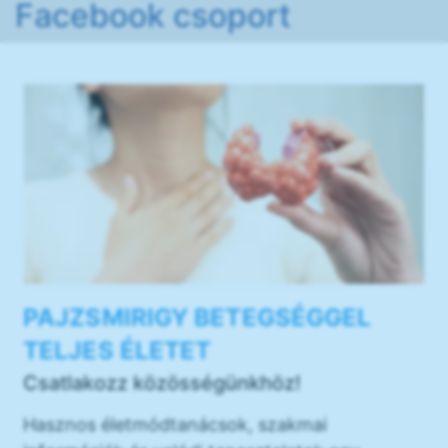
Facebook csoport
PAJZSMIRIGY BETEGSÉGGEL
TELJES ÉLETET
Csatlakozz közösségünkhöz!
Hasznos életmódtanácsok, szakmai