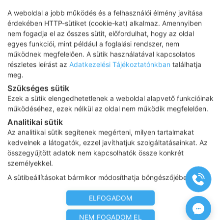
TELJES ÉLET
A weboldal a jobb működés és a felhasználói élmény javítása
érdekében HTTP-sütiket (cookie-kat) alkalmaz. Amennyiben
Csatlakozz Te is!
nem fogadja el az összes sütit, előfordulhat, hogy az oldal
egyes funkciói, mint például a foglalási rendszer, nem
Fedezd fel, hogyan élhetsz teljes, aktív életet
működnek megfelelően. A sütik használatával kapcsolatos
inzulinrezisztenciával! Tapasztalatok,
részletes leírást az
Adatkezelési Tájékoztatónkban
találhatja
meg.
gyakorlati tippek és hiteles szakmai
Szükséges sütik
információk segítik, hogy biztos háttérrel és
Ezek a sütik elengedhetetlenek a weboldal alapvető funkcióinak
tudatosan alakíthasd az életed.
működéséhez, ezek nélkül az oldal nem működik megfelelően.
Analitikai sütik
BELÉPEK!
Az analitikai sütik segítenek megérteni, milyen tartalmakat
kedvelnek a látogatók, ezzel javíthatjuk szolgáltatásainkat. Az
összegyűjtött adatok nem kapcsolhatók össze konkrét
személyekkel.
SPECIALIZÁLT
A sütibeállításokat bármikor módosíthatja böngészőjében.
KÖZPONTOK
ELFOGADOM
NEM FOGADOM EL