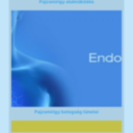
Pajzsmirigy alulműködés
Pajzsmirigy betegség tünetei