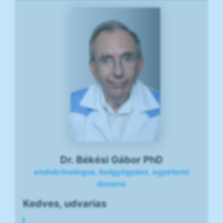
Dr. Békési Gábor PhD
endokrinológus, belgyógyász, egyetemi
docens
Kedves, udvarias