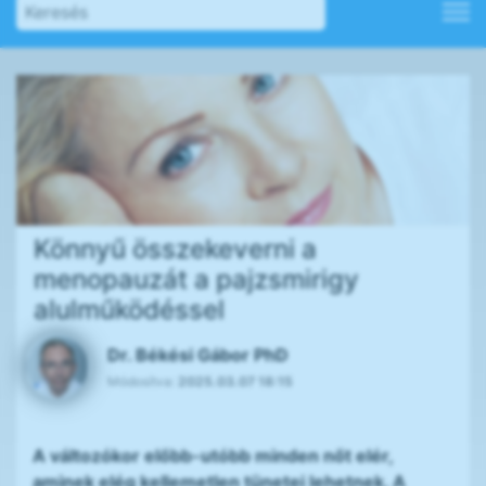
Könnyű összekeverni a
menopauzát a pajzsmirigy
alulműködéssel
Dr. Békési Gábor PhD
Módosítva:
2025.03.07 18:15
A változókor előbb-utóbb minden nőt elér,
aminek elég kellemetlen tünetei lehetnek. A