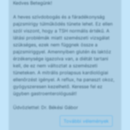
Kedves Betegünk!
A heves szívdobogás és a fáradékonyság
pajzsmirigy túlműködés tünete lehet. Ez ellen
szól viszont, hogy a TSH normális értékű. A
látási problémák miatt szemészeti vizsgálat
szükséges, ezek nem függnek össze a
pajzsmiriggyel. Amennyiben glutén és laktóz
érzékenysége igazolva van, a diétát tartani
kell, de ez nem változtat a szemészeti
tüneteken. A mitrális prolapsus kardiológiai
ellenőrzést igényel. A reflux, ha panaszt okoz,
gyógyszeresen kezelhető. Keresse fel ez
ügyben gastroenterológusát!
Üdvözlettel: Dr. Békési Gábor
További vélemények