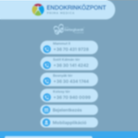
Mammut II
+36 70 431 9728
Széll Kálmán tér
+36 30 141 4242
Bosnyák tér
+36 30 434 1744
Kolosy tér
+36 70 940 0099
Bejelentkezés
Mobilapplikáció