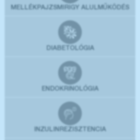
MELLÉKPAJZSMIRIGY ALULMŰKÖDÉS
DIABETOLÓGIA
ENDOKRINOLÓGIA
INZULINREZISZTENCIA