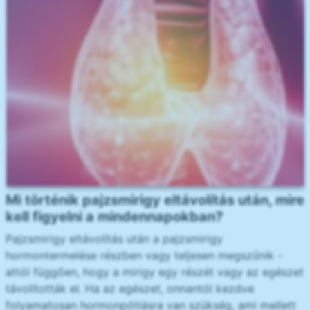
Mi történik pajzsmirigy eltávolítás után, mire
kell figyelni a mindennapokban?
Pajzsmirigy eltávolítás után a pajzsmirigy
hormontermelése részben vagy teljesen megszűnik -
attól függően, hogy a mirigy egy részét vagy az egészet
távolították el. Ha az egészet, onnantól kezdve
folyamatosan hormonpótlásra van szükség, ami mellett