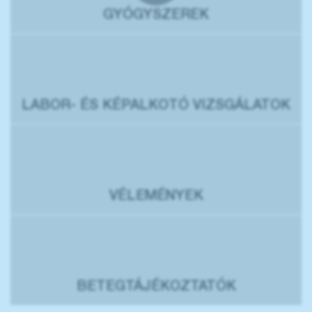
GYÓGYSZEREK
LABOR- ÉS KÉPALKOTÓ VIZSGÁLATOK
VÉLEMÉNYEK
BETEGTÁJÉKOZTATÓK