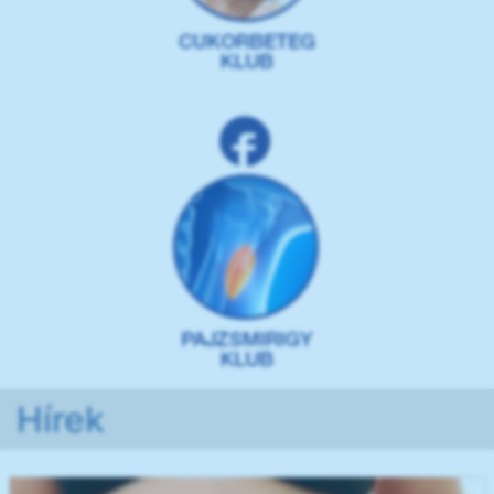
Hírek