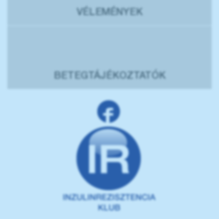
VÉLEMÉNYEK
BETEGTÁJÉKOZTATÓK