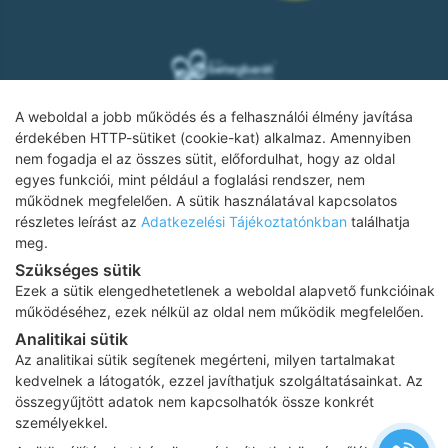
A weboldal a jobb működés és a felhasználói élmény javítása
érdekében HTTP-sütiket (cookie-kat) alkalmaz. Amennyiben
nem fogadja el az összes sütit, előfordulhat, hogy az oldal
Adatkezelési tájékoztató
egyes funkciói, mint például a foglalási rendszer, nem
működnek megfelelően. A sütik használatával kapcsolatos
Impresszum
részletes leírást az
Adatkezelési Tájékoztatónkban
találhatja
Adatvédelmi tájékoztató
meg.
Szükséges sütik
ÁSZF
Ezek a sütik elengedhetetlenek a weboldal alapvető funkcióinak
Karrier
működéséhez, ezek nélkül az oldal nem működik megfelelően.
Analitikai sütik
Az oldalon feltüntetett árak az ÁFÁ-t tartalmazzák!
Az analitikai sütik segítenek megérteni, milyen tartalmakat
A képek a
Shutterstock.com
és a
Canva.com
licence alapján
kedvelnek a látogatók, ezzel javíthatjuk szolgáltatásainkat. Az
kerültek felhasználásra.
összegyűjtött adatok nem kapcsolhatók össze konkrét
Copyright 2026 ©
Prima Medica Egészségközpontok
. Minden jog
személyekkel.
fenntartva