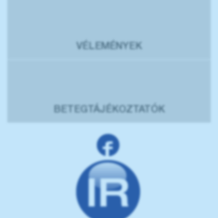
VÉLEMÉNYEK
BETEGTÁJÉKOZTATÓK