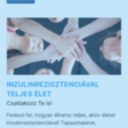
INZULINREZISZTENCIÁVAL
TELJES ÉLET
Csatlakozz Te is!
Fedezd fel, hogyan élhetsz teljes, aktív életet
inzulinrezisztenciával! Tapasztalatok,