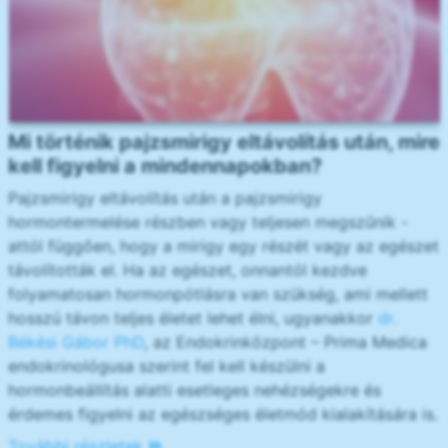
Mi történik pajzsmirigy eltávolítás után, mire
kell figyelni a mindennapokban?
Pajzsmirigy eltávolítás után a pajzsmirigy
hormontermelése részben vagy teljesen megszűnik -
attól függően, hogy a mirigy egy részét vagy az egészet
távolították el. Ha az egészet, onnantól kezdve
folyamatosan hormonpótlásra van szükség, ami mellett
hosszú távon teljes életet lehet élni, ugyanakkor
dr.
Békési Gábor PhD
, az Endokrinközpont – Prima Medica
endokrinológusa szerint fel kell készülni a
hormonbeállítás alatti esetleges nehézségekre és
érdemes figyelni az egészséges életmód kialakítására is.
További részletek