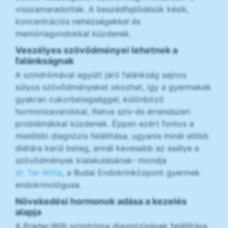
visszamaradottak. A beszédfejlődésük késik,
koncentrációs nehézségekkel és
memóriagondokkal küzdenek.
Veszélyes szövődményei lehetnek a
falánkságnak
A szindrómával együtt járó falánkság sajnos
súlyos szövődményeket okozhat, így a gyermekek
gyakran cukorbetegséggel, különböző
hormonzavarokkal, illetve szív-és érrendszeri
problémákkal küzdenek. Éppen ezért fontos a
mielőbbi diagnózis felállítása, ugyanis minél előbb
diétára kerül beteg, annál kevesebb az esélye a
szövődmények kialakulásának- mondja
dr. Tar Attila
, a Budai Endokrinközpont gyermek
endokrinológusa.
Növekedési hormonok adása a kezelés
alapja
A Prader-Willi szindróma diagnózisának felállítása