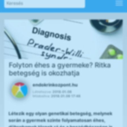
Folyton éhes a gyermeke? Ritka
betegség is okozhatja
endokrinkozpont.hu
Létrehozva:
2018.01.08
Módosítva:
2018.01.08 17:48
Létezik egy olyan genetikai betegség, melynek
során a gyermek szinte folyamatosan éhes,