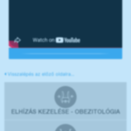
Visszalépés az előző oldalra...
ELHÍZÁS KEZELÉSE - OBEZITOLÓGIA