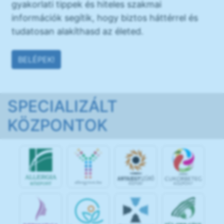
gyakorlati tippek és hiteles szakmai
információk segítik, hogy biztos háttérrel és
tudatosan alakíthasd az életed.
BELÉPEK!
SPECIALIZÁLT
KÖZPONTOK