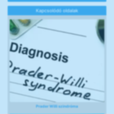
Kapcsolódó oldalak
Prader Willi szindróma