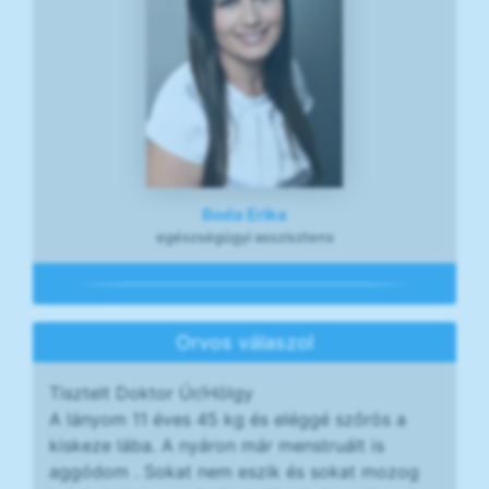
Boda Erika
egészségügyi asszisztens
Orvos válaszol
Tisztelt Doktor Úr/Hölgy
A lányom 11 éves 45 kg és eléggé szőrös a
kiskeze lába. A nyáron már menstruált is
aggódom . Sokat nem eszik és sokat mozog