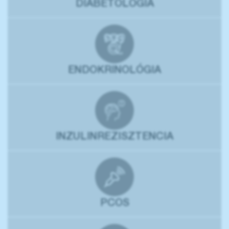
DIABETOLÓGIA
ENDOKRINOLÓGIA
INZULINREZISZTENCIA
PCOS