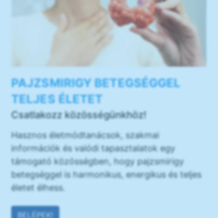
PAJZSMIRIGY BETEGSÉGGEL
TELJES ÉLETET
Csatlakozz közösségünkhöz!
Hasznos életmódtanácsok, szakmai
információk és valódi tapasztalatok egy
támogató közösségben, hogy pajzsmirigy
betegséggel is harmonikus, energikus és teljes
életet élhess.
BELÉPEK!