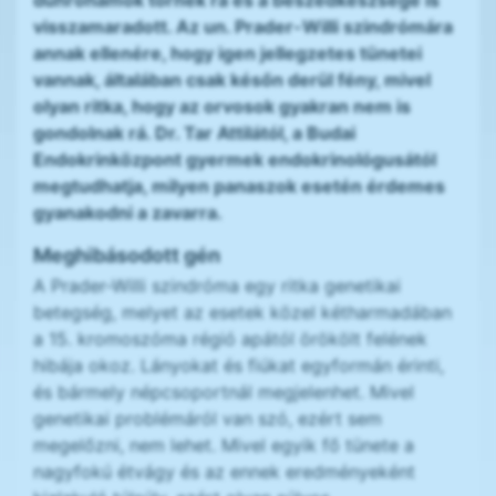
dührohamok törnek rá és a beszédkészsége is
visszamaradott. Az un. Prader-Willi szindrómára
annak ellenére, hogy igen jellegzetes tünetei
vannak, általában csak későn derül fény, mivel
olyan ritka, hogy az orvosok gyakran nem is
gondolnak rá. Dr. Tar Attilától, a Budai
Endokrinközpont gyermek endokrinológusától
megtudhatja, milyen panaszok esetén érdemes
gyanakodni a zavarra.
Meghibásodott gén
A Prader-Willi szindróma egy ritka genetikai
betegség, melyet az esetek közel kétharmadában
a 15. kromoszóma régió apától örökölt felének
hibája okoz. Lányokat és fiúkat egyformán érinti,
és bármely népcsoportnál megjelenhet. Mivel
genetikai problémáról van szó, ezért sem
megelőzni, nem lehet. Mivel egyik fő tünete a
nagyfokú étvágy és az ennek eredményeként