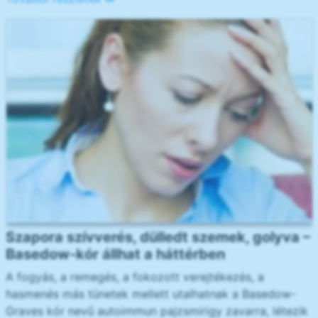
Szapora szívverés, dülledt szemek, golyva –
Basedow-kór állhat a háttérben
A fogyás, a remegés, a fokozott verejtékezés, a
hasmenés más tünetek mellett utalhatnak a Basedow-
Graves kór nevű autoimmun pajzsmirigy zavarra, létezik