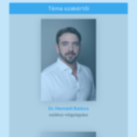
Téma szakértői
Dr. Hernádi Balázs
szülész-nőgyógyász