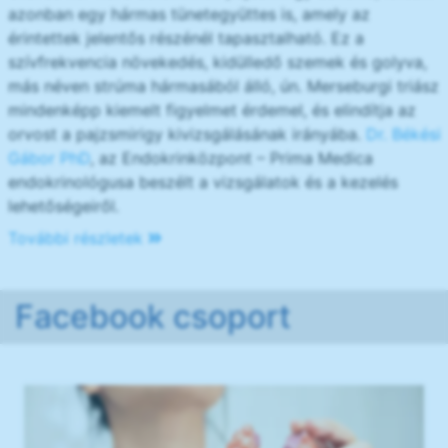
azonban egy hármas tünetegyüttes is, amely az
érintettek jelentős részénél tapasztalható. Ez a
szívfrekvencia növekedés, kidülledő szemek és golyva,
más néven strúma hármasából álló, ún. Merseburgi triász
mindenképp kiemelt figyelmet érdemel, és elindítja az
orvost a pajzsmirigy kivizsgálásának irányába.
Dr. Békési
Gábor PhD
, az Endokrinközpont – Prima Medica
endokrinológusa beszélt a vizsgálatok és a kezelés
lehetőségeiről.
További részletek
Facebook csoport