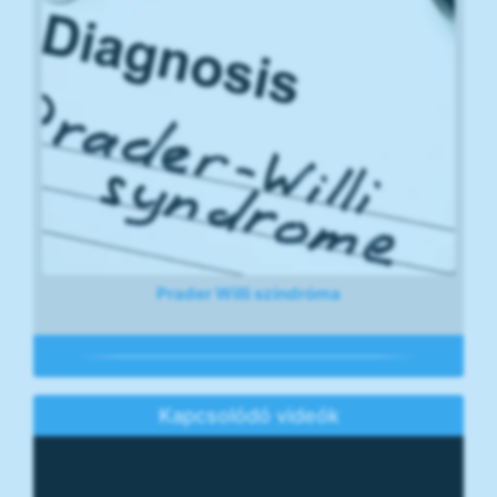
Prader Willi szindróma
Kapcsolódó videók