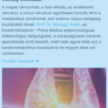
A magas vérnyomás, a hasi elhízás, az emelkedett
vércukor, a kóros vérzsírok együttesen hozzák létre a
metabolikus szindrómát, ami számos súlyos betegség
kockázatát növeli.
Prof. Dr. Somogyi Anikó
, az
Endokrinközpont – Prima Medica endokrinológusa,
diabetológus, belgyógyász, a zsíranyagcsere-zavarok
specialistája arról beszélt, miért esik egyre több szó a
kardiometabolikus kockázatról és hogyan lehet ezt
csökkenteni.
További részletek