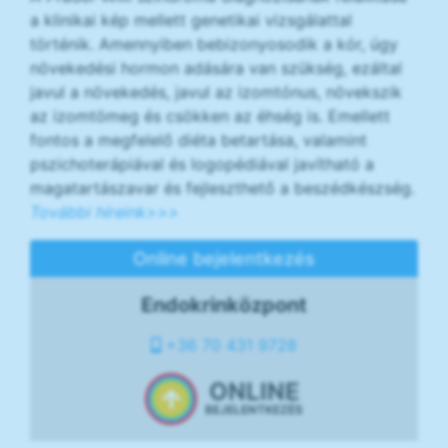
a klinikai kép mellett genetikai vizsgálattal
történik. Amennyiben bebizonyosodik a kór, úgy
növekedési hormon adására van szükség, ezáltal
javul a növekedés, javul az izomtónus, növekszik
az izomtömeg és csökken az éhség is. Emellett
fontos a megfelelő diéta betartása, valamint
pszichoterápiával és logopédiával javítható a
magatartászavar és fejleszthető a beszédkészség.
További híreink>>>
Online bejelentkezés
Endokrinközpont
+36 70 431 9728
ONLINE
BEJELENTKEZÉS