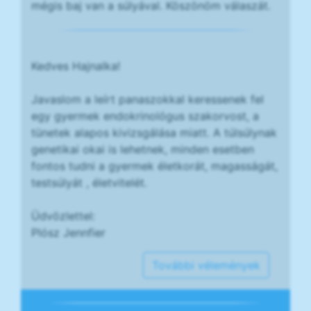
mégis baj van a súlyával. Köszönöm válaszát.
Kedves Hajnalka!
Javaslom a leírt panaszokkal keressenek fel
egy gyermek endokrinológus szakorvost, a
tünetek alapos kivizsgálása miatt. A túlsúlynak
genetikai okai is lehetnek, minden esetben
fontos tudni a gyermek életkorát, magasságát,
testsúlyát , életvitelét.
Üdvözlettel:
Plósz Jennfier
További vélemények