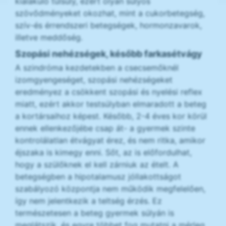
kialakuló túlsúly, ezért olyan súlyos
szövődményeket okozhat, mint a cukorbetegség,
szív-és érrendszeri betegségek, hormonzavarok,
illetve meddőség.
Szopási nehézségek, később farkasétvágy
A szindróma kezdetekben a csecsemőknél
izomgyengeséget, szopási nehézségeket
eredményez a csökkent szopási és nyelési reflex
miatt, ezért akkor testsúlyban elmaradott a beteg
a kortársaihoz képest. Később, 2-4 éves kor körül
ennek ellenkezőjébe csap át- a gyermek szinte
kontrolálatlan étvágyat érez, és nem ritka, amikor
éjszaka is kimegy enni. Sőt, az is előfordulhat,
hogy a szülőknek el kell zárniuk az ételt. A
betegségben a hipotalamusz jóllakottságot
szabályozó központja nem működik megfelelően,
így nem jelentkezik a teltség érzés. Ez
természetesen a beteg gyermek súlyán is
meglátszik, és egyre többet fog mutatni a mérleg