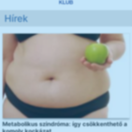
Hírek
Metabolikus szindróma: így csökkenthető a
komoly kockázat