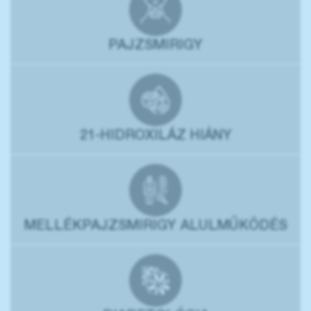
PAJZSMIRIGY
21-HIDROXILÁZ HIÁNY
MELLÉKPAJZSMIRIGY ALULMŰKÖDÉS