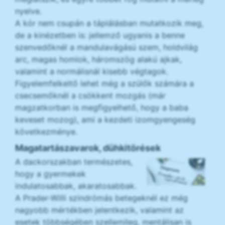
nyelve.
A kór nem csupán a táplálásban mutatkozik meg,
de a kinézetben is: jellemző ugyanis a benne
szenvedőknél a mandulavágású szem, holdvilág
arc, magas homlok, háromszög alakú ajkak,
valamint a normálisnál kisebb végtagok.
Figyelemfelkeltő lehet még a szülők számára a
csecsemőknél a csökkent mozgás (már
magzatkorban is megfigyelhető, hogy a baba
keveset mozog), ami a kezdeti izomgyengeség
következménye.
Magatartászavarok, dühkitörések
A dackorszakban természetes,
hogy a gyermekek
indulatosabbak, akaratosabbak.
A Prader-Willi szindrómás betegeknél ez még
nagyobb mértékben jelentkezik, valamint az
esetek többségében szellemileg, mentálisan is