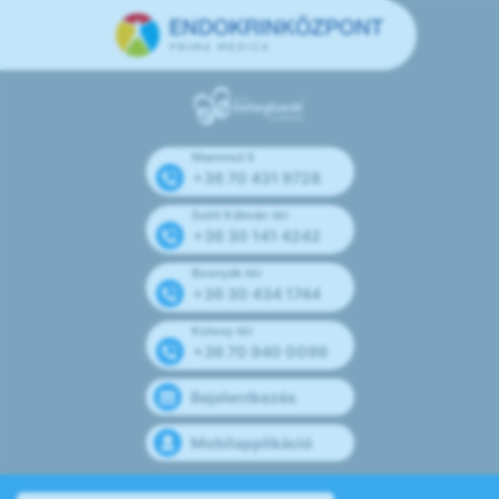
Mammut II
+36 70 431 9728
Széll Kálmán tér
+36 30 141 4242
Bosnyák tér
+36 30 434 1744
Kolosy tér
+36 70 940 0099
Bejelentkezés
Mobilapplikáció