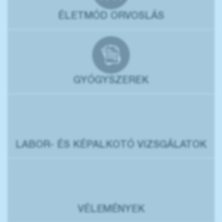
ÉLETMÓD ORVOSLÁS
GYÓGYSZEREK
LABOR- ÉS KÉPALKOTÓ VIZSGÁLATOK
VÉLEMÉNYEK