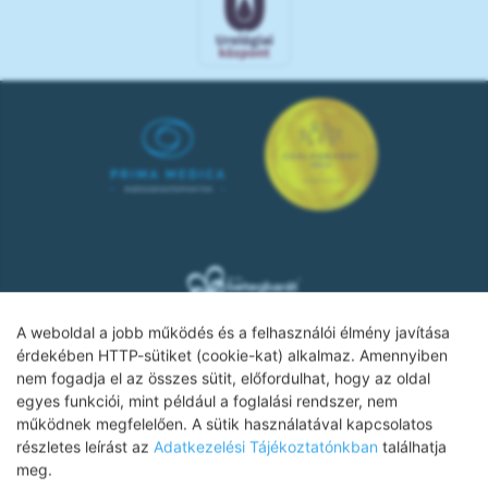
A weboldal a jobb működés és a felhasználói élmény javítása
érdekében HTTP-sütiket (cookie-kat) alkalmaz. Amennyiben
nem fogadja el az összes sütit, előfordulhat, hogy az oldal
Adatkezelési tájékoztató
egyes funkciói, mint például a foglalási rendszer, nem
működnek megfelelően. A sütik használatával kapcsolatos
Impresszum
részletes leírást az
Adatkezelési Tájékoztatónkban
találhatja
meg.
Adatvédelmi tájékoztató