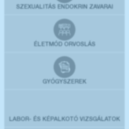
SZEXUALITÁS ENDOKRIN ZAVARAI
ÉLETMÓD ORVOSLÁS
GYÓGYSZEREK
LABOR- ÉS KÉPALKOTÓ VIZSGÁLATOK