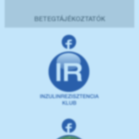
BETEGTÁJÉKOZTATÓK