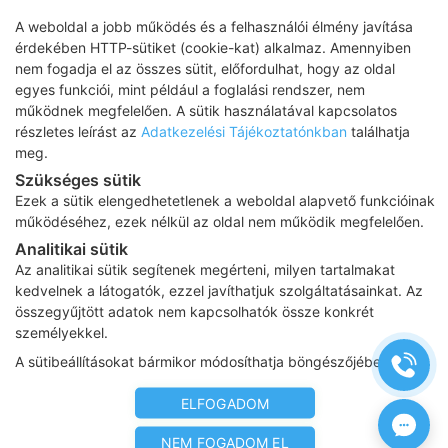
orvost a pajzsmirigy kivizsgálásának irányába.
Dr. Békési
A weboldal a jobb működés és a felhasználói élmény javítása
Gábor PhD
, az Endokrinközpont – Prima Medica
érdekében HTTP-sütiket (cookie-kat) alkalmaz. Amennyiben
endokrinológusa beszélt a vizsgálatok és a kezelés
nem fogadja el az összes sütit, előfordulhat, hogy az oldal
lehetőségeiről.
egyes funkciói, mint például a foglalási rendszer, nem
További részletek
működnek megfelelően. A sütik használatával kapcsolatos
részletes leírást az
Adatkezelési Tájékoztatónkban
találhatja
meg.
Facebook csoport
Szükséges sütik
Ezek a sütik elengedhetetlenek a weboldal alapvető funkcióinak
működéséhez, ezek nélkül az oldal nem működik megfelelően.
Analitikai sütik
Az analitikai sütik segítenek megérteni, milyen tartalmakat
kedvelnek a látogatók, ezzel javíthatjuk szolgáltatásainkat. Az
összegyűjtött adatok nem kapcsolhatók össze konkrét
személyekkel.
A sütibeállításokat bármikor módosíthatja böngészőjében.
ELFOGADOM
NEM FOGADOM EL