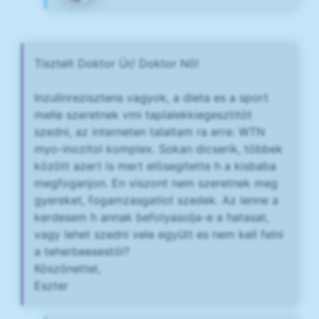
Tisztelt Doktor Úr/ Doktor Nő!
Inzulinrezisztens vagyok, a dieta es a sport
melle szeretnek vmi taplalekkiegesztitöt
szedni, az interneten talaltam ra erre: WTN
myo-inozitol komplex. Sokan dicserik, többek
között azert is mert elösegitette h a kisbaba
megfoganjon. En viszont nem szeretnek meg
gyereket, fogamzasgatlot szedek. Az lenne a
kerdesem h annak befolyasolja-e a hatasat,
vagy lehet szedni vele együtt es nem kell felni
a teherbeesestöl?
Köszönettel,
Eszter