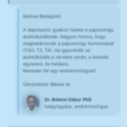
Kedves Betegünk!
A depresszió gyakori tünete a pajzsmirigy
alulműködésnek. Nagyon fontos, hogy
meghatározzák a pajzsmirigy hormonokat
(TSH, T3, T4). Ha igazolódik az
alulműködés a vérvétel során, a kezelés
egyszerű, és hatásos.
Keressen fel egy endokrinológust!
Üdvözlettel: Békési dr.
Dr. Békési Gábor PhD
belgyógyász, endokrinológus