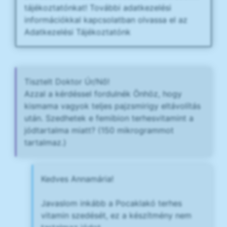
tájékoztatónkat! További adatkezelési
információkkal kapcsolatban olvassa el az
Adatkezelési Tájékoztatónk
Tisztelt Doktor Úr/Nő!
Azzal a kérdéssel fordulnék Önhöz, hogy
kismama vagyok teljes pajzsmirigy eltávolítás
után. Szedhetek e femibion terhesvitamint a
jódtartalma miatt? (150 mikrogrammot
tartalmaz.)
Kedves Annamária!
Javaslom inkább a Pocaklakó terhes
vitamin szedését, ez a készítmény nem