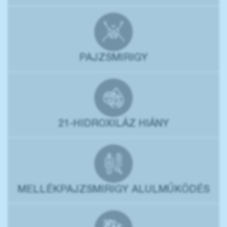
PAJZSMIRIGY
21-HIDROXILÁZ HIÁNY
MELLÉKPAJZSMIRIGY ALULMŰKÖDÉS