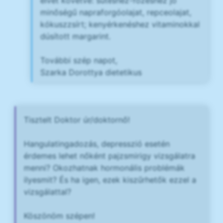
elvét követve: sütéshez-főzéshez jó
minőségű napraforgóolajat, repceolajat,
kókuszzsírt; kenyérkenéshez vitaminokkal
dúsított margarint.
További szép napot,
Szarka Dorottya dietetikus
Tisztelt Doktor úr/doktornő!
Hangulatingadozás, depresszió esetén
érdemes lehet nőként pajzsmirigy vizsgálatra
menni? Okozhatnak hormonális problémák
ilyesmit? És ha igen, ezek kiszűrhetők ezzel a
vizsgálattal?
Köszönöm szépen!