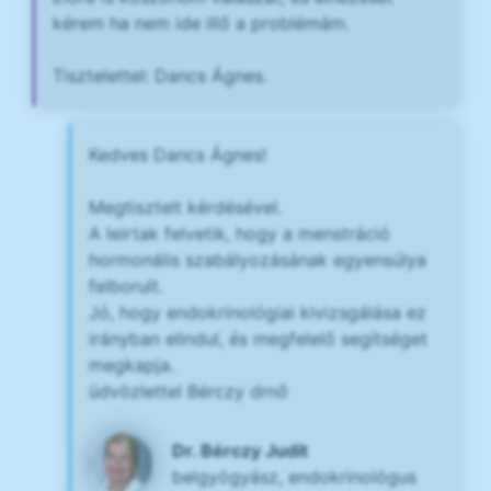
kérem ha nem ide illő a problémám.
Tisztelettel: Dancs Ágnes.
Kedves Dancs Ágnes!
Megtisztelt kérdésével.
A leirtak felvetik, hogy a menstráció
hormonális szabályozásának egyensúlya
felborult.
Jó, hogy endokrinológiai kivizsgálása ez
irányban elindul, és megfelelő segítséget
megkapja.
üdvözlettel Bérczy drnő
Dr. Bérczy Judit
belgyógyász, endokrinológus