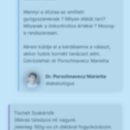
Mennyi a dózisa az említett
gyógyszereknek ? Milyen diétát tart?
Milyenek a önkontrollos értékei ? Mozog-
e rendszeresen.
Kérem küldje el a kérdésemre a választ,
akkor tudok korrekt tanácsot adni.
Üdvözlettel: dr Porochnavecz Marietta
Dr. Porochnavecz Marietta
diabetológus
Tisztelt Szakértők
38éves túlsúlyos nő vagyok.
Jelenleg 160g-os ch diétával fogyókúrázom.