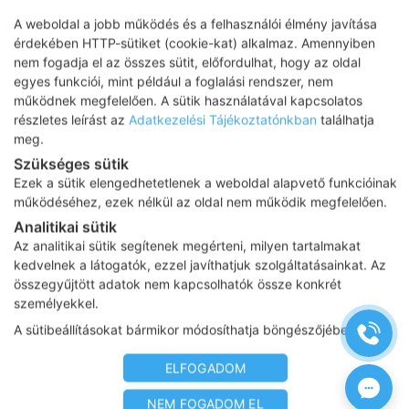
Metabolikus szindróma: így csökkenthető a
A weboldal a jobb működés és a felhasználói élmény javítása
komoly kockázat
érdekében HTTP-sütiket (cookie-kat) alkalmaz. Amennyiben
nem fogadja el az összes sütit, előfordulhat, hogy az oldal
A magas vérnyomás, a hasi elhízás, az emelkedett
egyes funkciói, mint például a foglalási rendszer, nem
vércukor, a kóros vérzsírok együttesen hozzák létre a
működnek megfelelően. A sütik használatával kapcsolatos
metabolikus szindrómát, ami számos súlyos betegség
részletes leírást az
Adatkezelési Tájékoztatónkban
találhatja
kockázatát növeli.
Prof. Dr. Somogyi Anikó
, az
meg.
Endokrinközpont – Prima Medica endokrinológusa,
Szükséges sütik
diabetológus, belgyógyász, a zsíranyagcsere-zavarok
Ezek a sütik elengedhetetlenek a weboldal alapvető funkcióinak
működéséhez, ezek nélkül az oldal nem működik megfelelően.
specialistája arról beszélt, miért esik egyre több szó a
kardiometabolikus kockázatról és hogyan lehet ezt
Analitikai sütik
Az analitikai sütik segítenek megérteni, milyen tartalmakat
csökkenteni.
kedvelnek a látogatók, ezzel javíthatjuk szolgáltatásainkat. Az
További részletek
összegyűjtött adatok nem kapcsolhatók össze konkrét
személyekkel.
A sütibeállításokat bármikor módosíthatja böngészőjében.
ELFOGADOM
NEM FOGADOM EL