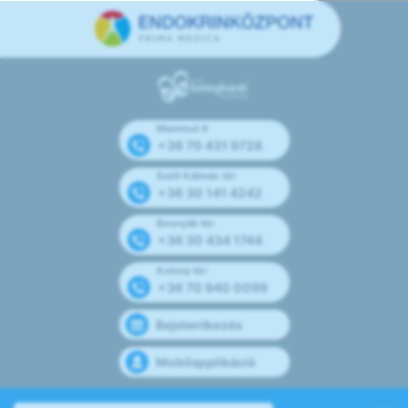
Mammut II
+36 70 431 9728
Széll Kálmán tér
+36 30 141 4242
Bosnyák tér
+36 30 434 1744
Kolosy tér
+36 70 940 0099
Bejelentkezés
Mobilapplikáció