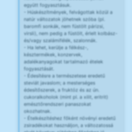
együtt fogyasztásuk.
- Húskészítmények, felvágottak közül a
natúr változatok jöhetnek szóba (pl.
baromfi sonkák, nem füstölt párizsi,
virsli), nem pedig a füstölt, érlelt kolbász-
és/vagy szalámifélék, szalonnák.
- Ha lehet, kerülje a félkész-,
késztermékek, konzervek,
adalékanyagokat tartalmazó ételek
fogyasztását.
- Édesítésre a természetese eredetű
steviát javaslom; a mesterséges
édesítőszerek, a fruktóz és az ún.
cukoralkoholok (mint pl. a xilit, eritrit)
emésztőrendszeri panaszokat
okozhatnak.
- Ételkészítéshez főként növényi eredetű
zsiradékokat használjon, a változatossá