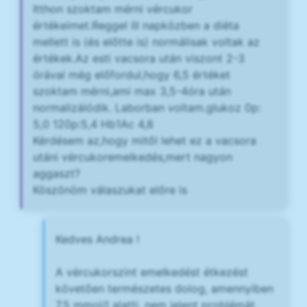
Itthon szoktam mérni vércukor
értékeimet.Reggel ill napközben a diéta
mellett is (és előtte is) normálisak voltak az
értékek.Az esti vacsora után viszont 2-3
órával még előfordul,hogy 6,5 értéket
szoktam mérni,ami max 3,5-4óra után
normalizálódik. Laborban voltam.glukoz 0p:
5,0 120p:5,4 Hb1Ac 4,8
Kérdésem az,hogy mitől lehet ez a vacsora
utáni vércukoremelkedés,mert nagyon
aggaszt?
Köszönöm válaszukat előre is
Kedves Andrea !
A vércukorszint emelkedést étkezést
követően természetes dolog, amennyiben
7,5 mmol/l alatti. nem jelent problémát.