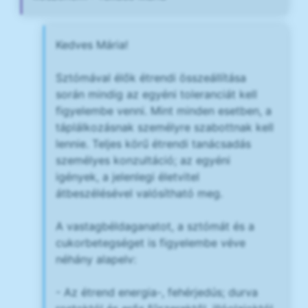
Kedves Mária!
Sztómával élők étrendi összeállítása
során mindig az egyéni toleranciát kell
figyelembe venni. Mint minden esetben, a
táplálkozásnak személyre szabottnak kell
lennie. Teljes körű étrendi tanácsadás
személyes konzultáció; az egyéni
igények, a jelenlegi életvitel
átbeszélésével valósítható meg.
A vastagbéldaganatot, a sztómát és a
cukorbetegséget is figyelembe véve
néhány alapelv:
- Az étrend energia-, fehérjedús; durva