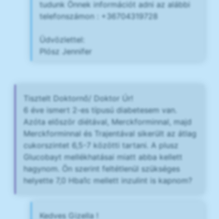
tudunk Önnek információt adni az alábbi
telefonszámon : +36704319728
Üdvözlettel:
Plósz Jennifer
Tisztelt Doktornő/ Doktor Úr!
6 éve ismert 2-es típusú diabetesem van.
Azóta először diétával, Merckforminnal, majd
Merckforminnal és Trajentával sikerült az átlag
cukorszintet 6,5-7 közötti tartani. A plusz
Glucobayt mellékhatásai miatt abba kellett
hagynom. Ön szerint feltétlenül szükséges
helyette 7,0 Hba1c mellett inzulint is kapnom?
Kedves Gizella !