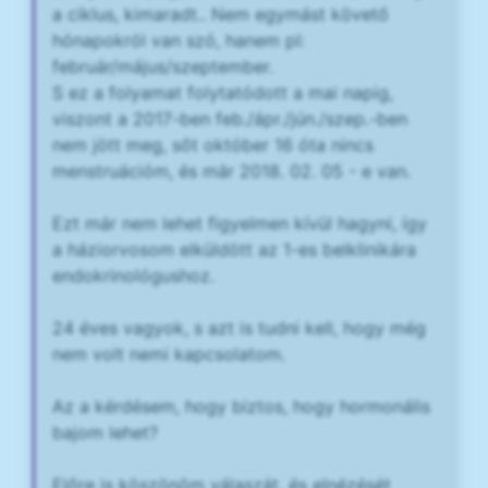
a ciklus, kimaradt.. Nem egymást követő
hónapokról van szó, hanem pl:
február/május/szeptember.
S ez a folyamat folytatódott a mai napig,
viszont a 2017-ben feb./ápr./jún./szep.-ben
nem jött meg, sőt október 16 óta nincs
menstruációm, és már 2018. 02. 05 - e van.
Ezt már nem lehet figyelmen kívül hagyni, így
a háziorvosom elküldött az 1-es belklinikára
endokrinológushoz.
24 éves vagyok, s azt is tudni kell, hogy még
nem volt nemi kapcsolatom.
Az a kérdésem, hogy biztos, hogy hormonális
bajom lehet?
Előre is köszönöm válaszát, és elnézését