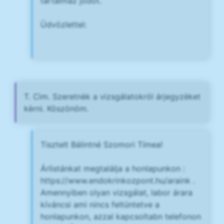
tartalmaz jódot.
Üdvözlettel:
T. Cìm. Szeretnèk a vizsgálatokról árjegyzèket
kèrni. Köszönöm.
Tisztelt Bálintné Szomori Tímea!
Árlistánkat megtalálja a honlapunkon :
https://www.endokrinkozpont.hu/araink .
Amennyiben olyan vizsgálat, labor árara
kíváncsi ami nincs feltüntetve a
honlapunkon, azzal kapcsoltabn telefonon