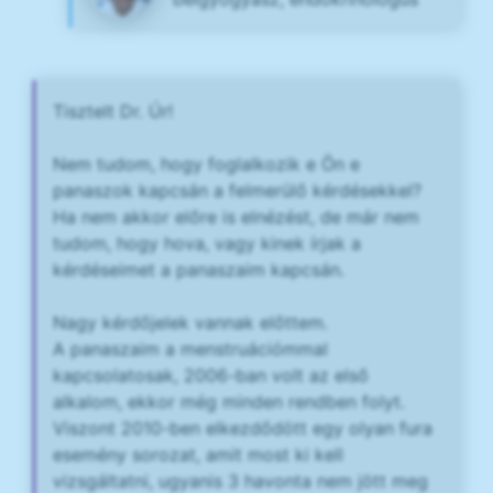
Tisztelt Dr. Úr!
Nem tudom, hogy foglalkozik e Ön e
panaszok kapcsán a felmerülő kérdésekkel?
Ha nem akkor előre is elnézést, de már nem
tudom, hogy hova, vagy kinek írjak a
kérdéseimet a panaszaim kapcsán.
Nagy kérdőjelek vannak előttem.
A panaszaim a menstruációmmal
kapcsolatosak, 2006-ban volt az első
alkalom, ekkor még minden rendben folyt.
Viszont 2010-ben elkezdődött egy olyan fura
esemény sorozat, amit most ki kell
vizsgáltatni, ugyanis 3 havonta nem jött meg