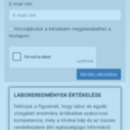
E-mail cím
Hozzájárulok a kérdésem megjelenéséhez a
honlapon
Kérdés elküldése
LABOREREDMÉNYEK ÉRTÉKELÉSE
Felhívjuk a figyelmét, hogy labor és egyéb
vizsgálati eredmény értékelése szakorvosi
kompetencia, mely a klinikai kép és az összes
rendelkezésre álló egészségügyi információ