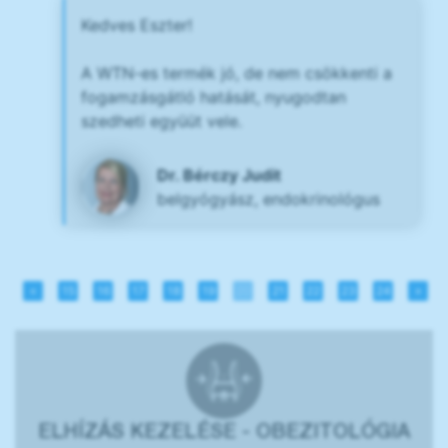
Kedves Eszter!
A WTN-es termék jó, de nem csökkenti a
fogamzásgátló hatását, nyugodtan
szedheti együüt vele.
Dr. Bérczy Judit
belgyógyász, endokrinológus
«
15
16
17
18
19
20
21
22
23
24
»
ELHÍZÁS KEZELÉSE - OBEZITOLÓGIA