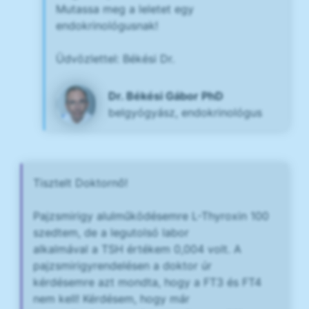
Mutassa meg a leletet egy
endokrinológusnak!
Üdvözlettel: Békési Dr.
Dr. Békési Gábor PhD
belgyógyász, endokrinológus
Tisztelt Doktornő!
Pajzsmirigy alulműködésemre L-Thyroxin 100
szedtem, de a legutolsó labor
alkalmával a TSH értékem 0,004 volt. A
pajzsmirigyrendelésen a doktor úr
kérdésemre azt mondta, hogy a FT3 és FT4
nem kell! Kérdésem, hogy már