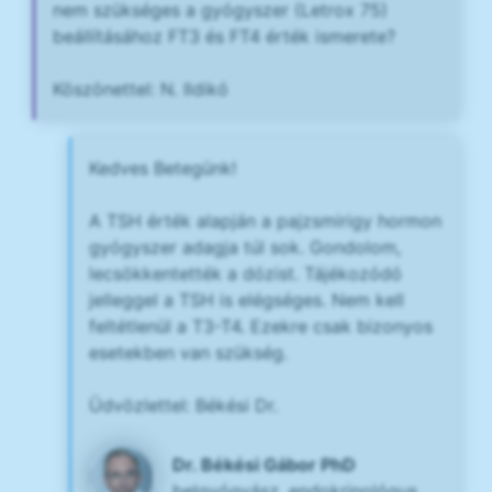
nem szükséges a gyógyszer (Letrox 75)
beállításához FT3 és FT4 érték ismerete?
Köszönettel: N. Ildikó
Kedves Betegünk!
A TSH érték alapján a pajzsmirigy hormon
gyógyszer adagja túl sok. Gondolom,
lecsökkentették a dózist. Tájékozódó
jelleggel a TSH is elégséges. Nem kell
feltétlenül a T3-T4. Ezekre csak bizonyos
esetekben van szükség.
Üdvözlettel: Békési Dr.
Dr. Békési Gábor PhD
belgyógyász, endokrinológus