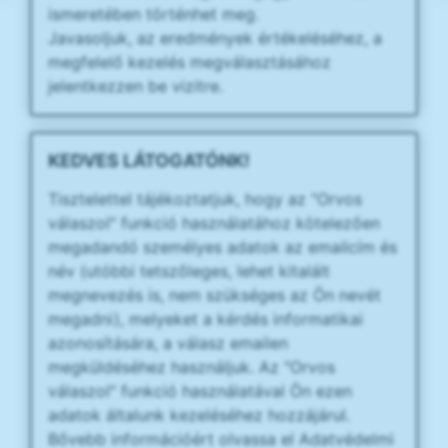
ismeretében történhet meg.
Javasoljuk, az eredmények értékeléséhez, a
megfelelő kezelés megválasztásához
jelentkezzen be vizitre.
KEDVES LÁTOGATÓNK!
Tisztelettel tájékoztatjuk, hogy az "Orvos
válaszol" funkció használatához kötelezően
megadandó személyes adatok az emailcím és
név (utóbbi tetszőleges, lehet kitalált
megnevezés is, nem szükséges az Ön nevét
megadni), melyeket a kérdés informatikai
azonosítására, a válasz emailen
megküldéséhez használjuk. Az "Orvos
válaszol" funkció használatával Ön ezen
adatok általunk kezeléséhez hozzájárul.
Bővebb információért olvassa el Adatvédelmi