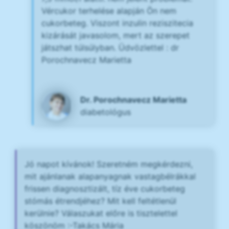
Vércukor terhelése alapján Ön nem
cukorbeteg. Viszont inzulin reziszitecia
kizárását javasolom, mert az szerepet
játszhat túlsúlyban. Üdvözlettel : dr
Porochnavecz Marietta
Dr. Porochnavecz Marietta
diabetológus
Jó napot kívánok! Szeretném megkérdezni,
mit ajánlanak alapanyagnak vastagbélrákkal
frissen diagnosztizált, tíz éve cukorbeteg
stómás étrendjéhez? Mit kell feltétlenül
kerülnie? Válaszukat előre is tisztelettel
köszönöm :-Takács Mária