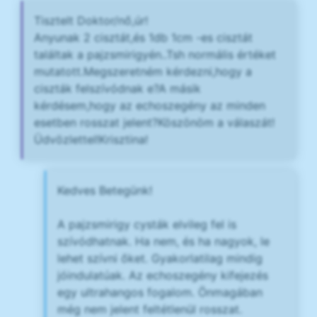
Tisztelt Doktor/nő,úr!
Anyunak 2 cisztát,és 1db 1cm -es cisztát
találtak a pajzsmirigyén..Tsh normális értéket
mutatott.Megszeretném kérdezni,hogy a
ciszták felszívódnak e?A másik
kérdésem,hogy az echoszegény az minden
esetben rosszat jelent?Köszönöm a válaszát!
Üdvözlettel!Krisztina!
Kedves Betegünk!
A pajzsmirigy cysták elvileg fel is
szívódhatnak. Ha nem, és ha nagyok, le
lehet szívni őket. Gyakorlatilag mindig
jóindulatúak. Az echoszegény kifejezés
egy ultrahangos fogalom. Önmagában
még nem jelent feltétlenül rosszat.