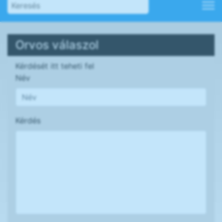
Orvos válaszol
Kérdését itt teheti fel
Név
Kérdés