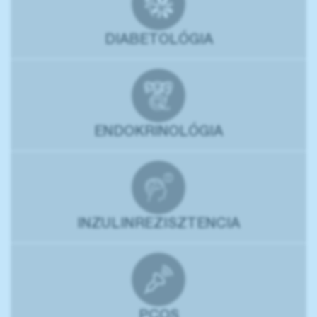
DIABETOLÓGIA
ENDOKRINOLÓGIA
INZULINREZISZTENCIA