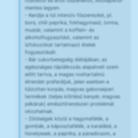
rostoktól és erős fűszerektől, illóolajoktól
mentes legyen.
- Kerülje a túl intenzív fűszerezést, pl.
bors, chili paprika, fokhagymasó, torma,
mustár, valamint a koffein- és
alkoholfogyasztást, valamint az
ízfokozókat tartalmazó ételek
fogyasztását.
- Bár cukorbetegség diétájában, az
egészséges táplálkozás alapelveit szem
előtt tartva, a magas rosttartalmú
étrendet preferáljuk, jelen esetben a
túlzottan korpás, magvas gabonaipari
termékek (teljes kiőrlésű kenyér, magvas
pékáruk) emésztőrendszeri problémát
okozhatnak.
- Zöldségek közül a hagymafélék, a
gombák, a káposztafélék, a karalábé, a
hüvelyesek, a paprika, a paradicsom, a