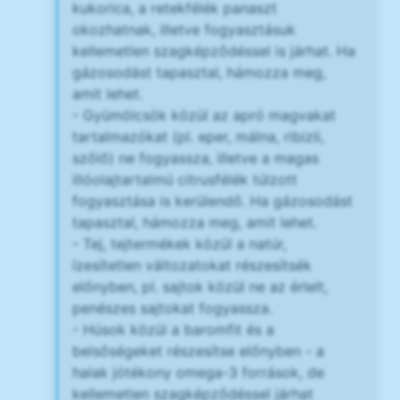
kukorica, a retekfélék panaszt
okozhatnak, illetve fogyasztásuk
kellemetlen szagképződéssel is járhat. Ha
gázosodást tapasztal, hámozza meg,
amit lehet.
- Gyümölcsök közül az apró magvakat
tartalmazókat (pl. eper, málna, ribizli,
szőlő) ne fogyassza, illetve a magas
illóolajtartalmú citrusfélék túlzott
fogyasztása is kerülendő. Ha gázosodást
tapasztal, hámozza meg, amit lehet.
- Tej, tejtermékek közül a natúr,
ízesítetlen változatokat részesítsék
előnyben, pl. sajtok közül ne az érlelt,
penészes sajtokat fogyassza.
- Húsok közül a baromfit és a
belsőségeket részesítse előnyben - a
halak jótékony omega-3 források, de
kellemetlen szagképződéssel járhat