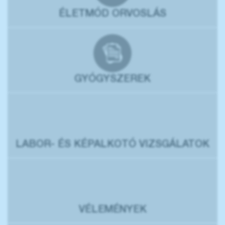
ÉLETMÓD ORVOSLÁS
GYÓGYSZEREK
LABOR- ÉS KÉPALKOTÓ VIZSGÁLATOK
VÉLEMÉNYEK