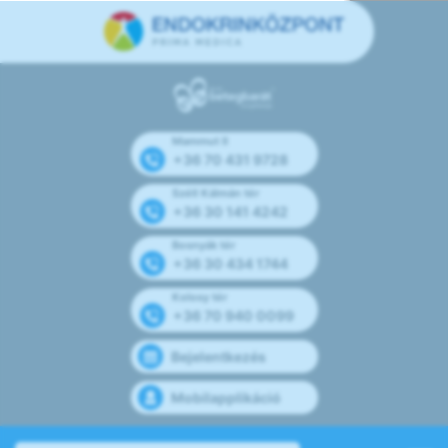
Mammut II
+36 70 431 9728
Széll Kálmán tér
+36 30 141 4242
Bosnyák tér
+36 30 434 1744
Kolosy tér
+36 70 940 0099
Bejelentkezés
Mobilapplikáció