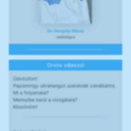
Dr. Gergely Mária
radiológus
Orvos válaszol
Üdvözlöm!
Pajzsmirigy ultrahangot szeretnék csináltattni.
Mi a folyamata?
Mennyibe kerül a vizsgálata?
Köszönöm!