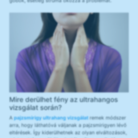
göbök, esetleg strúma okozza a problémát.
Mire derülhet fény az ultrahangos
vizsgálat során?
A
pajzsmirigy
ultrahang vizsgálat
remek módszer
arra, hogy láthatóvá váljanak a pajzsmirigyen lévő
eltérések. Így kiderülhetnek az olyan elváltozások,