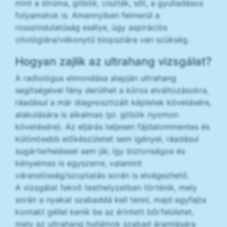
mint a strúma, göbök, ciszták, sőt, a gyulladásos
folyamatok is. Amennyiben felmerül a
rosszindulatúság esélye, úgy aspirációs
citológiára/vékonytű biopsziára van szükség.
Hogyan zajlik az ultrahang vizsgálat?
A radiológus elmondása alapján ultrahang
segítségével fény derülhet a kóros elváltozásokra,
ráadásul a már diagnosztizált képletek követésére,
alakulására is alkalmas (pl. göbök nyomon
követésére). Az eljárás teljesen fájdalommentes és
különösebb előkészületet sem igényel, ráadásul
sugárterheléssel sem jár, így biztonságos és
kényelmes is egyszerre, valamint
várandósság/szoptatás során is elvégezhető.
A vizsgálat fekvő testhelyzetben történik, mely
során a nyakat szabaddá kell tenni, majd egyfajta
kontakt géllel kenik be az érintett bőrfelületet,
mely az ultrahang hullámok szabad áramlására