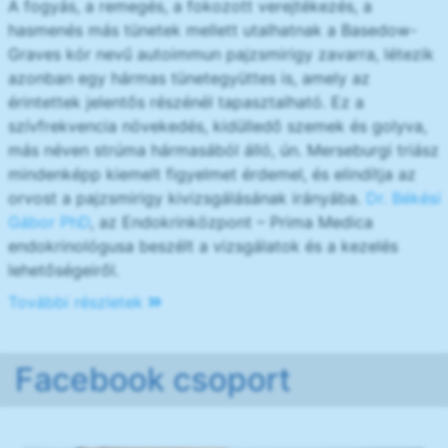
A fogyás, a remegés, a fokozott verejtékezés, a
hasmenés más tünetek mellett utalhatnak a Basedow-
Graves kór nevű autoimmun pajzsmirigy zavarra, létezik
azonban egy hármas tünetegyüttes is, amely az
érintettek jelentős részénél tapasztalható. Ez a
szívfrekvencia növekedés, kidülledő szemek és golyva,
más néven strúma hármasából álló, ún. Merseburgi triász
mindenképp kiemelt figyelmet érdemel, és elindítja az
orvost a pajzsmirigy kivizsgálásának irányába.
Dr. Békési
Gábor PhD
, az Endokrinközpont – Prima Medica
endokrinológusa beszélt a vizsgálatok és a kezelés
lehetőségeiről.
További részletek
Facebook csoport