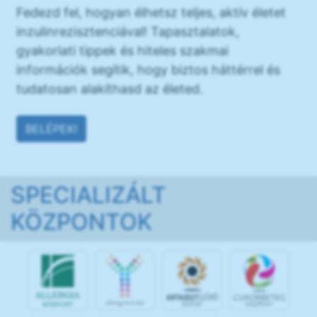
Fedezd fel, hogyan élhetsz teljes, aktív életet
inzulinrezisztenciával! Tapasztalatok,
gyakorlati tippek és hiteles szakmai
információk segítik, hogy biztos háttérrel és
tudatosan alakíthasd az életed.
BELÉPEK!
SPECIALIZÁLT
KÖZPONTOK