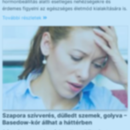
hormonbeállítás alatti esetleges nehézségekre és
érdemes figyelni az egészséges életmód kialakítására is.
További részletek
Szapora szívverés, dülledt szemek, golyva –
Basedow-kór állhat a háttérben