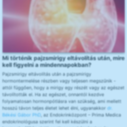
Mi történik pajzsmirigy eltávolítás után, mire
kell figyelni a mindennapokban?
Pajzsmirigy eltávolítás után a pajzsmirigy
hormontermelése részben vagy teljesen megszűnik -
attól függően, hogy a mirigy egy részét vagy az egészet
távolították el. Ha az egészet, onnantól kezdve
folyamatosan hormonpótlásra van szükség, ami mellett
hosszú távon teljes életet lehet élni, ugyanakkor
dr.
Békési Gábor PhD
, az Endokrinközpont – Prima Medica
endokrinológusa szerint fel kell készülni a