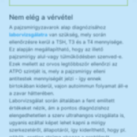
Nem elég a vérvétel
A pajzsmirigyzavarok alap diagnózisához
laborvizsgálatra
van szükség, mely során
ellenőrzésre kerül a TSH, T3 és a T4 mennyisége.
Ez alapján megállapítható, hogy az illető
pajzsmirigy alul-vagy túlműködésben szenved-e.
Ezek mellett az orvos legtöbbször ellenőrzi az
ATPO szintjét is, mely a pajzsmirigy elleni
antitestek mennyiségét jelzi - így ennek
birtokában kiderül, vajon autoimmun folyamat áll-e
a zavar hátterében.
Laborvizsgálat során általában a fent említett
értékeket nézik, ám a pontos diagnózishoz
elengedhetetlen a szerv ultrahangos vizsgálata is,
ugyanis ezáltal képet lehet kapni a mirigy
szerkezetéről, állapotáról, így kideríthető, hogy pl.