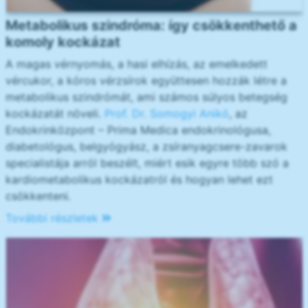
Metabolikus szindróma: így csökkenthető a
komoly kockázat
A magas vérnyomás, a hasi elhízás, az emelkedett
vércukor, a kóros vérzsírok együttesen hozzák létre a
metabolikus szindrómát, ami számos súlyos betegség
kockázatát növeli.
Prof. Dr. Somogyi Anikó
, az
Endokrinközpont – Prima Medica endokrinológusa,
diabetológus, belgyógyász, a zsíranyagcsere-zavarok
specialistája arról beszélt, miért esik egyre több szó a
kardiometabolikus kockázatról és hogyan lehet ezt
csökkenteni.
További részletek