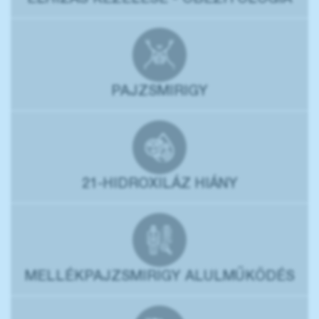
ELHÍZÁS KEZELÉSE - OBEZITOLÓGIA
PAJZSMIRIGY
21-HIDROXILÁZ HIÁNY
MELLÉKPAJZSMIRIGY ALULMŰKÖDÉS