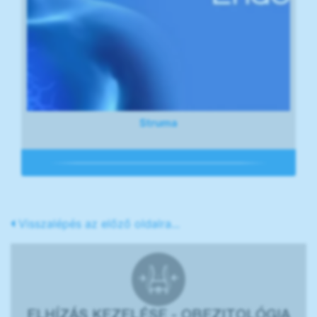
Struma
Visszalépés az előző oldalra...