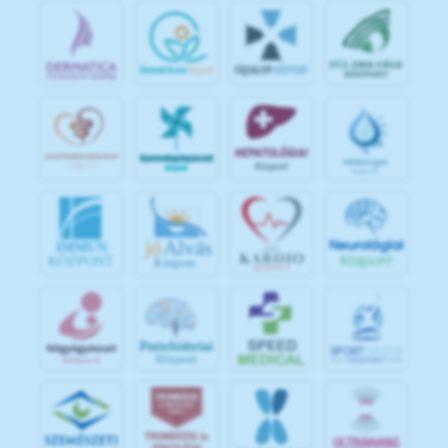
jó
Alvás
IMMUN
KÖZPONT
Központ
S
POR
T
O
R
V
OS
I
KÖ
ZPON
T