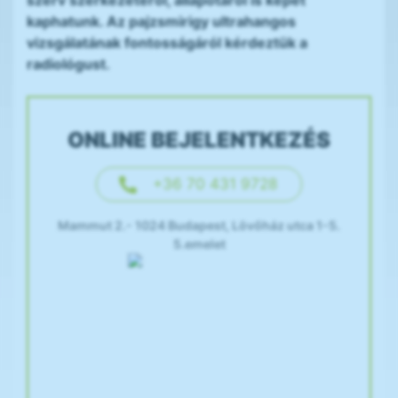
szerv szerkezetéről, állapotáról is képet
kaphatunk. Az pajzsmirigy ultrahangos
vizsgálatának fontosságáról kérdeztük a
radiológust.
ONLINE BEJELENTKEZÉS
+36 70 431 9728
Mammut 2.- 1024 Budapest, Lövőház utca 1-5.
5.emelet