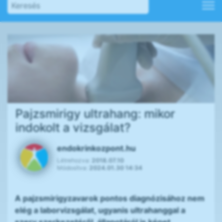
Pajzsmirigy ultrahang: mikor
indokolt a vizsgálat?
endokrinkozpont.hu
Létrehozva:
2018.07.10
Módosítva:
2024.01.30 14:34
A pajzsmirigyzavarok pontos diagnózisához nem
elég a laborvizsgálat, ugyanis ultrahanggal a