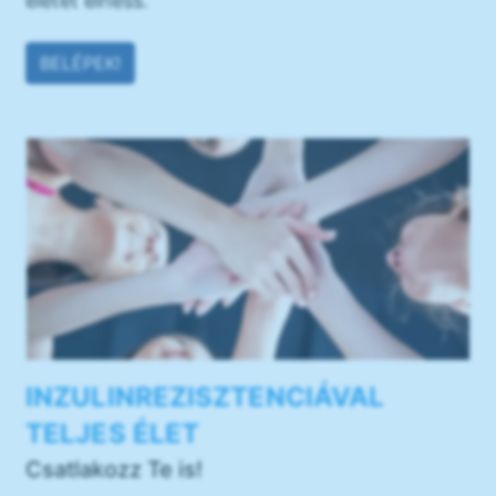
életet élhess.
BELÉPEK!
INZULINREZISZTENCIÁVAL
TELJES ÉLET
Csatlakozz Te is!