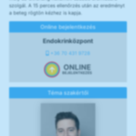
szolgál. A 15 perces ellenőrzés után az eredményt
a beteg rögtön kézhez is kapja.
Online bejelentkezés
Endokrinközpont
+36 70 431 9728
ONLINE
BEJELENTKEZÉS
Téma szakértői