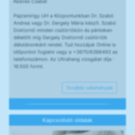
Kedves Csaba!
Pajzsmirigy UH a Központunkban Dr. Szabó
Andrea vagy Dr. Gergely Mária készít. Szabó
Doktornő minden csütörtökön és pénteken
délelőtt míg Gergely Doktornő csütörtök
délutánonként rendel. Tud hozzájuk Online is
időpontot foglalni vagy a +3670/6388493 as
telefonszámon. Az Ultrahang vizsgálat díja :
16.500 forint.
További vélemények
Kapcsolódó oldalak