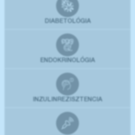
DIABETOLÓGIA
ENDOKRINOLÓGIA
INZULINREZISZTENCIA