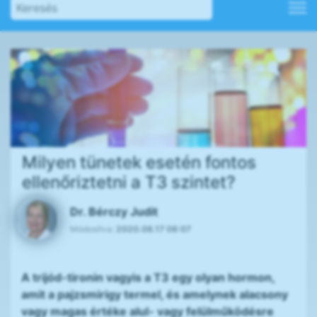
Milyen tünetek esetén fontos
ellenőriztetni a T3 szintet?
Dr. Bérczy Judit
Módosítva:
2020.08.17 08:07
A trijód-tironin vagyis a T3 egy olyan hormon,
amit a pajzsmirigy termel, és amelynek alacsony
vagy magas értéke alul- vagy felülműködésre