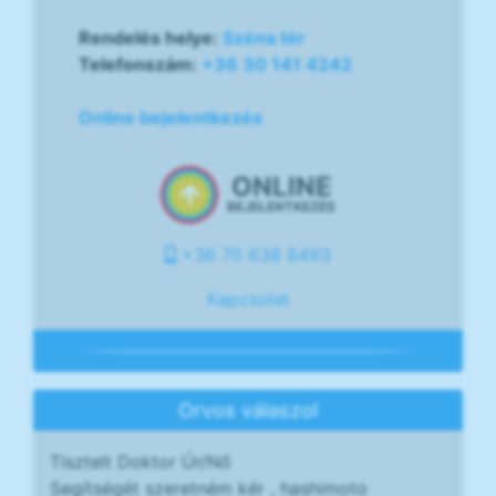
Rendelés helye:
Széna tér
Telefonszám:
+36 30 141 4242
Online bejelentkezés
ONLINE
BEJELENTKEZÉS
+36 70 638 8493
Kapcsolat
Orvos válaszol
Tisztelt Doktor Úr/Nő
Segítségét szeretném kér , hashimoto