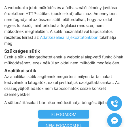
A weboldal a jobb működés és a felhasználói élmény javítása
érdekében HTTP-sütiket (cookie-kat) alkalmaz. Amennyiben
nem fogadja el az összes sütit, előfordulhat, hogy az oldal
egyes funkciói, mint például a foglalási rendszer, nem
működnek megfelelően. A sütik használatával kapcsolatos
részletes leírást az
Adatkezelési Tájékoztatónkban
találhatja
meg.
Szükséges sütik
Ezek a sütik elengedhetetlenek a weboldal alapvető funkcióinak
működéséhez, ezek nélkül az oldal nem működik megfelelően.
INZULINREZISZTENCIÁVAL
Analitikai sütik
Az analitikai sütik segítenek megérteni, milyen tartalmakat
TELJES ÉLET
kedvelnek a látogatók, ezzel javíthatjuk szolgáltatásainkat. Az
Csatlakozz Te is!
összegyűjtött adatok nem kapcsolhatók össze konkrét
személyekkel.
Fedezd fel, hogyan élhetsz teljes, aktív életet
A sütibeállításokat bármikor módosíthatja böngészőjében.
inzulinrezisztenciával! Tapasztalatok,
ELFOGADOM
gyakorlati tippek és hiteles szakmai
információk segítik, hogy biztos háttérrel és
NEM FOGADOM EL