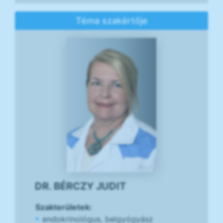
Téma szakértője
DR. BÉRCZY JUDIT
Szakterületek:
endokrinológus, belgyógyász