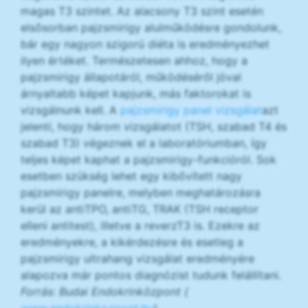
magas T3 szintet. Az alacsony T3 szint esetén
elsősorban pajzsmirigy alulműködésre gondolunk,
bár egy nagyon szigorú diéta is eredményezhet
ilyen értéket. Természetesen ahhoz, hogy a
pajzsmirigy állapotáról, működéséről jóval
árnyaltabb képet kapjunk, más faktorokat is
vizsgálnunk kell. A
pajzsmirigy panel vizsgálat
azt
jelenti, hogy három vizsgálatot (TSH, szabad T4 és
szabad T3) végeznek el a laboratóriumban, így
teljes képet kaphat a pajzsmirigy-funkcióról. Sok
esetben szükség lehet egy kibővített nagy
pajzsmirigy panelre, melyben meghatározásra
kerül az antiTPO, antiTG, TRAK (TSH receptor
elleni antitest), illetve a reverzT3 is. Ezekre az
eredményekre, a kikérdezésre és esetleg a
pajzsmirigy ultrahang vizsgálat eredményére
alapozva már pontos diagnózist tudunk felállítani.
Forrás: Budai Endokrinközpont (