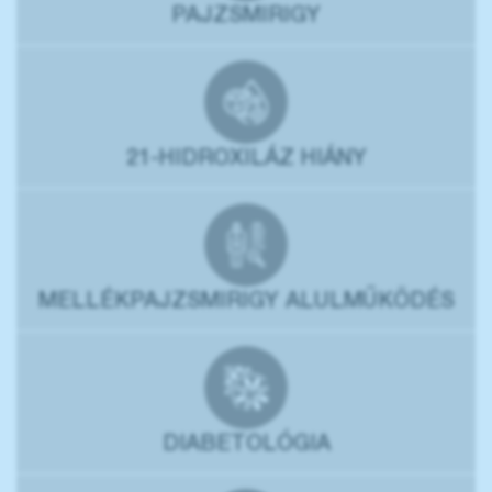
PAJZSMIRIGY
21-HIDROXILÁZ HIÁNY
MELLÉKPAJZSMIRIGY ALULMŰKÖDÉS
DIABETOLÓGIA