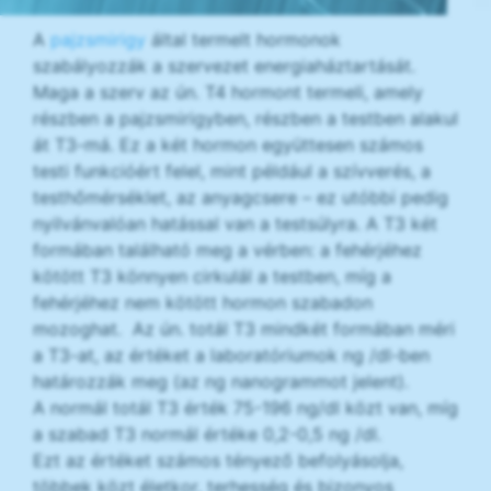
A
pajzsmirigy
által termelt hormonok
szabályozzák a szervezet energiaháztartását.
Maga a szerv az ún. T4 hormont termeli, amely
részben a pajzsmirigyben, részben a testben alakul
át T3-má. Ez a két hormon együttesen számos
testi funkcióért felel, mint például a szívverés, a
testhőmérséklet, az anyagcsere – ez utóbbi pedig
nyilvánvalóan hatással van a testsúlyra. A T3 két
formában található meg a vérben: a fehérjéhez
kötött T3 könnyen cirkulál a testben, míg a
fehérjéhez nem kötött hormon szabadon
mozoghat. Az ún. totál T3 mindkét formában méri
a T3-at, az értéket a laboratóriumok ng /dl-ben
határozzák meg (az ng nanogrammot jelent).
A normál totál T3 érték 75-196 ng/dl közt van, míg
a szabad T3 normál értéke 0,2-0,5 ng /dl.
Ezt az értéket számos tényező befolyásolja,
többek közt életkor, terhesség és bizonyos