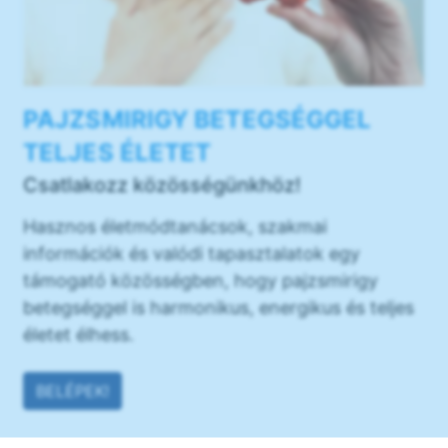
PAJZSMIRIGY BETEGSÉGGEL
TELJES ÉLETET
Csatlakozz közösségünkhöz!
Hasznos életmódtanácsok, szakmai
információk és valódi tapasztalatok egy
támogató közösségben, hogy pajzsmirigy
betegséggel is harmonikus, energikus és teljes
életet élhess.
BELÉPEK!