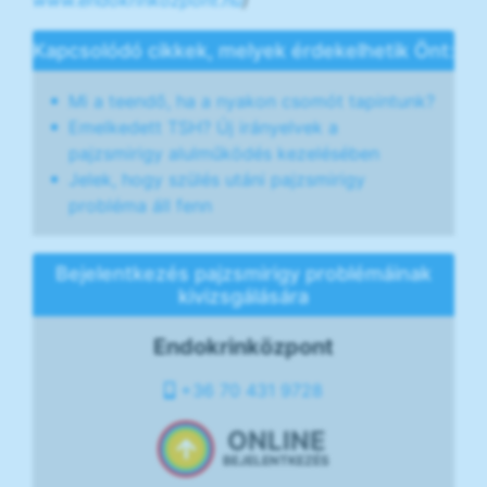
www.endokrinkozpont.hu
)
Kapcsolódó cikkek, melyek érdekelhetik Önt:
Mi a teendő, ha a nyakon csomót tapintunk?
Emelkedett TSH? Új irányelvek a
pajzsmirigy alulműködés kezelésében
Jelek, hogy szülés utáni pajzsmirigy
probléma áll fenn
Bejelentkezés pajzsmirigy problémáinak
kivizsgálására
Endokrinközpont
+36 70 431 9728
ONLINE
BEJELENTKEZÉS