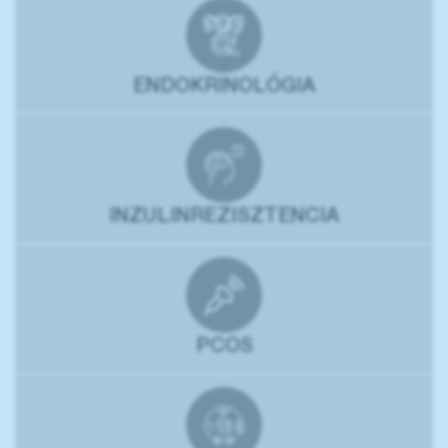
ENDOKRINOLÓGIA
INZULINREZISZTENCIA
PCOS