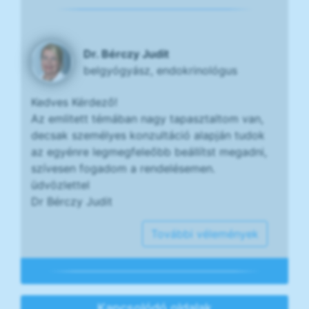
Dr. Bérczy Judit
belgyógyász, endokrinológus
Kedves Kérdező!
Az emlitett témában nagy tapasztaltom van,
decsak személyes konzultáció alapján tudok
az egyénre legmegfeleőbb beállítst megadni,
szívesen fogadom a rendelésemen.
üdvözlettel
Dr Bérczy Judit
További vélemények
Kapcsolódó oldalak