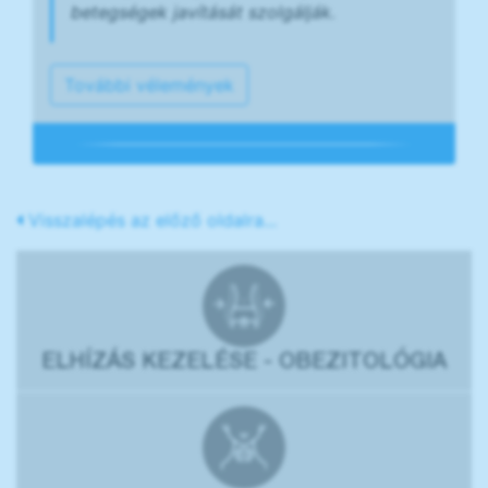
betegségek javítását szolgálják.
További vélemények
Visszalépés az előző oldalra...
ELHÍZÁS KEZELÉSE - OBEZITOLÓGIA