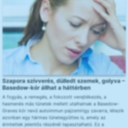
Szapora szívverés, dülledt szemek, golyva –
Basedow-kór állhat a háttérben
A fogyás, a remegés, a fokozott verejtékezés, a
hasmenés más tünetek mellett utalhatnak a Basedow-
Graves kór nevű autoimmun pajzsmirigy zavarra, létezik
azonban egy hármas tünetegyüttes is, amely az
érintettek jelentős részénél tapasztalható. Ez a