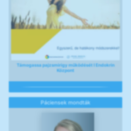
Támogassa pajzsmirigy működését I Endokrin
Központ
Páciensek mondták