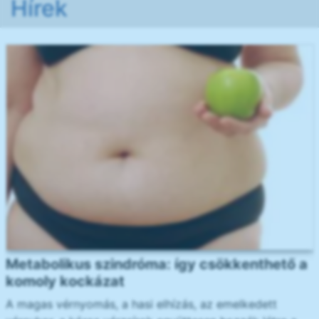
Hírek
Metabolikus szindróma: így csökkenthető a
komoly kockázat
A magas vérnyomás, a hasi elhízás, az emelkedett