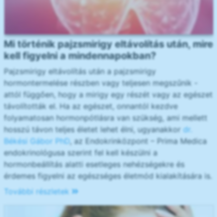
Mi történik pajzsmirigy eltávolítás után, mire
kell figyelni a mindennapokban?
Pajzsmirigy eltávolítás után a pajzsmirigy
hormontermelése részben vagy teljesen megszűnik -
attól függően, hogy a mirigy egy részét vagy az egészet
távolították el. Ha az egészet, onnantól kezdve
folyamatosan hormonpótlásra van szükség, ami mellett
hosszú távon teljes életet lehet élni, ugyanakkor
dr.
Békési Gábor PhD
, az Endokrinközpont – Prima Medica
endokrinológusa szerint fel kell készülni a
hormonbeállítás alatti esetleges nehézségekre és
érdemes figyelni az egészséges életmód kialakítására is.
További részletek