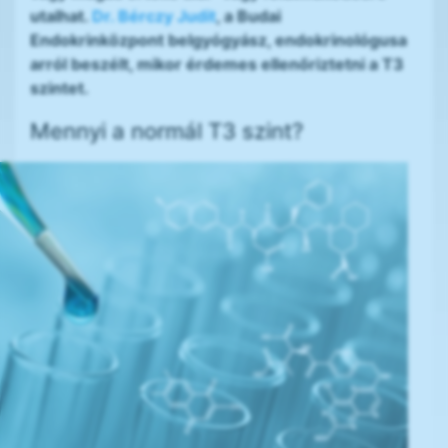
utalhat.
Dr. Bérczy Judit
, a Budai
Endokrinközpont belgyógyász, endokrinológusa
arról beszélt, mikor érdemes ellenőriztetni a T3
szintet.
Mennyi a normál T3 szint?