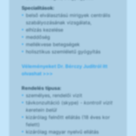
Specialitások:
belső elválasztású mirigyek centrális
szabályozásának vizsgálata,
elhízás kezelése
meddőség
mellékvese betegségek
holisztikus szemléletű gyógyítás
Véleményeket Dr. Bérczy Juditról itt
olvashat >>>
Rendelés típusa:
személyes, rendelői vizit
távkonzultáció (skype)
- kontroll vizit
keretein belül
kizárólag felnőtt ellátás (18 éves kor
felett)
kizárólag magyar nyelvű ellátás