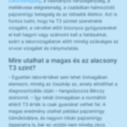
cukorbetegség
, a vashiányos vérszegénység, a
mellékvese elégtelenség, a családban halmozódó
pajzsmirigy betegség és az idősebb életkor. Azt is
fontos tudni, hogy ha T3 szintet szeretnénk
vizsgálni, a vérvétel előtt bizonyos gyógyszereket
el kell hagyni vagy számolni kell a hatásukkal,
ezért a laborvizsgálatok előtt mindig szükséges az
orvosi vizsgálat és iránymutatás.
Mire utalhat a magas és az alacsony
T3 szint?
- Egyetlen laborértéket sem lehet önmagában
elemezni, mindig az összkép az, amely elindíthat a
diagnosztizálás útján – hangsúlyozza Bérczy
doktornő. – Így tehát önmagában a normáltól
eltérő T3 érték is csak gyanúkat vethet fel. A
magas eredmény utalhat például pajzsmirigy
túlműködésre, és nagyon ritkán pajzsmirigy
daganatra is, bár ez utóbbi nem mindig okoz