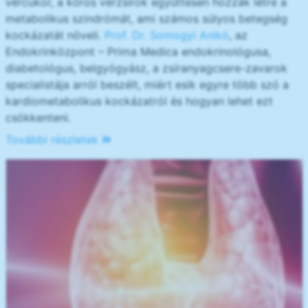
vércukor, a kóros vérzsírok együttesen hozzák létre a
metabolikus szindrómát, ami számos súlyos betegség
kockázatát növeli.
Prof. Dr. Somogyi Anikó
, az
Endokrinközpont – Prima Medica endokrinológusa,
diabetológus, belgyógyász, a zsíranyagcsere-zavarok
specialistája arról beszélt, miért esik egyre több szó a
kardiometabolikus kockázatról és hogyan lehet ezt
csökkenteni.
További részletek