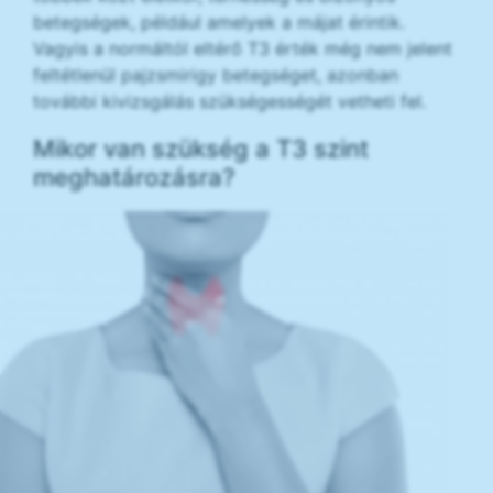
betegségek, például amelyek a májat érintik.
Vagyis a normáltól eltérő T3 érték még nem jelent
feltétlenül pajzsmirigy betegséget, azonban
további kivizsgálás szükségességét vetheti fel.
Mikor van szükség a T3 szint
meghatározásra?