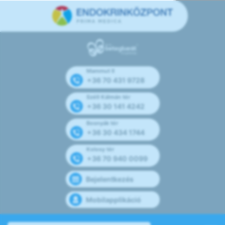
Mammut II
+36 70 431 9728
Széll Kálmán tér
+36 30 141 4242
Bosnyák tér
+36 30 434 1744
Kolosy tér
+36 70 940 0099
Bejelentkezés
Mobilapplikáció