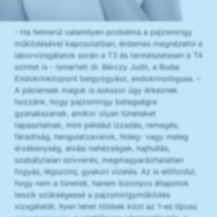
- Ha felmerül valamilyen probléma a pajzsmirigy
működésével kapcsolatban, érdemes megnézetni a
laborvizsgálatok során a T3 és természetesen a T4
szintet is - ismerteti dr. Bérczy Judit, a Budai
Endokrinközpont belgyógyász, endokrinológusa. –
A páciensek maguk is sokszor úgy érkeznek
hozzánk, hogy pajzsmirigy betegségre
gyanakszanak, amikor olyan tüneteket
tapasztalnak, mint például izzadás, remegés,
fáradtság, hangulatzavarok, hideg- vagy meleg
érzékenység, alvási nehézségek, hajhullás,
szabálytalan szívverés, megmagyarázhatatlan
fogyás, légszomj, gyakori vizelés. Az is előfordul,
hogy nem a tünetek, hanem bizonyos állapotok
teszik szükségessé a pajzsmirigyműködés
vizsgálatát. Ilyen lehet többek közt az 1-es típusú