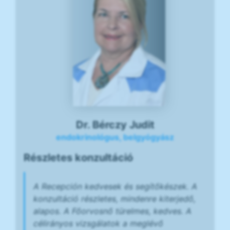
Dr. Bérczy Judit
endokrinológus, belgyógyász
Részletes konzultáció
A Recepción kedvesek és segítőkészek. A
konzultáció részletes, mindenre kiterjedő,
alapos. A Főorvosnő türelmes, kedves. A
célirányos vizsgálatok a meglévő