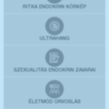
RITKA ENDOKRIN KÓRKÉP
ULTRAHANG
SZEXUALITÁS ENDOKRIN ZAVARAI
ÉLETMÓD ORVOSLÁS