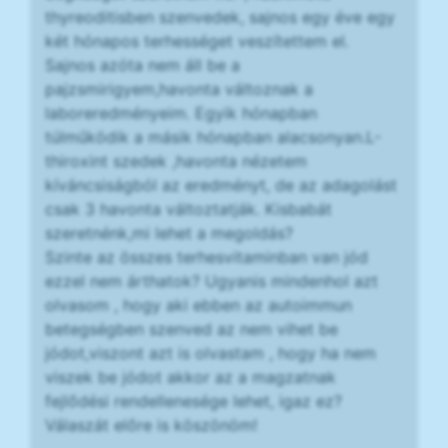
thyreoditisben szenvedek, sajnos egy éve egy
két hónapos terhességet veszítettem el.
Sajnos azóta nem áll be a
pajzsmirigyem,havonta változnak a
laboreredményeim. Egyik hónapban
túlműködik a másik hónapban alacsonyan.L-
thiroxint szedek ,havonta nézetem
kíváncsiságból az eredményt, de az adagolást
csak 3 havonta változtatják. Kisbabát
szeretnénk,mi lehet a megoldás?
Szinte az összes terhesvitaminban van jód
ezzel nem árthatok? Ugyanis mindenhol azt
olvasom , hogy aki ebben az autoimmun
betegségben szenved az nem vihet be
jódot,viszont azt is olvastam , hogy ha nem
viszek be jódot akkor az a magzatnak
fejlődési rendellenesége lehet, igaz ez?
Válaszát előre is köszönöm!