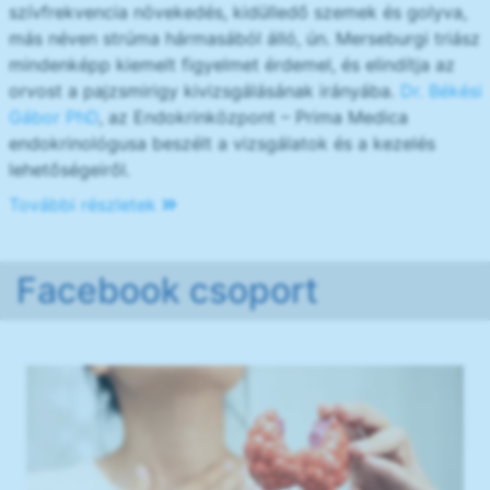
szívfrekvencia növekedés, kidülledő szemek és golyva,
más néven strúma hármasából álló, ún. Merseburgi triász
mindenképp kiemelt figyelmet érdemel, és elindítja az
orvost a pajzsmirigy kivizsgálásának irányába.
Dr. Békési
Gábor PhD
, az Endokrinközpont – Prima Medica
endokrinológusa beszélt a vizsgálatok és a kezelés
lehetőségeiről.
További részletek
Facebook csoport