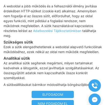
A weboldal a jobb működés és a felhasználói élmény javítása
érdekében HTTP-sütiket (cookie-kat) alkalmaz. Amennyiben
nem fogadja el az összes sütit, előfordulhat, hogy az oldal
egyes funkciói, mint például a foglalási rendszer, nem
működnek megfelelően. A sütik használatával kapcsolatos
részletes leírást az
Adatkezelési Tájékoztatónkban
találhatja
meg.
Szükséges sütik
Ezek a sütik elengedhetetlenek a weboldal alapvető funkcióinak
INZULINREZISZTENCIÁVAL
működéséhez, ezek nélkül az oldal nem működik megfelelően.
TELJES ÉLET
Analitikai sütik
Csatlakozz Te is!
Az analitikai sütik segítenek megérteni, milyen tartalmakat
kedvelnek a látogatók, ezzel javíthatjuk szolgáltatásainkat. Az
összegyűjtött adatok nem kapcsolhatók össze konkrét
Fedezd fel, hogyan élhetsz teljes, aktív életet
személyekkel.
inzulinrezisztenciával! Tapasztalatok,
A sütibeállításokat bármikor módosíthatja böngészőjében.
gyakorlati tippek és hiteles szakmai
információk segítik, hogy biztos háttérrel és
ELFOGADOM
tudatosan alakíthasd az életed.
NEM FOGADOM EL