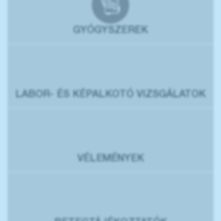
GYÓGYSZEREK
LABOR- ÉS KÉPALKOTÓ VIZSGÁLATOK
VÉLEMÉNYEK