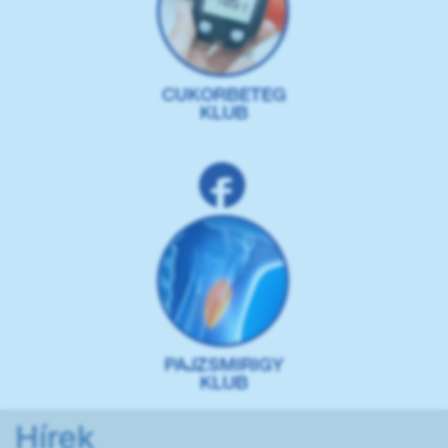
Hírek