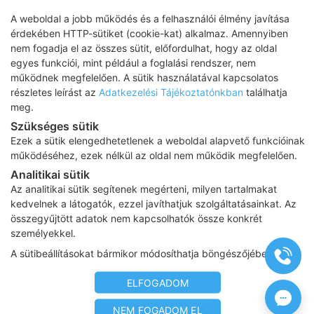
A weboldal a jobb működés és a felhasználói élmény javítása
érdekében HTTP-sütiket (cookie-kat) alkalmaz. Amennyiben
nem fogadja el az összes sütit, előfordulhat, hogy az oldal
egyes funkciói, mint például a foglalási rendszer, nem
működnek megfelelően. A sütik használatával kapcsolatos
részletes leírást az
Adatkezelési Tájékoztatónkban
találhatja
meg.
jó
Alvás
IMMUN
KÖZPONT
Szükséges sütik
Központ
Ezek a sütik elengedhetetlenek a weboldal alapvető funkcióinak
működéséhez, ezek nélkül az oldal nem működik megfelelően.
Analitikai sütik
S
POR
T
O
R
V
OS
I
Az analitikai sütik segítenek megérteni, milyen tartalmakat
KÖ
ZPON
T
kedvelnek a látogatók, ezzel javíthatjuk szolgáltatásainkat. Az
összegyűjtött adatok nem kapcsolhatók össze konkrét
személyekkel.
A sütibeállításokat bármikor módosíthatja böngészőjében.
ELFOGADOM
NEM FOGADOM EL