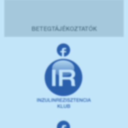
BETEGTÁJÉKOZTATÓK