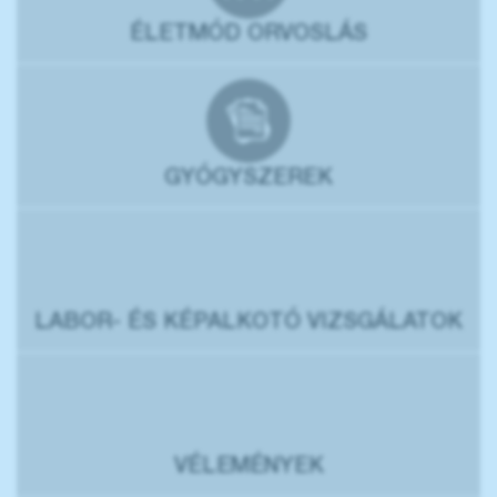
ÉLETMÓD ORVOSLÁS
GYÓGYSZEREK
LABOR- ÉS KÉPALKOTÓ VIZSGÁLATOK
VÉLEMÉNYEK