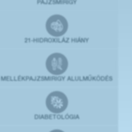
PAJZSMIRIGY
21-HIDROXILÁZ HIÁNY
MELLÉKPAJZSMIRIGY ALULMŰKÖDÉS
DIABETOLÓGIA