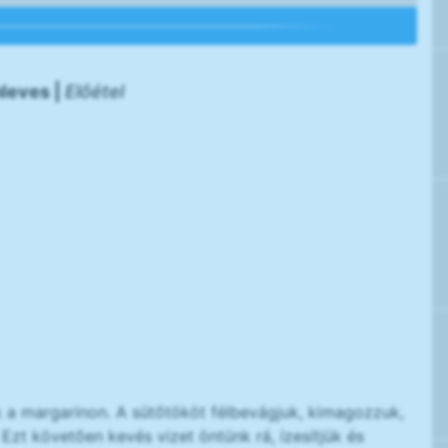
leves |
Előétel
k a margarinon. A sütőtököt félbevágjuk, kimagozzuk,
zt követően kevés vizet öntünk rá, ízesítjük és