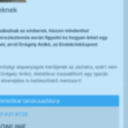
eknek
sábulnak az emberek, hiszen mindenhol
linrezisztencia során figyelni és hogyan lehet egy
ani, arról Drégely Anikó, az Endokrinközpont
minőségi alapanyagok kerüljenek az asztalra, ezért nem
Drégely Anikó, dietetikus összeállított egy igazán
 étrendjébe is beilleszthető menüsort!
ietetikai tanácsadásra
0 431 9728
ONLINE