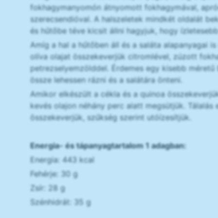
fokhagymanyomón átnyomott fokhagymával, apróra
szerecsendióval. A halszeletek mindkét oldalát be
és hűtőbe téve kicsit állni hagyjuk, hogy ízleteseb
Amíg a hal a hűtőben áll és a saláta alapanyagai is
olíva olajat összekeverjük citromlével, zúzott fokh
petrezselyemzölddel. Érdemes egy kisebb méretű b
össze lehessen rázni és a salátára önteni.
Amikor elkészült a cékla és a quinoa összekeverjü
kevés olajon néhány perc alatt megsütjük. Tálalás e
összekeverjük, szűkség szerint utóízesítjük.
Energia- és tápanyagtartalom 1 adagban:
Energia: 443 kcal
Fehérje: 30 g
Zsír: 28 g
Szénhidrát: 35 g