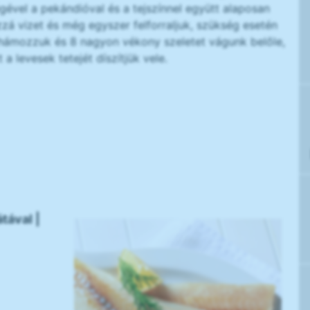
gével a pekándióval és a tejszínnel együtt alaposan
á vizet és még egyszer felforraljuk, szükség esetén
ghámozzuk és 8 nagyon vékony szeletet vágunk belőle,
 a levesek tetejét díszítjük vele.
tával |