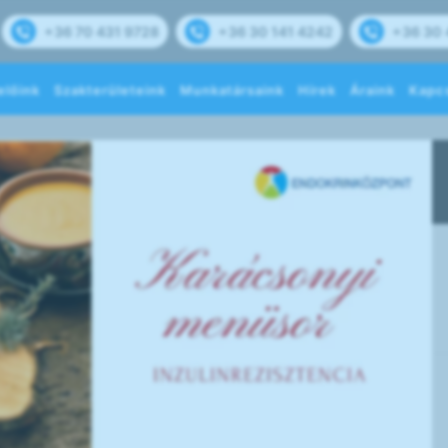
+36 70 431 9728
+36 30 141 4242
+36 30 
előink
Szakterületeink
Munkatársaink
Hírek
Áraink
Kapc