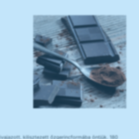
vajazott, kilisztezett őzgerincformába öntjük. 180