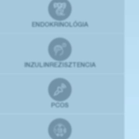
ENDOKRINOLÓGIA
INZULINREZISZTENCIA
PCOS