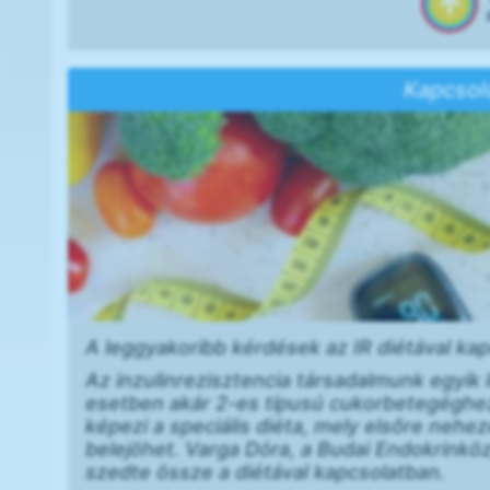
Kapcsol
A leggyakoribb kérdések az IR diétával ka
Az inzulinrezisztencia társadalmunk egyik
esetben akár 2-es típusú cukorbetegéghez 
képezi a speciális diéta, mely elsőre nehe
belejöhet. Varga Dóra, a Budai Endokrinkö
szedte össze a diétával kapcsolatban.