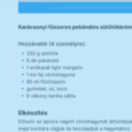
Karácsonyi fűszeres pekándiós sütőtökkrém
Hozzávalók (4 személyre):
330 g sütőtök
6 db pekándió
1 evőkanál light margarin
1 kis fej vöröshagyma
80 ml főzőtejszín
gyömbér, só, bors
8 vékony karika cékla
Elkészítés
Először az apróra vágott vöröshagymát átfuttatju
majd kockára vágjuk és hozzáadjuk a hagymához. E