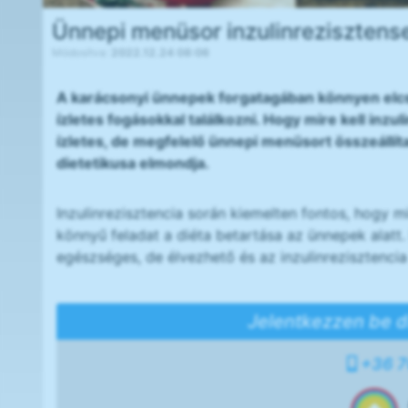
Ünnepi menüsor inzulinrezisztens
Módosítva:
2022.12.24 08:06
A karácsonyi ünnepek forgatagában könnyen elc
ízletes fogásokkal találkozni. Hogy mire kell inzu
ízletes, de megfelelő ünnepi menüsort összeállít
dietetikusa elmondja.
Inzulinrezisztencia során kiemelten fontos, hogy 
könnyű feladat a diéta betartása az ünnepek alatt. 
egészséges, de élvezhető és az inzulinrezisztencia
Jelentkezzen be d
+36 7