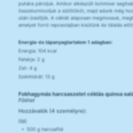
puhára pároljuk. Amikor elkészült botmixer segítsé
összeturmixoljuk a sütőtököt, majd adunk még hozz
után ízesítjük. A céklát alaposan megmossuk, me
amelyet forró repceolajban kisütünk és tálalás előtt
Energia-és tápanyagtartalom 1 adagban:
Energia: 104 kcal
Fehérje: 2 g
Zsír: 4 g
Szénhidrát: 13 g
Fokhagymás harcsaszelet céklás quinoa salá
Főétel
Hozzávalók (4 személyre):
Hal:
500 g harcsafilé