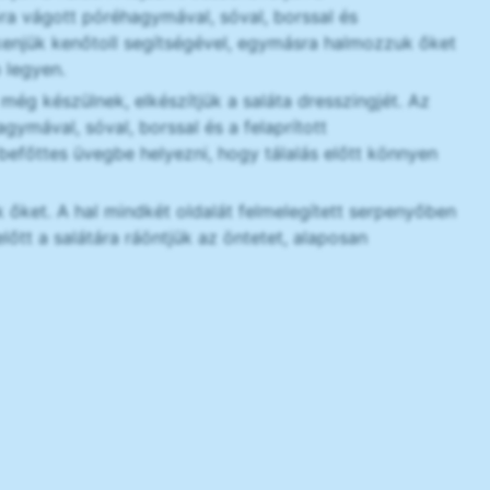
 vágott póréhagymával, sóval, borssal és
kenjük kenőtoll segítségével, egymásra halmozzuk őket
b legyen.
 még készülnek, elkészítjük a saláta dresszingjét. Az
agymával, sóval, borssal és a felaprított
efőttes üvegbe helyezni, hogy tálalás előtt könnyen
k őket. A hal mindkét oldalát felmelegített serpenyőben
lőtt a salátára ráöntjük az öntetet, alaposan