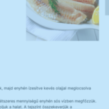
, majd enyhén ízesítve kevés olajjal meglocsolva
kétszeres mennyiségű enyhén sós vízben megfőzzük.
juk a halat. A tejszínt összekeverjük a