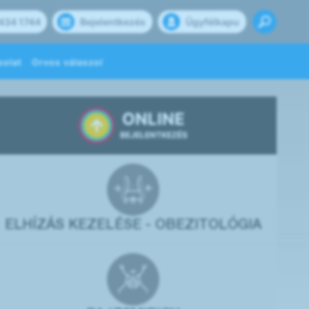
434 1744
Bejelentkezés
Ügyfélkapu
solat
Orvos válaszol
ONLINE
BEJELENTKEZÉS
ELHÍZÁS KEZELÉSE - OBEZITOLÓGIA