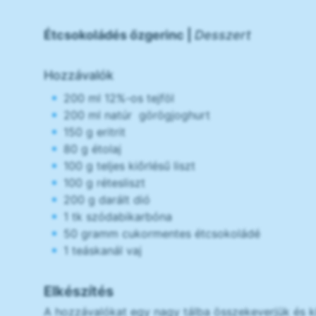
Étcsokoládés őzgerinc |
Desszert
Hozzávalók
200 ml 12%-os tejföl
200 ml natúr görögjoghurt
150 g eritrit
80 g étolaj
100 g teljes kiőrlésű liszt
100 g rétesliszt
200 g darált dió
1 tk szódabikarbóna
50 gramm cukormentes étcsokoládé
1 teáskanál vaj
Elkészítés
A hozzávalókat egy nagy tálba összekeverjük és ki