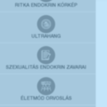
RITKA ENDOKRIN KÓRKÉP
ULTRAHANG
SZEXUALITÁS ENDOKRIN ZAVARAI
ÉLETMÓD ORVOSLÁS