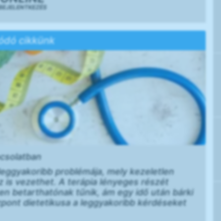
BEJELENTKEZÉS
ódó cikkünk
pcsolatban
 leggyakoribb problémája, mely kezeletlen
is vezethet. A terápia lényeges részét
zen betarthatónak tűnik, ám egy idő után bárki
zpont dietetikusa a leggyakoribb kérdéseket