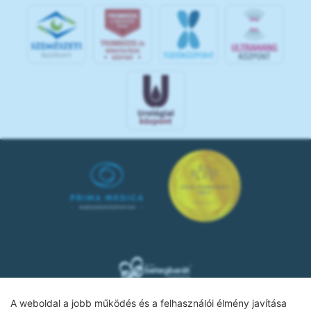
A weboldal a jobb működés és a felhasználói élmény javítása