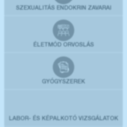
SZEXUALITÁS ENDOKRIN ZAVARAI
ÉLETMÓD ORVOSLÁS
GYÓGYSZEREK
LABOR- ÉS KÉPALKOTÓ VIZSGÁLATOK