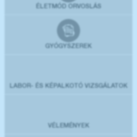
ÉLETMÓD ORVOSLÁS
GYÓGYSZEREK
LABOR- ÉS KÉPALKOTÓ VIZSGÁLATOK
VÉLEMÉNYEK