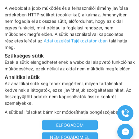
A weboldal a jobb működés és a felhasználói élmény javítása
érdekében HTTP-sütiket (cookie-kat) alkalmaz. Amennyiben
nem fogadja el az összes sütit, előfordulhat, hogy az oldal
egyes funkciói, mint például a foglalási rendszer, nem
működnek megfelelően. A sütik használatával kapcsolatos
részletes leírást az
Adatkezelési Tájékoztatónkban
találhatja
meg.
Szükséges sütik
Ezek a sütik elengedhetetlenek a weboldal alapvető funkcióinak
működéséhez, ezek nélkül az oldal nem működik megfelelően.
Analitikai sütik
Az analitikai sütik segítenek megérteni, milyen tartalmakat
kedvelnek a látogatók, ezzel javíthatjuk szolgáltatásainkat. Az
INZULINREZISZTENCIÁVAL
összegyűjtött adatok nem kapcsolhatók össze konkrét
TELJES ÉLET
személyekkel.
Csatlakozz Te is!
A sütibeállításokat bármikor módosíthatja böngészőjében.
Fedezd fel, hogyan élhetsz teljes, aktív életet
ELFOGADOM
inzulinrezisztenciával! Tapasztalatok,
NEM FOGADOM EL