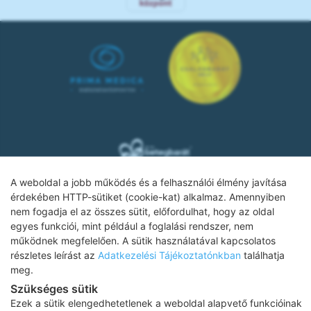
A weboldal a jobb működés és a felhasználói élmény javítása
érdekében HTTP-sütiket (cookie-kat) alkalmaz. Amennyiben
nem fogadja el az összes sütit, előfordulhat, hogy az oldal
Adatkezelési tájékoztató
egyes funkciói, mint például a foglalási rendszer, nem
működnek megfelelően. A sütik használatával kapcsolatos
Impresszum
részletes leírást az
Adatkezelési Tájékoztatónkban
találhatja
Adatvédelmi tájékoztató
meg.
Szükséges sütik
ÁSZF
Ezek a sütik elengedhetetlenek a weboldal alapvető funkcióinak